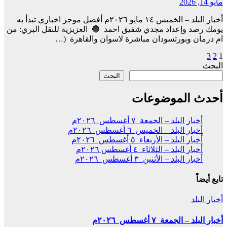
مايو 14, 2026
أخبار البلد – الخميس ١٤ مايو ٢٠٢٦م أفضل موجز اخباري تبدأ به
يومك رصد وإعداد مجدي شفيق احمد 🔵 العزيزية للنقل البري: من
ام درمان وبورتسودان مباشرة لاسوان والقاهرة (…
1
2
3
تعدد
البحث
صفحات
البحث
المقالات
أحدث الموضوعات
أخبار البلد – الجمعة ٧ أغسطس ٢٠٢٦م
أخبار البلد – الخميس ٦ أغسطس ٢٠٢٦م
أخبار البلد – الأربعاء ٥ أغسطس ٢٠٢٦م
أخبار البلد – الثلاثاء ٤ أغسطس ٢٠٢٦م
أخبار البلد – الأثنين ٣ أغسطس ٢٠٢٦م
تابع أيضاً
أخبار البلد
أخبار البلد – الجمعة ٧ أغسطس ٢٠٢٦م