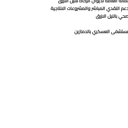
مانة العامة لديوان الزكاة للنيل الازرق
لدعم النقدي المباشر والمشروعات الانتاجية
حي بالنيل الازرق
للمستشفى العسكري بالدمازين
a