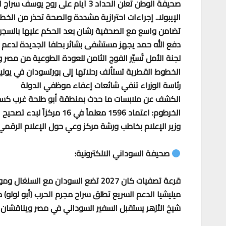
صحيفة الوطن تعلن الحداد 3 أيام على روح يوسف سراج الدين
الإيبولا.. إجراءات احترازية مشددة والصحة تحذر من الخطر
تضامن واسع مع الصحفية رشان بعد الحكم عليها بالسجن
دفع الله حمد يجهز مستشفى بشائر بحلفا الجديدة لدعم 
لجنة الأمل تُسيّر الفوج الثامن للعودة الطوعية من مصر و
الخطوط القطرية تستأنف رحلاتها إلى بورتسودان في يوليو 026
رئاسة الوزراء تنفي شائعات إعفاء موظفي الدولة
الكشف عن ملابسات ما حدث بمنطقة أبو طلحة غرب كسل
الخرطوم: اعتماد 1596 معلماً في 16 مركزاً لبدء تصحيح الشهادة السودانية
وزير الإعلام بخاطب ورشة مركز وعي حول الإعلام الرقمي
صحيفة السوداني الالكترونية:
قرعة تصفيات كان 2027 تضع السودان مع السنغال وموزمبيق وإثيوبيا
ميليشيا الدعم السريع تطلق سراح مجرم الحرب (أبو لولو)
شيخ الأزهر يستقبل السفير السوداني في مصر ويناقشان تع