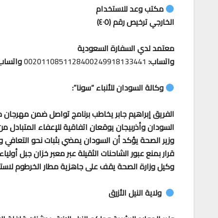
مكتب وعد للاستخدام
الخارجي ترخيص رقم (٤٠٥)
معتمد لدي السفارة السعودية
واتساب:
0020110851128400249918133441
واتساب
وكالة السودان للأنباء “سونا”:
الفريق إبراهيم جابر يخاطب برنامج تواصل ضمن مهرجان 
السودان وأذربيجان يوقعان اتفاقية للإعفاء المتبادل من
وزير الصحة يؤكد أن السودان يمضي بثبات نحو التعافي 
قرار بمنع عبور الشاحنات الثقيلة عبر معبر خزان جبل أولياء
وكيل وزارة الصحة يقف على جاهزية مطار الخرطوم لاستق
ولاية النيل الأزرق