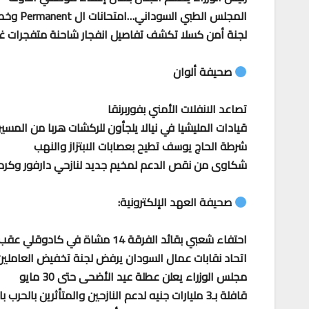
المجلس الطبي السوداني…امتحانات ال Permanent وخطوات الي الامام..
لجنة أمن كسلا تكشف تفاصيل انفجار شاحنة متفجرات غر
صحيفة ألوان
تصاعد الانفلات الأمني بفوربرنقا
قيادات المليشيا في نيالا يلجأون للركشات هربا من المسير
شرطة الحاج يوسف تطيح بعصابات الابتزاز والنهب
شكاوى من نقص الدعم لمخيم جديد لنازحي دارفور وكرد
صحيفة العهد الإلكترونية:
احتفاء شعبي بقائد الفرقة 14 مشاة في كادوقلي عقب انتصارات جنوب كردفان
اتحاد نقابات عمال السودان يرفض لجنة تخفيض العاملين ب
مجلس الوزراء يعلن عطلة عيد الأضحى حتى 30 مايو
قافلة بـ3 مليارات جنيه لدعم النازحين والمتأثرين بالحرب بالنيل الأزرق