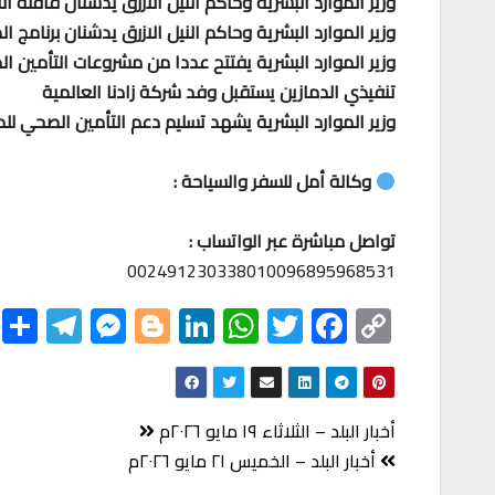
وزير الموارد البشرية وحاكم النيل الازرق يدشنان قافلة الا
وزير الموارد البشرية وحاكم النيل الازرق يدشنان برنامج ا
وزير الموارد البشرية يفتتح عددا من مشروعات التأمين الص
تنفيذي الدمازين يستقبل وفد شركة زادنا العالمية
وزير الموارد البشرية يشهد تسليم دعم التأمين الصحي 
وكالة أمل للسفر والسياحة :
تواصل مباشرة عبر الواتساب :
002491230338010096895968531
S
Te
M
Bl
Li
W
T
F
C
h
le
es
o
nk
h
wi
ac
o
r
gr
se
gg
ed
at
tt
eb
p
e
a
n
er
In
s
er
o
y
تصفّح
أخبار البلد – الثلاثاء ١٩ مايو ٢٠٢٦م
m
ge
A
o
Li
المقالات
أخبار البلد – الخميس ٢١ مايو ٢٠٢٦م