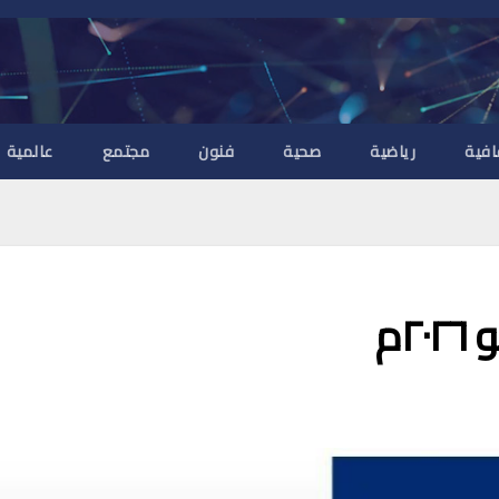
افية
رياضية
صحية
فنون
مجتمع
عالمية