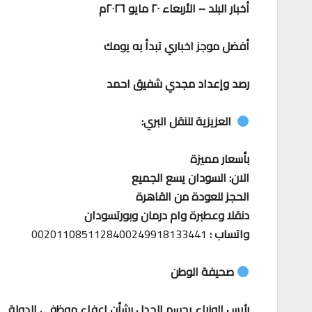
أخبار البلد – الأربعاء ٢٠ مايو ٢٠٢٦م
أفضل موجز اخباري تبدأ به يومك
رصد وإعداد مجدي شفيق احمد
العزيزية للنقل البري:
بأسعار مميزة
الان: السودان يسع الجميع
الحجز للعودة من القاهرة
دنقلا وعطبرة وام درمان وبورتسودان
واتساب :
0020110851128400249918133441
صحيفة الوطن
رئيس الوزراء يحسم الجدل بشأن إعفاء موظفي الدولة