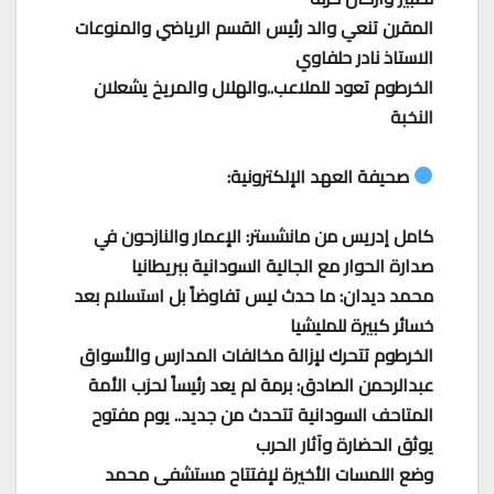
المقرن تنعي والد رئيس القسم الرياضي والمنوعات
الاستاذ نادر حلفاوي
الخرطوم تعود للملاعب..والهلال والمريخ يشعلان
النخبة
صحيفة العهد الإلكترونية:
كامل إدريس من مانشستر: الإعمار والنازحون في
صدارة الحوار مع الجالية السودانية ببريطانيا
محمد ديدان: ما حدث ليس تفاوضاً بل استسلام بعد
خسائر كبيرة للمليشيا
الخرطوم تتحرك لإزالة مخالفات المدارس والأسواق
عبدالرحمن الصادق: برمة لم يعد رئيساً لحزب الأمة
المتاحف السودانية تتحدث من جديد.. يوم مفتوح
يوثق الحضارة وآثار الحرب
وضع اللمسات الأخيرة لإفتتاح مستشفى محمد