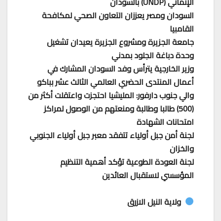
الإنمائي (UNDP) بالسودان
السودان ومصر يعززان التعاون الصحي لمكافحة
القامبيا
جامعة الجزيرة ومشروع الجزيرة يعيدان تشغيل
وحدة دباغة الجلود بمدني
وزير الخارجية يترأس وفد السودان المشارك في
أعمال المنتدى الحضري العالمي الثالث عشر بباكو
والي جنوب دارفور: المليشيا احتجزت واعتقلت أكثر من
(500) طالبا وطالبة ومنعتهم من الوصول لمراكز
امتحانات الشهادة
لجنة أمن جبل أولياء تتفقد معبر جبل أولياء الجنوبي
والخزان
لجنة العودة الطوعية تؤكد أهمية التنظيم
المؤسسي لاستقبال العائدين
ولاية النيل الازرق