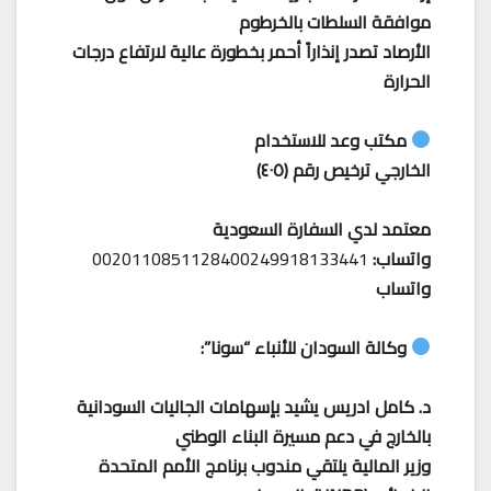
موافقة السلطات بالخرطوم
الأرصاد تصدر إنذاراً أحمر بخطورة عالية لارتفاع درجات
الحرارة
مكتب وعد للاستخدام
الخارجي ترخيص رقم (٤٠٥)
معتمد لدي السفارة السعودية
واتساب:
0020110851128400249918133441
واتساب
وكالة السودان للأنباء “سونا”:
د. كامل ادريس يشيد بإسهامات الجاليات السودانية
بالخارج في دعم مسيرة البناء الوطني
وزير المالية يلتقي مندوب برنامج الأمم المتحدة