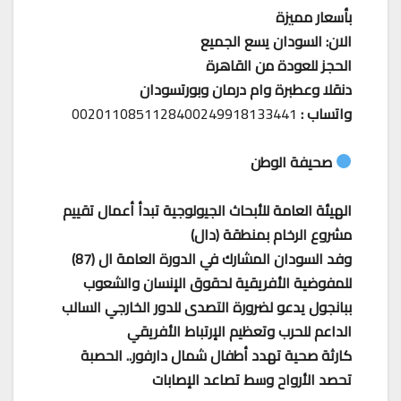
بأسعار مميزة
الان: السودان يسع الجميع
الحجز للعودة من القاهرة
دنقلا وعطبرة وام درمان وبورتسودان
واتساب :
0020110851128400249918133441
صحيفة الوطن
الهيئة العامة للأبحاث الجيولوجية تبدأ أعمال تقييم
مشروع الرخام بمنطقة (دال)
وفد السودان المشارك في الدورة العامة ال (87)
للمفوضية الأفريقية لحقوق الإنسان والشعوب
ببانجول يدعو لضرورة التصدى للدور الخارجي السالب
الداعم للحرب وتعظيم الإرتباط الأفريقي
كارثة صحية تهدد أطفال شمال دارفور.. الحصبة
تحصد الأرواح وسط تصاعد الإصابات