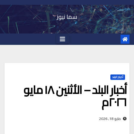
Ski
t
سما نيوز
conten
أخبار البلد
أخبار البلد – الأثنين ١٨ مايو
٢٠٢٦م
مايو 18, 2026