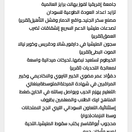
جامعة إفريقيا تفوز بهالت برايز العالمية
تزايد اعداد العودة الطوعية للسودان
مصنع سكر الجنيد..واقع الدمار وفشل التأهيل(تقرير)
تصدعات مليشيا الدعم السريع إنشقاقات تضرب
العمق(تقرير)
سجون المليشيا في دارفور..شالا ودقريس وكوبر نيالا
الموت البطئ(تقرير)
الخرطوم تستعيد نبضها..تحركات ميدانية واسعة
لمعالجة التحديات (تقرير)
د.فؤاد عمر مضوي الخبير التربوي والاكاديمي وكبير
المراقبين في شهادة المرحلةالمتوسطةببنغازي
:التعليم يهزم الحرب ويواصل رسالته في الخارج..ضغط
المناهج اربك الطلاب والمعلمين بظروف
إستثنائية..التعاون السوداني الليبي انجح الامتحانات
وسط الازمات(حوار)
محجوب أبوالقاسم يكتب: سقوط المليشيا..التحية
لصبير وأركان حربه