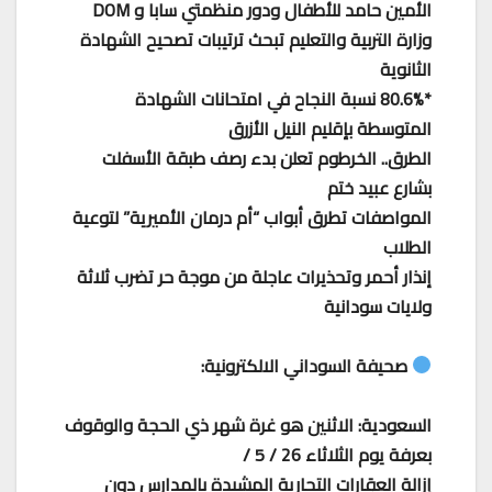
الأمين حامد للأطفال ودور منظمتي سابا و DOM
وزارة التربية والتعليم تبحث ترتيبات تصحيح الشهادة
الثانوية
*80.6% نسبة النجاح في امتحانات الشهادة
المتوسطة بإقليم النيل الأزرق
الطرق.. الخرطوم تعلن بدء رصف طبقة الأسفلت
بشارع عبيد ختم
المواصفات تطرق أبواب “أم درمان الأميرية” لتوعية
الطلاب
إنذار أحمر وتحذيرات عاجلة من موجة حر تضرب ثلاثة
ولايات سودانية
صحيفة السوداني الالكترونية:
السعودية: الاثنين هو غرة شهر ذي الحجة والوقوف
بعرفة يوم الثلاثاء 26 / 5 /
إزالة العقارات التجارية المشيدة بالمدارس دون