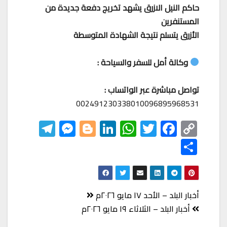
حاكم النيل الازرق يشهد تخريج دفعة جديدة من
المستنفرين
الأزرق يتسلم نتيجة الشهادة المتوسطة
وكالة أمل للسفر والسياحة :
تواصل مباشرة عبر الواتساب :
002491230338010096895968531
Te
M
Bl
Li
W
T
F
C
le
es
o
nk
h
wi
ac
o
S
gr
se
gg
ed
at
tt
eb
p
h
a
n
er
In
s
er
o
y
ar
m
ge
A
o
Li
e
تصفّح
أخبار البلد – الأحد ١٧ مايو ٢٠٢٦م
r
p
k
nk
المقالات
أخبار البلد – الثلاثاء ١٩ مايو ٢٠٢٦م
p