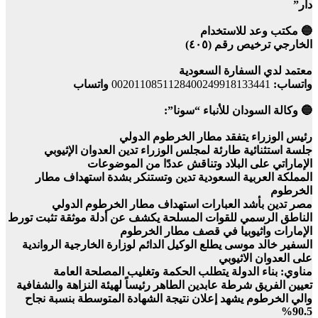
دار”
🔵 مكتب وعد للاستخدام
الخارجي ترخيص رقم (٤٠٥)
معتمد لدي السفارة السعودية
واتساب:
0020110851128400249918133441
واتساب
🔵 وكالة السودان للأنباء “سونا”:
رئيس الوزراء يتفقد مطار الخرطوم الدولي
جلسة استثنائية طارئة لمجلس الوزراء تدين العدوان الإثيوبي
الإماراتي على البلاد وتناقش عددًا من الموضوعات
المملكة العربية السعودية تدين وتستنكر بشدة استهداف مطار
الخرطوم
مصر تدين بأشد العبارات استهداف مطار الخرطوم الدولي
الناطق الرسمي للقوات المسلحة يكشف عن أدلة موثقة تثبت تورط
الإمارات واثيوبيا في قصف مطار الخرطوم
السفير خالد موسى يطلع الوكيل الدائم لوزارة الخارجية الرواندية
على العدوان الاثيوبي
مناوي: بناء الدولة يتطلب الحكمة وتغليب المصلحة العامة
تعيين الفريق شرطة عابدين الطاهر رئيساً لهيئة النزاهة والشفافية
والي الخرطوم يشهد إعلان نتيجة الشهادة المتوسطة بنسبة نجاح
90.5%