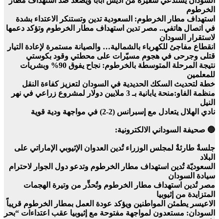
السودان يستدعي سفيره من أديس أبابا ويصعّد ضد استهداف مطار
الخرطوم
استهداف مطار الخرطوم: السعودية تدين وتستنكر الاعتداء بشدة
في اتصال هاتفي.. مصر تدين استهداف مطار الخرطوم وتؤكد دعمها
لاستقرار السودان
انقطاع مفاجئ للكهرباء بالشمالية… والصيانة مستمرة لإعادة التيار
قتلى وجرحى في هجوم مسيّرات على محطتي وقود بكوستي
نتيجة المرحلة المتوسطة بالخرطوم: نجاح يفوق 90% وبشريات
للمعلمين
خطة لتحديث السكك الحديدية في السودان لتعزيز كفاءة النقل
منظمة الفاو:منحة يابانية بـ 3 ملايين دولار لمشروع زراعي في نهر
النيل
نادي الهلال يتعادل مع إسبرانس (2-2) في مواجهة ودية قوية
🔵 صحيفة السوداني الالكترونية:
جلسةٌ طارئةٌ لمجلس الوزراء تُدين العدوان الإثيوبي الإماراتي على
البلاد
السعوديّة تُدين استهداف مطار الخرطوم وتدعو دول الجوار لاحترام
سيادة السودان
مصر تُدين استهداف مطار الخرطوم وتُحذِّر من وتيرة الهجمات
المتزايدة من إثيوبيا
الاعيسر يطمئن المواطنين ويؤكد عودة العمل بمطار الخرطوم قريباً
السودان: مستعدون لمواجهة مفتوحة مع إثيوبيا عقب اعتداءات “بحر