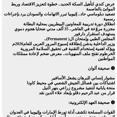
عرض كندي لتأهيل السكة الحديد.. خطوة لتعزيز الاقتصاد وربط
الموانئ بالعاصمة
تصعيد دبلوماسي حاد.. إثيوبيا تبرر الاتهامات والسودان يرد بإجراءات
رسمية
انطلاق دورة تدريبية للمعاونين البيطريين بمحلية البطانة
مجزرة مروّعة في الفاشر.. 35 ألف مدني ضحايا هجوم دموي
يستهدف استقرار دارفور
المجلس الطبي وإمتحان ال( Permanent)..
وزير الداخلية يدشن إنطلاقة إسبوع المرور العربى للعام2026م
ويؤكد اهمية إستخدام التقنية فى تحقيق السلامة المرورية
الخرطوم تفتح ملف المنهوبات.. معرض ضخم لإعادة ممتلكات
المواطنين
🔵 صحيفة ألوان
مشوار إنساني للبرهان يشعل الأسافير
اشتباكات بين فصائل الجيش الشعبي في محيط كاودا
منحة يابانية لتنفيذ مشروع زراعي بنهر النيل
قرار من عبد الرحيم دقلو بإبعاد علاء الدين نقد
🔵 صحيفة العهد الإلكترونية:
القوات المسلحة تكشف أدلة تورط الإمارات وإثيوبيا في العدوان