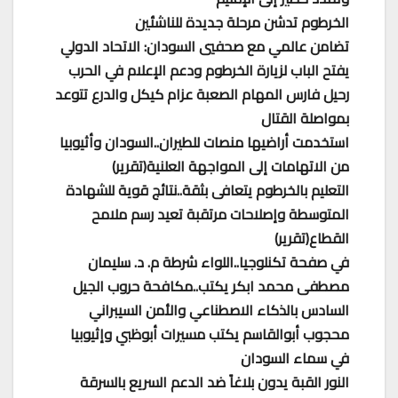
الخرطوم تدشن مرحلة جديدة للناشئين
تضامن عالمي مع صحفيي السودان: الاتحاد الدولي
يفتح الباب لزيارة الخرطوم ودعم الإعلام في الحرب
رحيل فارس المهام الصعبة عزام كيكل والدرع تتوعد
بمواصلة القتال
استخدمت أراضيها منصات للطيران..السودان وأثيوبيا
من الاتهامات إلى المواجهة العلنية(تقرير)
التعليم بالخرطوم يتعافى بثقة..نتائج قوية للشهادة
المتوسطة وإصلاحات مرتقبة تعيد رسم ملامح
القطاع(تقرير)
في صفحة تكنلوجيا..اللواء شرطة م. د. سليمان
مصطفى محمد ابكر يكتب..مكافحة حروب الجيل
السادس بالذكاء الاصطناعي والأمن السيبراني
محجوب أبوالقاسم يكتب مسيرات أبوظبي وإثيوبيا
في سماء السودان
النور القبة يدون بلاغاً ضد الدعم السريع بالسرقة