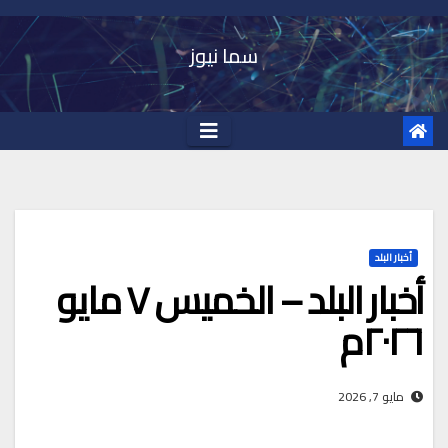
Ski
t
سما نيوز
conten
أخبار البلد
أخبار البلد – الخميس ٧ مايو
٢٠٢٦م
مايو 7, 2026