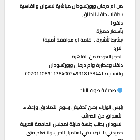
من ام درمان وبورتسودان مباشرة لاسوان والقاهرة
( دنقلا . حلفا. الخناق.
دلقو )
بأسعار مميزة
(بشرط تأشيرة . اقامة او موافقة أمنية)
الان:
الحجز للعودة من القاهرة
دنقلا وعطبرة وام درمان وبورتسودان
واتساب :
0020110851128400249918133441
صحيفة صوت البلد
رئيس الوزراء يعلن تخفيض رسوم التصاديق وإعفاء
الأسواق من الضرائب
السودان يطلب جلسة طارئة لمجلس الجامعة العربية
حميدتي: لا نرغب في استمرار الحرب ولا نعلم متى