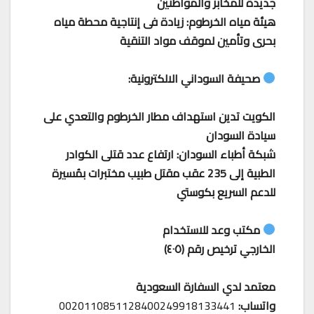
جديدة للمخابز والمواطنين
هيئة مياه الخرطوم: زيادة فى إنتاجية محطة مياه
بحرى وتأمين لموقف مواد التنقية
صحيفة السوداني الالكترونية:
الكويت تدين استهداف مطار الخرطوم والتعدي على
سيادة السودان
شبكة أطباء السودان: ارتفاع عدد قتلى الكوادر
الطبية إلى 235 عقب مقتل طبيب مختبرات بمُسيرة
للدعم السريع بكوستي
مكتب وعد للاستخدام
الخارجي ترخيص رقم (٤٠٥)
معتمد لدي السفارة السعودية
واتساب:
0020110851128400249918133441