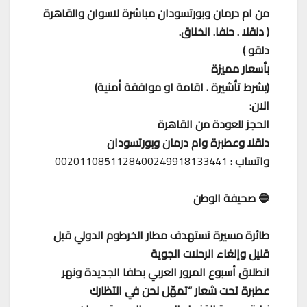
من ام درمان وبورتسودان مباشرة لاسوان والقاهرة
( دنقلا . حلفا. الخناق.
دلقو )
بأسعار مميزة
(بشرط تأشيرة . اقامة او موافقة أمنية)
الان:
الحجز للعودة من القاهرة
دنقلا وعطبرة وام درمان وبورتسودان
واتساب :
0020110851128400249918133441
🔵 صحيفة الوطن
طائرة مسيرة تستهدف مطار الخرطوم الدولي قبل
قليل وإلغاء الرحلات الجوية
انطلاق أسبوع المرور العربي بحلفا الجديدة ونهر
عطبرة تحت شعار “تمهّل نحن في انتظارك