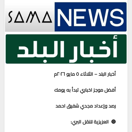
أخبار البلد – الثلاثاء ٥ مايو ٢٠٢٦م
أفضل موجز اخباري تبدأ به يومك
رصد وإعداد مجدي شفيق احمد
🔵 العزيزية للنقل البري: