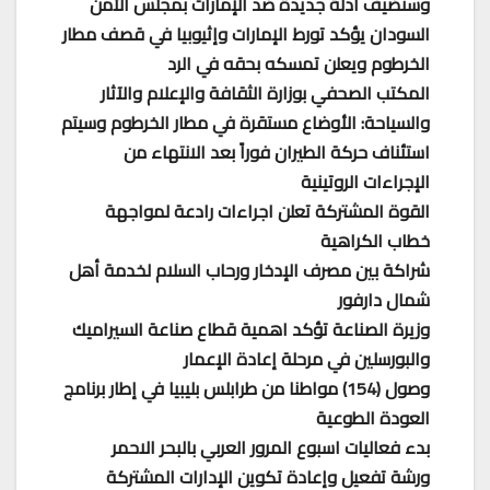
وسنضيف أدلة جديدة ضد الإمارات بمجلس الأمن
السودان يؤكد تورط الإمارات وإثيوبيا في قصف مطار
الخرطوم ويعلن تمسكه بحقه في الرد
المكتب الصحفي بوزارة الثقافة والإعلام والآثار
والسياحة: الأوضاع مستقرة في مطار الخرطوم وسيتم
استئناف حركة الطيران فوراً بعد الانتهاء من
الإجراءات الروتينية
القوة المشتركة تعلن اجراءات رادعة لمواجهة
خطاب الكراهية
شراكة بين مصرف الإدخار ورحاب السلام لخدمة أهل
شمال دارفور
وزيرة الصناعة تؤكد اهمية قطاع صناعة السيراميك
والبورسلين في مرحلة إعادة الإعمار
وصول (154) مواطنا من طرابلس بليبيا في إطار برنامج
العودة الطوعية
بدء فعاليات اسبوع المرور العربي بالبحر اﻻحمر
ورشة تفعيل وإعادة تكوين الإدارات المشتركة