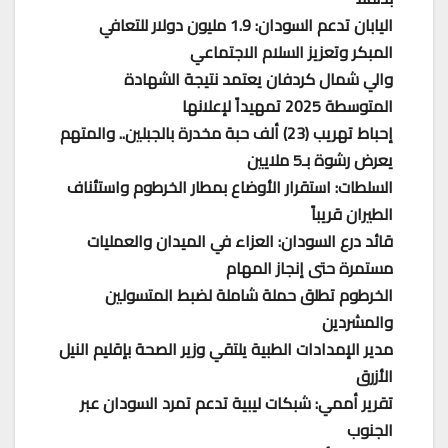
اليابان تدعم السودان: 1.9 مليون دولار للتعافي
المبكر وتعزيز السلام الاجتماعي
والي شمال كردفان يعتمد نتيجة الشهادة
المتوسطة 2025 تمهيداً لإعلانها
إحباط تهريب (23) ألف حبة مخدرة بالجبلين.. والمتهم
يعرض رشوة بـ5 ملايين
السلطات: استقرار الأوضاع بمطار الخرطوم واستئناف
الطيران قريباً
قائد درع السودان: العزاء في الميدان والعمليات
مستمرة حتى إنجاز المهام
الخرطوم تطلق حملة شاملة لضبط المتسولين
والمشردين
مدير الإمدادات الطبية يلتقي وزير الصحة بإقليم النيل
الأزرق
تقرير أممي: شبكات ليبية تدعم تمرد السودان عبر
الجنوب