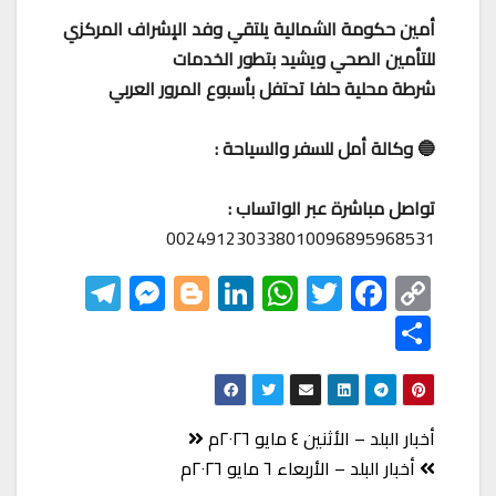
أمين حكومة الشمالية يلتقي وفد الإشراف المركزي
للتأمين الصحي ويشيد بتطور الخدمات
شرطة محلية حلفا تحتفل بأسبوع المرور العربي
🔵 وكالة أمل للسفر والسياحة :
تواصل مباشرة عبر الواتساب :
002491230338010096895968531
Te
M
Bl
Li
W
T
F
C
le
es
o
nk
h
wi
ac
o
S
gr
se
gg
ed
at
tt
eb
p
h
a
n
er
In
s
er
o
y
ar
m
ge
A
o
Li
e
تصفّح
أخبار البلد – الأثنين ٤ مايو ٢٠٢٦م
r
p
k
nk
المقالات
أخبار البلد – الأربعاء ٦ مايو ٢٠٢٦م