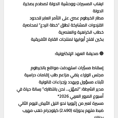
ارهاب المسيرات ووحشية الدولة تصطدم بصخرة
الدولة
مطار الخرطوم عصي على التآمر العابر للحدود
القزدوات المشتركة تطلق “خطة الردع” لمحاصرة
خطاب الكراهية والعنصرية
بكين تفتح أبوابها لمنتجات القارة الأفريقية
🔵 صحيفة العهد الإلكترونية:
إسقاط مسيّرات استهدفت مواقع بالخرطوم
مجلس الوزراء ينفي مزاعم طلب إقامات دراسية
لأبناء مسؤول ويهدد بإجراءات قانونية
مدير الشرطة: “تمهّل… نحن بانتظارك” رسالة حياة في
أسبوع المرور العربي 2026*
مسيرة تعبر من إثيوبيا نحو النيل الأبيض لليوم الثاني
ضبط متهم بحوزته (2.490) كيلوجرام ذهب مهرب
بدنقلا