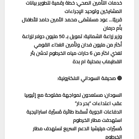
خدمات التأمين الصحي: خطة رقمية لتطوير بيانات
المشتركين وتوحيد الإجراءات
قريبًا… عود مستشفى محمد الأمين حامد للأطفال
بأم درمان
وزير زراعة الشمالية: تمويل بـ 50 مليون دولار لزراعة
أكثر من مليون فدان وتأمين الغذاء القومي
تغذي اكثر من 6 حارات مياه الخرطوم تدشن بئر
الفطيماب بمحلية ام بدة
🔵 صحيفة السوداني الالكترونية:
السودان: مستعدون لمواجهة مفتوحة مع إثيوبيا
عقب اعتداءات “بحر دار”
الدفاعات الجوية تُسقط طائرة مُسيّرة استراتيجية
استهدفت مطار الخرطوم
مُسيّرات ميليشيا الدعم السريع تستهدف مطار
الخرطوم