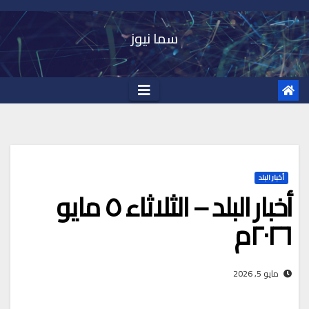
Ski
t
سما نيوز
conten
أخبار البلد
أخبار البلد – الثلاثاء ٥ مايو
٢٠٢٦م
مايو 5, 2026