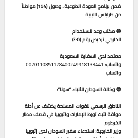
ضمن برنامج العودة الطوعية.. وصول (154) مواطناً
من طرابلس الليبية
🔵 مكتب وعد للاستخدام
الخارجي ترخيص رقم (٤٠٥)
معتمد لدي السفارة السعودية
واتساب:
0020110851128400249918133441
واتساب
🔵 وكالة السودان للأنباء “سونا”:
الناطق الرسمي للقوات المسلحة يكشف عن أدلة
موثقة تثبت تورط الإمارات واثيوبيا في قصف مطار
الخرطوم
وزير الخارجية: استدعاء سفير السودان لدى إثيوبيا