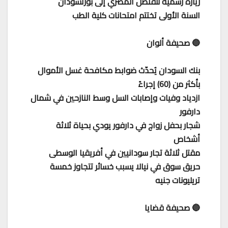
زيارة رسمية للقنصل المصري إلى بورتسودان
السنة الأولى تختتم امتحانات كلية الطب
🔵 صحيفة ألوان
بنك السودان يُحدّث ضوابط مكافحة غسل الأموال
بأكثر من (60) إجراءً
ازدياد وفيات وإصابات السل وسط النازحين في شمال
دارفور
شجار بحفل زواج في دارفور يودي بحياة ثلاثة
أشخاص
مقتل ثلاثة تجار سودانيين في أفريقيا الوسطى
حريق سوق في نيالا يسبب خسائر تتجاوز خمسة
تريليونات جنيه
🔵 صحيفة قضايا