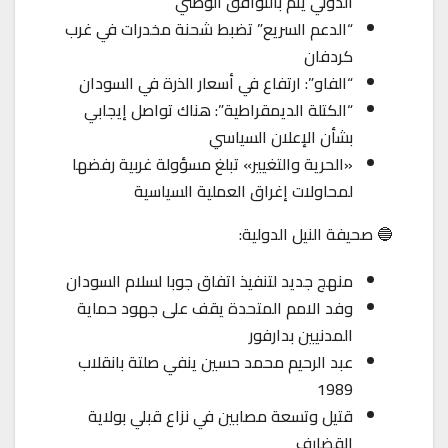
الدولي يتم بالتوافق الوطني
“الدعم السريع” تضبط شحنة مخدرات في غرب
كردفان
“الفاو”: ارتفاع في أسعار الذرة في السودان
“الكتلة الديمقراطية”: هناك تواصل إيجابي
بشأن الإعلان السياسي
«الحرية والتغيير» تبلغ مسؤولة غربية رفضها
لمحاولات إغراق العملية السياسية
🔵 صحيفة النيل الدولية:
منهج جديد لتنفيذ اتفاق جوبا لسلام السودان
وفد الامم المتحدة يقف على جهود حماية
المدنيين بدارفور
عبد الرحيم محمد حسين ينفي صلتة بانقلاب
1989
قتيل وتسعة مصابين في نزاع قبلي بولاية
القضارف