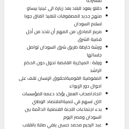
مشتركة
دقلو يعود للبلاد بعد زيارة الى غينيا بيساو
منهج جديد للمصفوفات لتنفيذ اتفاق جوبا
لسلام السودان
مريم الصادق: من المهم أن نتحد من أجل
قضية الشرق
ورشة خارطة طريق شرق السودان تواصل
جلساتها
ورقة : المركزية القابضة تحول دون الحكم
الراشد
المفوضية القوميةلحقوق الإنسان تقف على
احوال دور الإيواء
اتحاداصحاب العمل يؤكد دعمه للمؤسسات
التي تسهم في تنميةالاقتصاد الوطني
بدء اجتماعات اللجنة القنصلية الدائمة بين
السودان ومصر اليوم
عبد الرحيم محمد حسين ينفي صلتة بانقلاب