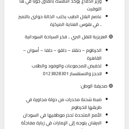
وزير الدفاع يؤكد التمسك باتفاق جوبا في ها
التوقيت
عاصم البلال الطيب يكتب: الخالة حوارى بالتميز
.. في نفوس العناية المركزة
🔵 العزيزية للنقل البري .. فخر السياحة السودانية
الخرطوم – دنقلا – دلقو – حلفا – أسوان –
القاهرة
تخفيض للمجموعات والوفود والطلاب
للحجز والاستفسار 0123828301
🔵 صحيفة الوطن:
ضبط شحنة مخدرات من دولة مجاورة في
طريقها للخرطوم
الأمم المتحدة تحذر موظفيها في السودان
البرهان يتوجه إلى الإمارات في زيارة مفاجئة