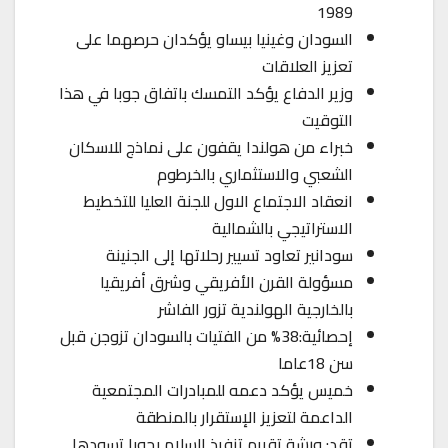
1989
السودان وغينيا بيساو يؤكدان حرصهما على
تعزيز العلاقات
وزير الدفاع يؤكد التمسك باتفاق جوبا في هذا
التوقيت
خبراء من هولندا يقفون على نماذج للاسكان
الشعبي والاستثماري بالخرطوم
انعقاد الاجتماع الاول للجنة العليا للتخطيط
الاستراتيجي بالشمالية
سودانير تعاود تسيير رحلاتها إلى الجنينة
مسؤولة القرن الأفريقي وشرق أفريقيا
بالخارجية الهولندية تزور الفاشر
إحصائية:38% من الفتيات بالسودان تزوجن قبل
سن 18عاما
خميس يؤكد دعمه للمبادرات المجتمعية
الداعمة لتعزيز الإستقرار بالمنطقة
تقد: ورشة تقييم تنفيذ السلام بجوبا تسودها