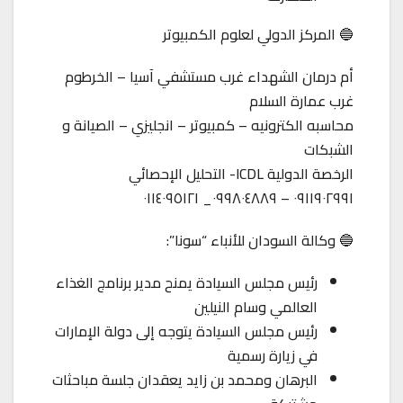
🔵 المركز الدولي لعلوم الكمبيوتر
أم درمان الشهداء غرب مستشفي آسيا – الخرطوم
غرب عمارة السلام
محاسبه الكترونيه – كمبيوتر – انجليزي – الصيانة و
الشبكات
الرخصة الدولية ICDL- التحليل الإحصائي
٠٩١١٩٠٢٩٩١ – ٠٩٩٨٠٤٨٨٩_ ٠١١٤٠٩٥١٢١
🔵 وكالة السودان للأنباء “سونا”:
رئيس مجلس السيادة يمنح مدير برنامج الغذاء
العالمي وسام النيلين
رئيس مجلس السيادة يتوجه إلى دولة الإمارات
في زيارة رسمية
البرهان ومحمد بن زايد يعقدان جلسة مباحثات