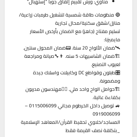
مناوي: ورش تقييم إتفاق جوبا “إستهبال”
🔵 منظومات طاقة شمسية لتشغيل طرمبات زراعية/
منازل/شقق سكنية/محال تجارية
تسليم مفتاح (جاهز) مع الضمان بأرخص الأسعار
مايميزنا:
🛰️ضمان الألواح 20 سنة. 📟ضمان المحول سنتين.
🏗️ضمان الشاسيهات 5 سنه. 👨‍🔧صيانة ومراجعة
لعيوب التصنيع.
🎛️طبلون وقواطع DC وكابيلات واسلاك جيدة
ومضمونة.
🏗️حوامل الواح واحد ملي. 👷‍♂️مهندسون مدربون
بكفاءة عالية.
🚙 توصيل داخل الخرطوم مجاني 0115006099 –
0919006099
المساجد/خلاوي تحفيظ القرآن/المعاهد الإسلامية
_بتكلفة نصف القيمة فقط