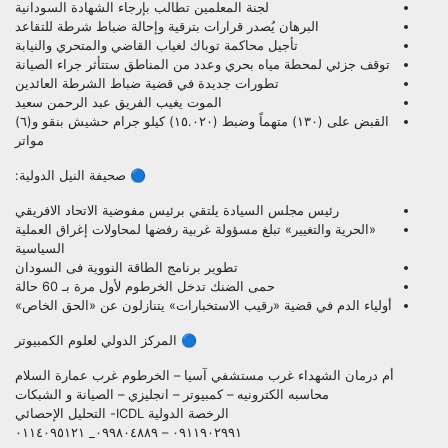
لجنة المعلمين تطالب بإرجاء الشهادة السودانية
البرهان يُصدر قرارات بترقية وإحالة ضباط شرطة للتقاعد
تأجيل محاكمة توباك لغياب القاضي والمتحري والنيابة
توقف جزئي لمحطة مياه بحري وعدد من المناطق ستتأثر جراء الصيانة
تطورات جديدة في قضية ضباط الشرطة العائدين
الموت يغيب الفريق عبد الرحمن سعيد
القبض على (١٣٠) متهماً وضبط (١٥.٠٢٠) كيلو جرام حشيش بنقو و(٦)
مواتر
🔵 صحيفة النيل الدولية:
رئيس مجلس السيادة يلتقي برئيس مفوضية الاتحاد الافريقي
«الحرية والتغيير» تبلغ مسؤولة غربية رفضها لمحاولات إغراق العملية
السياسية
تطوير برنامج الطاقة النووية فى السودان
حمى الضنك تدخل الخرطوم لأول مرة بـ 60 حالة
أولياء الدم في قضية «رقيب الاستخبارات» يتنازلون عن «الحق الخاص»
🔵 المركز الدولي لعلوم الكمبيوتر
أم درمان الشهداء غرب مستشفي آسيا – الخرطوم غرب عمارة السلام
محاسبه الكترونيه – كمبيوتر – انجليزي – الصيانة و الشبكات
الرخصة الدولية ICDL- التحليل الإحصائي
٠٩١١٩٠٢٩٩١ – ٠٩٩٨٠٤٨٨٩_ ٠١١٤٠٩٥١٢١