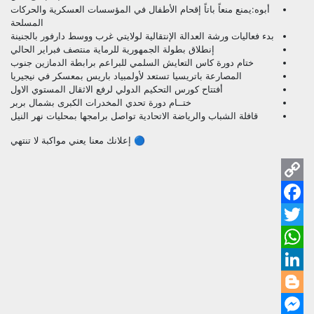
أبوه:يمنع منعاً باتاً إقحام الأطفال في المؤسسات العسكرية والحركات
المسلحة
بدء فعاليات ورشة العدالة الإنتقالية لولايتي غرب ووسط دارفور بالجنينة
إنطلاق بطولة الجمهورية للرماية منتصف فبراير الحالي
ختام دورة كاس التعايش السلمي للبراعم برابطة الدمازين جنوب
المصارعة باتريسيا تستعد لأولمبياد باريس بمعسكر في نيجيريا
أفتتاح كورس التحكيم الدولي لرفع الاثقال المستوي الاول
ختــام دورة تحدي المخدرات الكبرى بشمال بربر
قافلة الشباب والرياضة الاتحادية تواصل برامجها بمحليات نهر النيل
🔵 إعلانك معنا يعني مواكبة لا تنتهي
py
ok
ink
ter
pp
dIn
ger