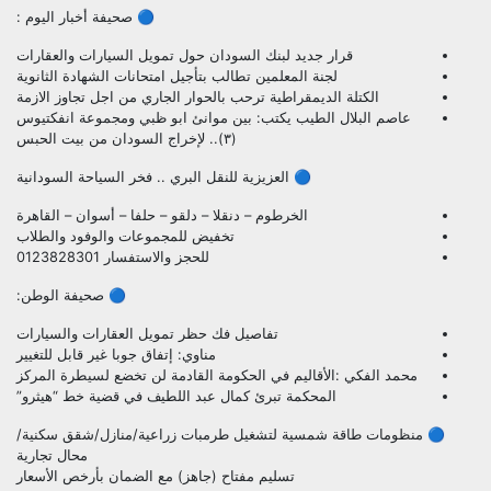
🔵 صحيفة أخبار اليوم :
قرار جديد لبنك السودان حول تمويل السيارات والعقارات
لجنة المعلمين تطالب بتأجيل امتحانات الشهادة الثانوية
الكتلة الديمقراطية ترحب بالحوار الجاري من اجل تجاوز الازمة
عاصم البلال الطيب يكتب: بين موانئ ابو ظبي ومجموعة انفكتيوس
(٣).. لإخراج السودان من بيت الحبس
🔵 العزيزية للنقل البري .. فخر السياحة السودانية
الخرطوم – دنقلا – دلقو – حلفا – أسوان – القاهرة
تخفيض للمجموعات والوفود والطلاب
للحجز والاستفسار 0123828301
🔵 صحيفة الوطن:
تفاصيل فك حظر تمويل العقارات والسيارات
مناوي: إتفاق جوبا غير قابل للتغيير
محمد الفكي :الأقاليم في الحكومة القادمة لن تخضع لسيطرة المركز
المحكمة تبرئ كمال عبد اللطيف في قضية خط “هيثرو”
🔵 منظومات طاقة شمسية لتشغيل طرمبات زراعية/منازل/شقق سكنية/
محال تجارية
تسليم مفتاح (جاهز) مع الضمان بأرخص الأسعار