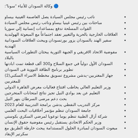
🔵 وكالة السودان للأنباء “سونا”:
نائب رئيس مجلس السيادة يصل العاصمة الغينية بيساو
مباحثات بين رئيس غينيا بيساو ونائب رئيس مجلس السيادة
القوات المسلحة تدفع بمساعدات إنسانية إلي سوريا
العلاقات الخارجية بالحرية والتغيير تعقد اجتماعاً مع المبعوثة الهولندية
سفير الهند بالسودان يزور بورتسودان ويبحث العلاقات السودانية
الهندية
مفوضية الاتحاد الافريقي و الجبهة الثورية يبحثان التطورات السياسية
بالبلاد
السودان الأول دولياً في جمع السلاح و300 ألف قطعة تمت ابادتها
تطوير برنامج الطاقة النووية فى السودان
جهاز المغتربين-يدشن مشروع تسويق مخطط الاسراء السكني(2)
للمغتربين
وزير التعليم العالي يخاطب افتتاح فعاليات معرض القاهرة الدولي
التعليم عن بعد بوادي النيل تجيز نتائج امتحانات المتخرجين
بحث دعم مرضى السرطان بنهر النيل
مركز التدريب النفطي يدشن برامجة التدريبية للعام 2023
جامعة السودان تنظم مؤتمر أخلاقيات البحث العلمي
شركة آزال الطبية تنظم يوما توعويا لمرضي السكري بكوستي
وزير الحكم الاتحادي يستقبل رئيس مفوضية حقوق الإنسان
مبعوث السودان لمبادرة الحلول المستدامة يبحث خارطة الطريق مع
سكرتير الإيقاد