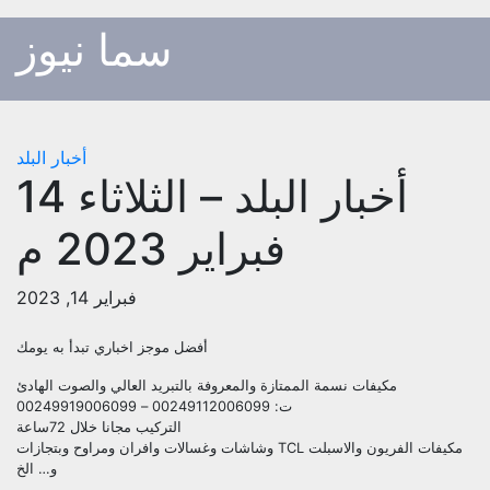
p
سما نيوز
o
t
أخبار البلد
أخبار البلد – الثلاثاء 14
فبراير 2023 م
فبراير 14, 2023
أفضل موجز اخباري تبدأ به يومك
مكيفات نسمة الممتازة والمعروفة بالتبريد العالي والصوت الهادئ
ت: 00249112006099 – 00249919006099
التركيب مجانا خلال 72ساعة
مكيفات الفريون والاسبلت TCL وشاشات وغسالات وافران ومراوح وبتجازات
و… الخ