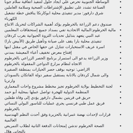
الوساطة الجنوبية تحرص علي ايجاد حلول لتنفيذ اتفاقية سلام جوبا
الصناعة تشدد على تطبيق الإشتراطات الصحية وسلامة العاملين
شرق دارفور: مدير تنفيذى محلية ابوكارنكا يناقش خطة تشغيل
الكهرباء
صندوق دعم الزراعة بالخرطوم يؤكد أهمية الشراكات لتحريك الانتاج
مالية الخرطوم:المالية الاتحادية تفي بسداد جميع إستحقاقات المعلمين
عبد النبي يتعهد بتذليل تحديات الثروة الحيوانية بغرب كردفان
تنفيذى محلية بارا يقف على صيانة وتأهيل طريق (الأبيض بارا)
اسرة عريف الاستخبارات تتنازل عن حقها الخاص في مقتل ابنها
إفتتاح معرض تخفيف أعباء المعيشة بمدني
وزير الزراعة يدعو الى استمرار برنامج الحصر الزراعي بالخرطوم
الاتجاه لنظام مزارع الدواجن المقفولة بالخرطوم
الاراضي: توجيه بوقف حصر الحيازات بمنطقة الصفيرة
والى شمال كردفان بالانابة يستقبل سفير دولة الفاتكان بالسودان
وارتريا
لجنة التخطيط بولاية الخرطوم تجيز مخطط مشروع واحات المعماري
المنظمة الدولية للهجرة تواصل عملها بمحلية أبو حمد
حريق في قريتين بشمال دارفور يؤدي إلى وفاة طفلين
فريق عمل طبي فرنسي يجري عمليات للناسور البولي النسائي
بالخرطوم
قرارات لإحداث نهضة عمرانية بالحزيرة وفق أحدث النظم الهندسية
العالمية
الصحة الخرطوم تدشن إمتحانات الدفعة الثانية لطلاب التمريض
بالتجانى هلال