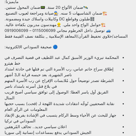
مايميزنا:
🛰️ضمان الألواح 20 سنة. 📟ضمان المحول سنتين.
🏗️ضمان الشاسيهات 5 سنه. 👨‍🔧صيانة ومراجعة لعيوب التصنيع.
🎛️طبلون وقواطع DC وكابيلات واسلاك جيدة ومضمونة.
🏗️حوامل الواح واحد ملي. 👷‍♂️مهندسون مدربون بكفاءة عالية.
🚙 توصيل داخل الخرطوم مجاني 0115006099 – 0919006099
المساجد/خلاوي تحفيظ القرآن/المعاهد الإسلامية _ بتكلفة نصف القيمة فقط
🔵 صحيفة السوداني الالكترونية:
المحكمة تبريء الوزير الأسبق كمال عبد اللطيف في قضية التصرف في
خط هيثرو
إطلاق سراح حاتم عباس، رب الأسرة التي تم قتلها في حادثة امتداد
ناصر الشهيرة، بعد حبسه قرابة الـ3 أشهر
الشرطة تصدر توضيحاً حول مُلابسات الإفراج عن رب الأسرة المتهم
في بلاغ قتل أسرته بامتداد ناصر
الفريق أول ياسر العطا: الوصول إلى توافق سياسي أصبح قريب
المنال
نقابة الصحفيين تُوجِّه انتقادات شديدة اللهجة لـ (قحت) بسبب حجبها
المعلومات عن الرأي العام
جهاز للبحث عن الأحياء وسط الركام يتسبب في الإشادة بفريق الإنقاذ
السوداني في تركيا
اعلان سياسي جديد.. تحالف المُرهقين
الجيش السوداني يدفع بمساعدات إنسانية إلى سوريا