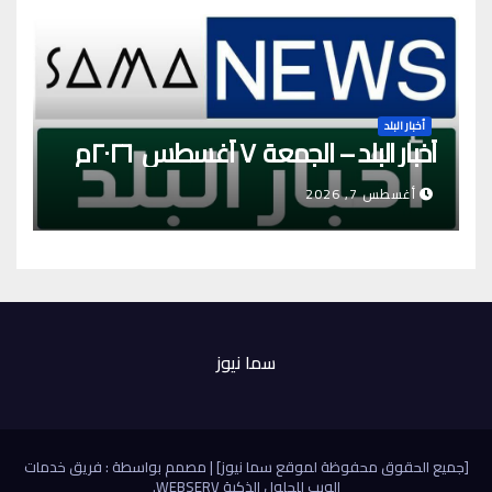
أخبار البلد
أخبار البلد – الجمعة ٧ أغسطس ٢٠٢٦م
أغسطس 7, 2026
سما نيوز
[جميع الحقوق محفوظة لموقع سما نيوز]
|
مصمم بواسطة : فريق خدمات
الويب للحلول الذكية
WEBSERV
.