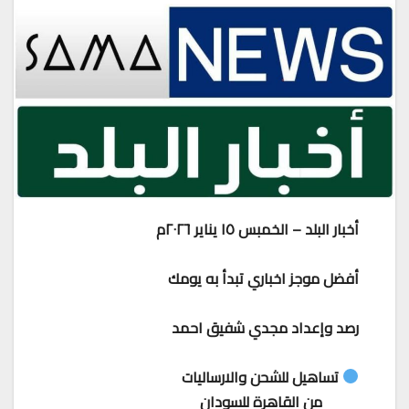
أخبار البلد – الخمبس ١٥ يناير ٢٠٢٦م
أفضل موجز اخباري تبدأ به يومك
رصد وإعداد مجدي شفيق احمد
تساهيل للشحن والارساليات
من القاهرة للسودان