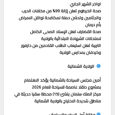
اواخر الشهر الجاري
صحة الخرطوم تعلن إزالة 99% من مخلفات الحرب
والجثامين وتدشن حملة لمكافحة نواقل الامراض
بأم درمان
صحة القضارف تعلن الإسناد الصحى الكامل
لامتحانات الشهادة الابتدائية بالولاية
التربية تعلن استيعاب الطلاب القادمين من دارفور
وكردفان بمدارس الولاية
الولاية الشمالية
أمين مجلس السياحة بالشمالية يؤكد الاهتمام
بمشروع دنقلا عاصمة للسياحة للعام 2026
مركز الملك سلمان ينشئ (15) محطة سقيا حديثة في
مناطق شديدة الاحتياج بالولاية الشمالية
وكالة أمل للسفر والسياحة :