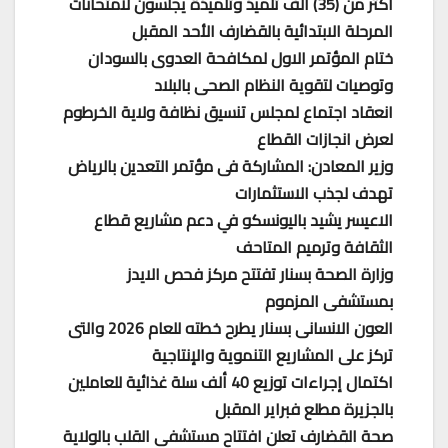
أكثر من (35) الف تلميذ وتلميذة يجلسون لامتحانات
المرحلة الابتدائية بالقضارف الأحد المقبل
ختام المؤتمر الاول لمكافحة العدوى بالسودان
وتوصيات لتقوية النظام الصحى بالبلاد
انعقاد اجتماع لمجلس تنسيق نظافة ولاية الخرطوم
لعرض انجازات القطاع
وزير المعادن: المشاركة فى مؤتمر التعدين بالرياض
تهدف لجذب الاستثمارات
الاعيسر يشيد باليونسكو في دعم مشاريع قطاع
الثقافة وترميم المتاحف
وزارة الصحة بسنار تفتتح مركز فحص الايدز
بمستشفى المزموم
العون الانسانى بسنار يطرح خطته للعام 2026 والتى
تركز على المشاريع التنموية والإنتاجية
اكتمال إجراءات توزيع 40 ألف سلة غذائية للعاملين
بالجزيرة مطلع فبراير المقبل
صحة القضارف تعلن افتتاح مستشفى القلب بالولاية