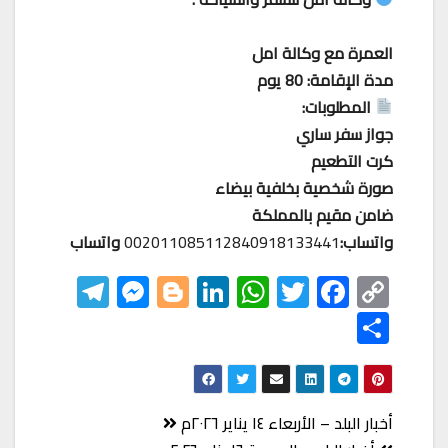
العمرة مع وكالة امل
مدة الإقامة: 80 يوم
المطلوبات:
جواز سفر ساري
كرت التطعيم
صورة شخصية بخلفية بيضاء
ضامن مقيم بالمملكة
واتساب:
002011085112840918133441
واتساب
Te
M
Bl
Li
W
T
F
C
le
es
o
nk
h
wi
ac
o
S
gr
se
gg
ed
at
tt
eb
p
h
a
n
er
In
s
er
o
y
ar
m
ge
A
o
Li
e
تصفّح
أخبار البلد – الأربعاء ١٤ يناير ٢٠٢٦م