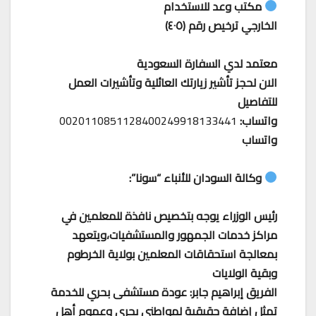
مكتب وعد للاستخدام
الخارجي ترخيص رقم (٤٠٥)
معتمد لدي السفارة السعودية
الان لحجز تأشير زيارتك العائلية وتأشيرات العمل
للتفاصيل
واتساب:
0020110851128400249918133441
واتساب
وكالة السودان للأنباء “سونا”:
رئيس الوزراء يوجه بتخصيص نافذة للمعلمين في
مراكز خدمات الجمهور والمستشفيات،ويتعهد
بمعالجة استحقاقات المعلمين بولاية الخرطوم
وبقية الولايات
الفريق إبراهيم جابر: عودة مستشفى بحري للخدمة
تمثل إضافة حقيقية لمواطني بحري وعموم أهل