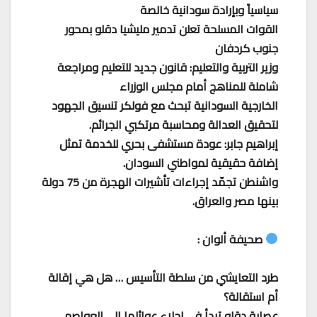
سياسياً وبإرادة سودانية خالصة
القوات المسلحة تعلن تدمير مليشيا دقلو بمحور
جنوب كردفان
وزير التربية والتعليم: قانون جديد للتعليم ومراجعة
شاملة للمناهج أمام مجلس الوزراء
الخارجية السودانية تبحث مع فولكر تنسيق الجهود
لتحقيق العدالة ومحاسبة مرتكبي الجرائم.
إبراهيم جابر: عودة مستشفى بحري للخدمة تمثل
إضافة حقيقية لمواطني السودان.
واشنطن تجمّد إجراءات تأشيرات الهجرة من 75 دولة
بينها مصر والعراق.
صحيفة ألوان :
طرد التعايشي من سلطة التأسيس … هل هي إقالة
أم استقالة؟
عصابة دقلو تبدأ في إجلاء عوائلها الى العواصم