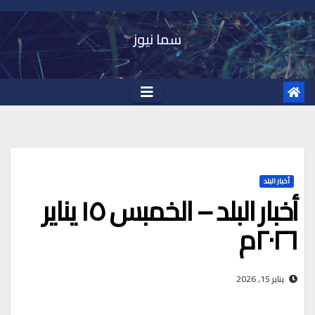
Ski
t
سما نيوز
conten
أخبار البلد
أخبار البلد – الخمبس ١٥ يناير
٢٠٢٦م
يناير 15, 2026