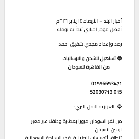
أخبار البلد – الأربعاء ١٤ يناير ٢٠٢٦م
أفضل موجز اخباري تبدأ به يومك
رصد وإعداد مجدي شفيق احمد
🔵 تساهيل للشحن والارساليات
من القاهرة للسودان
01556653471
015 52030713
🔵 العزيزية للنقل البري:
من ثغر السودان مرورا بعطبرة ودنقلا عبر معبر
ارقين لاسوان
تنطلق أتوبيسات العزيزية فخر السياحة السودانية