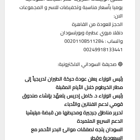
يوميا بأسعار مناسبة وتخفيضات للاسر و المجموعات
الان:
الحجز للعودة من القاهرة
دنقلا مروي عطبرة وبورتسودان
واتساب : 00201108511284
00249918133441
🔵 صحيفة السوداني الالكترونية:
رئيس الوزراء يعلن عودة حركة الطيران تدريجياً إلى
مطار الخرطوم خلال الأيام المقبلة
رئيس الوزراء د. كامل إدريس يتعهّد بإنشاء صندوق
قومي لدعم الفنانين والأدباء
تحرير مناطق جرجيرة ومحيطها من قبضة ميليشيا
الدعم السريع المتمردة
السودان يتجه لصفقات موانئ البحر الأحمر مع
السعودية وقطر