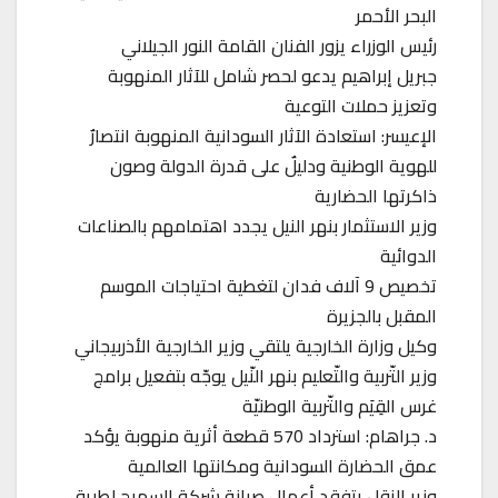
البحر الأحمر
رئيس الوزراء يزور الفنان القامة النور الجيلاني
جبريل إبراهيم يدعو لحصر شامل للآثار المنهوبة
وتعزيز حملات التوعية
الإعيسر: استعادة الآثار السودانية المنهوبة انتصارٌ
للهوية الوطنية ودليلٌ على قدرة الدولة وصون
ذاكرتها الحضارية
وزير الاستثمار بنهر النيل يجدد اهتمامهم بالصناعات
الدوائية
تخصيص 9 آلاف فدان لتغطية احتياجات الموسم
المقبل بالجزيرة
وكيل وزارة الخارجية يلتقي وزير الخارجية الأذربيجاني
وزير التّربية والتّعليم بنهر النّيل يوجّه بتفعيل برامج
غرس القِيَم والتّربية الوطنيّة
د. جراهام: استرداد 570 قطعة أثرية منهوبة يؤكد
عمق الحضارة السودانية ومكانتها العالمية
وزير النقل يتفقد أعمال صيانة شركة السميح لطريق