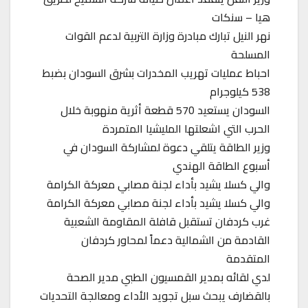
هيا – سنكات
نهر النيل تبارك مبادرة وزارة التربية لدعم القوات
المسلحة
احباط عمليات تهريب المخدرات بشرق السودان بضبط
538 كيلوجرام
السودان يستعيد 570 قطعة أثرية منهوبة خلال
الحرب التي اشعلتها المليشيا المتمردة
وزير الطاقة يتلقي دعوة لمشاركة السودان في
أسبوع الطاقة الهندي
والي كسلا يشيد بأداء لجنة مصابي معركة الكرامة
والي كسلا يشيد بأداء لجنة مصابي معركة الكرامة
غرب كردفان تستقبل قافلة المقاومة الشعبية
القادمة من الشمالية دعماً لمحاور كردفان
المتقدمة
لدي لقائه بمدير القمسيون الطبي مدير الصحة
بالقضارف يبحث سبل تجويد الأداء ومعالجة التحديات