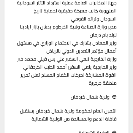
جهاز المخابرات العامة:عملية استرداد الآثار السودانية
المنهوبة كانت معركة حقيقية لحماية تاريخ
السودان وتراثه القومي
مدير وزارة الصناعة ولاية الخرطوم يدشن بازار ايادينا
للبلد بام درمان
وزير المعادن يشارك في الاجتماع الوزاري في مستهل
أعمال مؤتمر التعدين الدولي بالرياض
وزارة الخارجية تنعي السفير علي يس قيلي محمد خير
وزير الخارجية ينعي السفير أحمد الطيب الكردفاني
القوة المشتركة لحركات الكفاح المسلح تعلن تحرير
منطقة جرجيرة
🔵 ولاية شمال كردفان
الأمين العام لحكومة ولاية شمال كردفان يستقبل
قافلة الدعم والمساندة من الولاية الشمالية
🔵 الولاية الشمالية