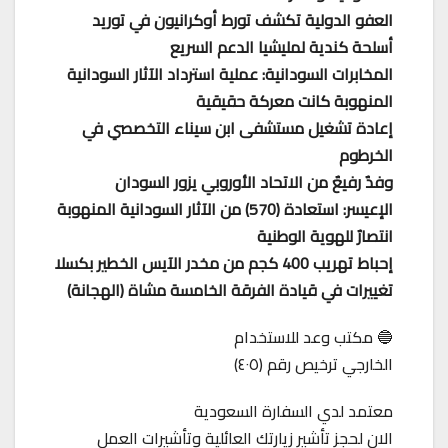
العفو الدولية تكشف تورط أوكرانيون في توريد
أسلحة كندية لمليشيا الدعم السريع
المخابرات السودانية: عملية استرداد الآثار السودانية
المنهوبة كانت معركة حقيقية
إعادة تشغيل مستشفى ابن سيناء التخصصي في
الخرطوم
وفدٌ رفيعٌ من الاتحاد الأوروبي يزور السودان
الإعيسر: استعادة (570) من الآثار السودانية المنهوبة
انتصارٌ للهوية الوطنية
إحباط تهريب 400 كجم من مخدر الآيس الخطير بكسلا
تغييرات في قيادة الفرقة الخامسة مشاة (الهجانة)
🔵 مكتب وعد للاستخدام
الخارجي ترخيص رقم (٤٠٥)
معتمد لدي السفارة السعودية
الان لحجز تأشير زيارتك العائلية وتأشيرات العمل