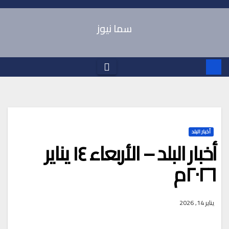
Ski
t
سما نيوز
conten
أخبار البلد
أخبار البلد – الأربعاء ١٤ يناير
٢٠٢٦م
يناير 14, 2026