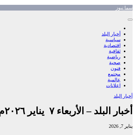
Skip
سما نيوز
to
content
أخبار البلد
سياسية
اقتصادية
ثقافية
رياضية
صحية
فنون
مجتمع
عالمية
اعلانات
أخبار البلد
أخبار البلد – الأربعاء ٧ يناير ٢٠٢٦م
يناير 7, 2026