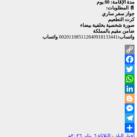
مدة الإقامة: 80 يوم
📄 المطلوبات:
جواز سفر ساري
كرت التطعيم
صورة شخصية بخلفية بيضاء
ضامن مقيم بالمملكة
واتساب:
002011085112840918133441
واتساب
Copy
Facebook
Link
Twitter
WhatsApp
LinkedIn
Blogger
Messenger
Telegram
تصفّح
أخبار البلد – الثلاثاء ٦ يناير ٢٠٢٦م