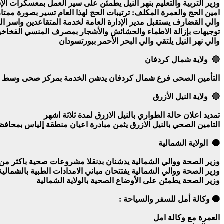
وزير التربية والتعليم بنهر النيل يطمئن على سير العمل بمعسكرات الإس
امين الحج والعمرة المكلف: ترتيبات الحج لهذا العام تسير بصورة ممتاز
والي القضارف يستقبل مدير الإدارة العامة لخدمة المتقاعدين واسر ا
توجيهات بإزالة الاطماء والحشائش والأشجار بمصرف المنسي الفخاخي
والي نهر النيل يلتقي والي البحر الأحمر ببورتسودان
🔵 ولاية شمال كردفان
التأمين الصحى فرع شمال كردفان يدشن الخدمة بمركز صحى وسط المد
🔵 ولاية النيل الأزرق
تمديد اعلان حالة الطواري بالنيل الازرق لمدة ثلاثة اشهر
التامين الصحي بالنيل الازرق يثمن مبادرة اعيان منطقة إلياس بمحاف
🔵 الولاية الشمالية
وزير الصحة ووالي الشمالية يدشنان بدنقلا مشروعات صحية باكثر من
وزير الصحة ووالي الشمالية يفتتحان مباني الامدادات الطبية بالشمالية
وزير الصحة يطمئن على الأوضاع الصحية بالولاية الشمالية
🔵 وكالة أمل للسفر والسياحة :
العمرة مع وكالة امل