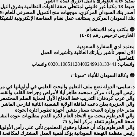
تمديد حالة الطوارئ بالنيل الأزرق لمدة ٣ أشهر
ضبط 18 مكتباً غير قانوني لمنتحلي صفة القوات النظامية بشرق النيل
أصدر بنك السودان المركزي، موجهات منح التمويل المصرفي للعام 2026، متضمناً حزمة من الضوابط التي تحظر تمويل الأنشطة ذات الطابع المضارب، وتسمح في المقابل بتمويل مشاريع تنموية وخدمية محددة.
بنك السودان المركزي يستأنف عمل نظام المقاصة الإلكترونية للشيكات بعد 
🔵 مكتب وعد للاستخدام
الخارجي ترخيص رقم (٤٠٥)
معتمد لدي السفارة السعودية
الان لحجز تأشير زيارتك العائلية وتأشيرات العمل
للتفاصيل
واتساب:
0020110851128400249918133441
واتساب
🔵 وكالة السودان للأنباء “سونا”:
د. سلمى: الدولة تضع ملف التعليم والبحث العلمي في أولوياتها في مر
رئيس الوزراء : مركز د.محمد طاهر ايلا لأمراض وجراحة القلب والقس
والي غرب كردفان: التدريب خط الدفاع الأول لحماية السلم المجتمعي
والي الجزيرة يعلن دعمه لقافلة الولاية الشعبية الثانية لنازحي الفاشر
مدير عام وزارة الصحة بسنار يدشن أجهزة تطوير ادارة الجودة
والي الخرطوم يبحث مع الاتحاد العام لكرة القدم مطلوبات عودة النش
صحة الخرطوم تتفقد مركز الحارة 75
والي الخرطوم يؤكد أن قضايا وحقوق المعلمين تأتي على رأس الأولوي
رئيس منظمة النهضة السودانية يؤكد أهمية العمل المشترك لمكافحة ا