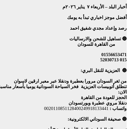
أخبار البلد – الأربعاء ٧ يناير ٢٠٢٦م
أفضل موجز اخباري تبدأ به يومك
رصد وإعداد مجدي شفيق احمد
🔵 تساهيل للشحن والارساليات
من القاهرة للسودان
01556653471
015 52030713
🔵 العزيزية للنقل البري:
من ثغر السودان مرورا بعطبرة ودنقلا عبر معبر ارقين لاسوان
تنطلق أتوبيسات العزيزية فخر السياحة السودانية يوميا بأسعار مناس
الان:
الحجز للعودة من القاهرة
دنقلا مروي عطبرة وبورتسودان
واتساب :
0020110851128400249918133441
🔵 صحيفة السوداني الالكترونية: