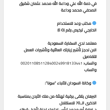
في ذمة الله علي وداعة الله محمد عثمان شقيق
الصحفي محمد وداعة
مكتب وعد للاستخدام
الخارجي ترخيص رقم (٤٠٥)
معتمد لدي السفارة السعودية
الان لحجز تأشير زيارتك العائلية وتأشيرات العمل
للتفاصيل
واتساب:
0020110851128400249918133441
واتساب
وكالة السودان للأنباء “سونا”:
البرهان يتلقى برقية تهنئة من ملك الأردن بمناسبة
الذكرى الــ70 للاستقلال
د. نوارة أبو محمد ترأس اجتماع لجنة تأهيل قطاع