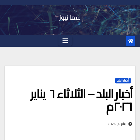
Ski
t
سما نيوز
conten
أخبار البلد
أخبار البلد – الثلاثاء ٦ يناير
٢٠٢٦م
يناير 6, 2026