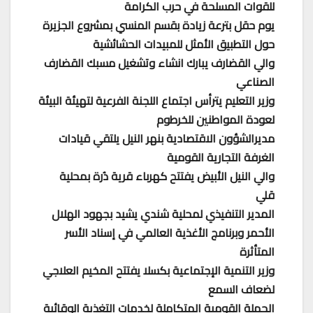
للقوات المسلحة في حرب الكرامة
يوم حقل بترعة زيادة بقسم المنسي بمشروع الجزيرة
حول التطبيق الأمثل للمبيدات الحشائشية
والي القضارف يبارك انشاء وتشغيل مسبك القضارف
الصناعي
وزير التعليم يترأس اجتماع اللجنة الفرعية لتهيئة البيئة
لعودة المواطنين للخرطوم
مديرالشؤون الاقتصادية بنهر النيل يلتقي قيادات
الغرفة التجارية القومية
والي النيل الأبيض يفتتح كهرباء قرية دُرة بمحلية
قلي
المدير التنفيذي لمحلية شندي يشيد بجهود الهلال
الأحمر وبرنامج الأغذية العالمي في إسناد الأسر
المتأثرة
وزير التنمية الإجتماعية بكسلا يفتتح المخيم العلاجي
لضعاف السمع
الحملة القومية المتكاملة لخدمات التغذية الوقائية