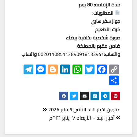
مدة الإقامة: 80 يوم
المطلوبات:
جواز سفر ساري
كرت التطعيم
صورة شخصية بخلفية بيضاء
ضامن مقيم بالمملكة
واتساب:
002011085112840918133441
واتساب
Te
M
Bl
Li
W
T
F
C
le
es
o
nk
h
wi
ac
o
S
gr
se
gg
ed
at
tt
eb
p
h
a
n
er
In
s
er
o
y
ar
m
ge
A
o
Li
e
تصفّح
عناوين اخبار البلد الاثنين 5 يناير 2026
r
p
k
nk
المقالات
أخبار البلد – الأربعاء ٧ يناير ٢٠٢٦م
p