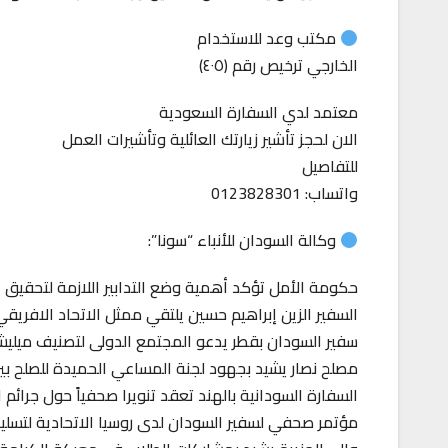
مكتب وعد للاستخدام
الخارجي ترخيص رقم (٤٠٥)
معتمد لدي السفارة السعودية
الان لحجز تأشير زيارتك العائلية وتأشيرات العمل
للتفاصيل
واتساب: 0123828301
وكالة السودان للأنباء “سونا”:
حكومة الأمل تؤكد أهمية وضع التدابير اللازمة لتحقيق ا
السفير الزين إبراهيم حسين يلتقي ممثل الاتحاد الافريق
سفير السودان بقطر يدعو المجتمع الدولى لتصنيف ميليش
مصلح نصار يشيد بجهود لجنة المساعي الحميدة للصلح بين
السفارة السودانية بالهند تعقد تنويرا صحفياً حول جرائم ا
مؤتمر صحفي لسفير السودان لدى روسيا الاتحادية لتسليط 