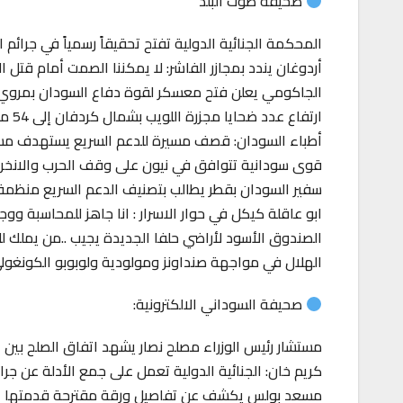
صحيفة صوت البلد
المحكمة الجنائية الدولية تفتح تحقيقاً رسمياً في جرائم 
أردوغان يندد بمجازر الفاشر: لا يمكننا الصمت أمام قتل 
الجاكومي يعلن فتح معسكر لقوة دفاع السودان بمروي
ارتفاع عدد ضحايا مجزرة اللويب بشمال كردفان إلى 54 مدنياً بينهم نساء وأطفال
أطباء السودان: قصف مسيرة للدعم السريع يستهدف م
قوى سودانية تتوافق في نيون على وقف الحرب والانخر
سفير السودان بقطر يطالب بتصنيف الدعم السريع منظمة 
ابو عاقلة كيكل في حوار الاسرار : انا جاهز للمحاسبة و
الصندوق الأسود لأراضي حلفا الجديدة يجيب ..من يملك لل
الهلال في مواجهة صنداونز ومولودية ولوبوبو الكونغولي
صحيفة السوداني الالكترونية:
مستشار رئيس الوزراء مصلح نصار يشهد اتفاق الصلح بين 
كريم خان: الجنائية الدولية تعمل على جمع الأدلة عن جرائ
مسعد بولس يكشف عن تفاصيل ورقة مقترحة قدمتها الولا