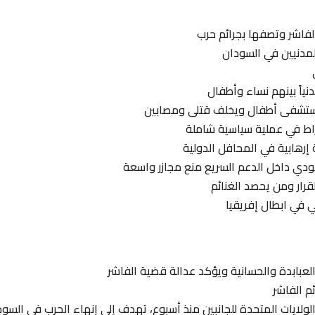
الفاشر وتصفها بجرائم حرب
المدنيين في السودان
ستشفى أطفال ويخلف قتلى ومصابين
اط في عملية سياسية شاملة
إرهابية في المحافل الدولية
وجودي داخل الدعم السريع منع مجازر واسعة
قرار ومن يحصد الغنائم
 في ابطال إفريقيا
العبابدة والحسانية ويؤكد عدالة قضية الفاشر
م الفاشر
يات المتحدة للجانبين منذ أسبوع، تهدف إلى إنهاء الحرب في السود