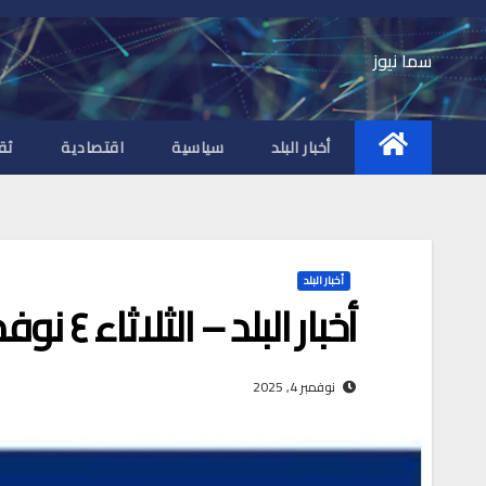
Ski
t
سما نيوز
conten
أخبار البلد
سياسية
اقتصادية
ثق
أخبار البلد
أخبار البلد – الثلاثاء ٤ نوفمبر ٢٠٢٥م
نوفمبر 4, 2025