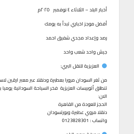
أخبار البلد – الثلاثاء ٤ نوفمبر ٢٠٢٥م
أفضل موجز اخباري تبدأ به يومك
رصد وإعداد مجدي شفيق احمد
جيش واحد شعب واحد
العزيزية للنقل البري:
من ثغر السودان مرورا بعطبرة ودنقلا عبر معبر ارقين لاس
تنطلق أتوبيسات العزيزية فخر السياحة السودانية يوميا
الان:
الحجز للعودة من القاهرة
دنقلا مروي عطبرة وبورتسودان
واتساب : 0123828301