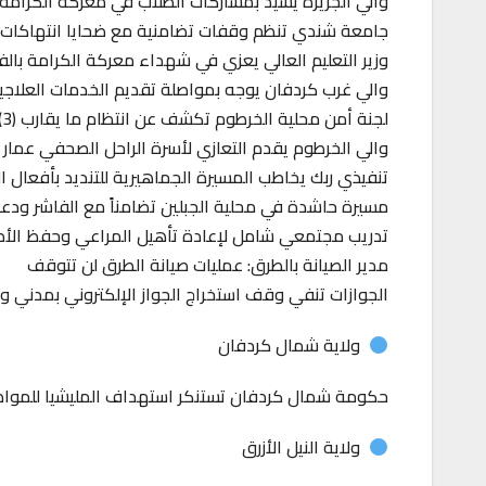
والي الجزيرة يشيد بمشاركات الطلاب في معركة الكرام
جامعة شندي تنظم وقفات تضامنية مع ضحايا انتهاكات مل
وزير التعليم العالي يعزي في شهداء معركة الكرامة بالف
والي غرب كردفان يوجه بمواصلة تقديم الخدمات العلاجية
لجنة أمن محلية الخرطوم تكشف عن انتظام ما يقارب (3) آلاف مستنفر بمعسكرات المقاومة الشعبية
والي الخرطوم يقدم التعازي لأسرة الراحل الصحفي عمار
تنفيذي ربك يخاطب المسيرة الجماهيرية للتنديد بأفعال ا
مسيرة حاشدة في محلية الجبلين تضامناً مع الفاشر ودع
تدريب مجتمعي شامل لإعادة تأهيل المراعي وحفظ الأصو
مدير الصيانة بالطرق: عمليات صيانة الطرق لن تتوقف
الجوازات تنفي وقف استخراج الجواز الإلكتروني بمدني و
ولاية شمال كردفان
حكومة شمال كردفان تستنكر استهداف المليشيا للمواطني
ولاية النيل الأزرق