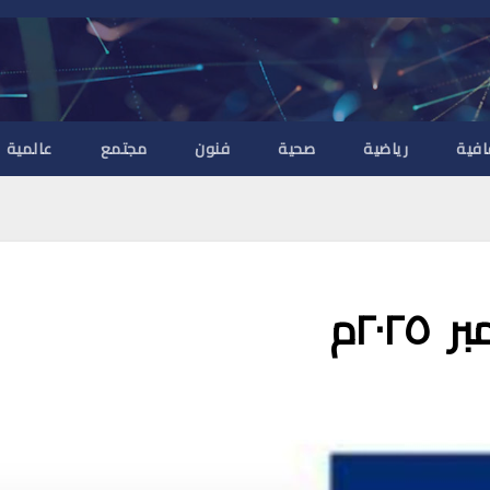
افية
رياضية
صحية
فنون
مجتمع
عالمية