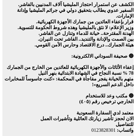
الكشف عن استمرار احتجاز المليشيا آلاف المدنيين بالفاشر.
السفير عدوي يطالب بتحقيق دولي في جرائم المليشيا وإدانة
الإمارات.
قرار بإعفاء العائدين من جمارك الأجهزة الكهربائية.
وزير الإعلام: لا نثق بالمليشيا وهذه شروط الحكومة للتسوية.
الهدنة المقترحة.. خيانة للدماء وتنازل عن الفاشر.
بين الصمت والإدانة والتنديد.. الفاشر تحت النيران.
هيئة الجمارك.. درع الاقتصاد وحارس الأمن القومي.
🔵 صحيفة السوداني الالكترونية:
إعفاء الأثاثات والأجهزة الكهربائية للعائدين من الخارج من الجمارك
78 % نسبة النجاح في الشهادة الابتدائية بنهر النيل
متهم بالخيانة يفجر مفاجأة في المحكمة: «كنت جاسوساً للمخابرات
داخل الدعم السريع»!
🔵 مكتب وعد للاستخدام
الخارجي ترخيص رقم (٤٠٥)
معتمد لدي السفارة السعودية
الان لحجز تأشير زيارتك العائلية وتأشيرات العمل
للتفاصيل
واتساب:
0123828301