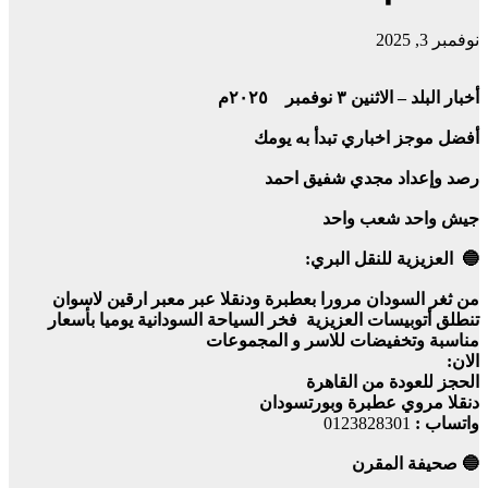
نوفمبر 3, 2025
أخبار البلد – الاثنين ٣ نوفمبر ٢٠٢٥م
أفضل موجز اخباري تبدأ به يومك
رصد وإعداد مجدي شفيق احمد
جيش واحد شعب واحد
🔵 العزيزية للنقل البري:
من ثغر السودان مرورا بعطبرة ودنقلا عبر معبر ارقين لاسوان
تنطلق أتوبيسات العزيزية فخر السياحة السودانية يوميا بأسعار
مناسبة وتخفيضات للاسر و المجموعات
الان:
الحجز للعودة من القاهرة
دنقلا مروي عطبرة وبورتسودان
واتساب :
0123828301
🔵 صحيفة المقرن