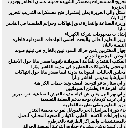
تخريج المستنفرات بمعسكر الشهيدة جميلة عثمان الطاهر بجنوب
الجزيرة
ممثل والي الجزيرة يعلن إستمرار فتح معسكرات التدريب لتحرير
كل البلاد
وزيرة الصناعة والتجارة تدين إنتهاكات وجرائم المليشيا في الفاشر
وبارا
إشادات بمجهودات شركة الكهرباء
وزير التعليم العالى والبحث العلمي الجامعات السودانية قاطرة
التنمية بالبلاد
جهاز المغتربين يثمن حراك السودانيين بالخارج في تبليغ صوت
الوطن للمجتمع الدولي
المكتب التنفيذي للجالية السودانية بإثيوبيا يصدر بيانا حول الاجتياح
الوحشي والانتهاكات الخطيرة في مدينة الفاشر وبَارا
مجلس الجاليات السودانية بدولة ليبيا يصدر بيانا حول انتهاكات
الميليشيا بمدينتي الفاشر وبارا
والي سنار يدعو لتوحيد الصف ونبذ خطاب الكراهية
قائد الفرقة 19 يطمئن السودانيين
والي نهر النيل يعلن عن قيام مدينة الغبش الصناعية بغرب بربر
والي غرب كردفان يوجه بدعم العملية التعليمية
وزير التعليم يلتقي نظيرته القطرية
بدء دورة المراسل الحر بالموبايل لقوات محمية الدندر
بدء إجراءات الكشف الطبي للكوادر الصحية المختارة للعمل
بالمستشفيات والمراكز الطرفية بالخرطوم
والى كسلا يدشن مشروع حملات التوعية الصحية الجوالة