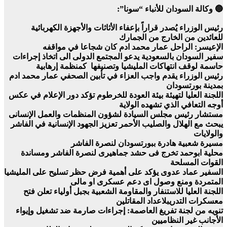
🔵 وكالة السودان للأنباء “سونا”:
رئيس الوزراء يُصدر قراراً بإعفاء الأثاثات والأجهزة الكهربائية
للعائدين من الخارج من الجمارك
الإعيسر: الراحل عمار محمد ادم كان شجاعا في مواقفه
سفير السودان بالسعودية يدعو المجتمع الدولى الى اتخاذ إجراءات
حاسمة لوقف انتهاكات المليشيا وتصنيفها كمنظمة إرهابية
رئيس الوزراء يقدم واجب العزاء في تأبين الصحفي عمار محمد ادم
بمدينة بورتسودان
اللجنة العليا لتهيئة بيئة العودة للخرطوم تؤكد دور الإعلام في عكس
أوجه التعافي الذي تشهده الولاية
مستشار رئيس مجلس السيادة لشؤون المنظمات والعمل الإنسانى
يبحث مع الهلال والصليب الأحمر تعزيز الجهود الإنسانية في الفاشر
والولايات
مسيرة شعبية هادرة ببورتسودان لنصرة الفاشر
محلية ابوحمد تخرج فى حشد جماهيرى لنصرة الفاشر ومساندة
القوات المسلحة
السفير عماد عدوى يؤكد على أهمية فرض حظر تسليح على المليشيا
المتمردة ومنع وصول اى دعم عسكرى او مالى
اللجنة العليا للاستنفار والمقاومة الشعبية بجبل أولياء تعلن فتح
معسكرات التدريبلاعداد المقاتلين
تنويه من لجنة تفريغ العاصمة: إجراءات صارمة ضد تشغيل وإيواء
الأجانب غير النظاميين