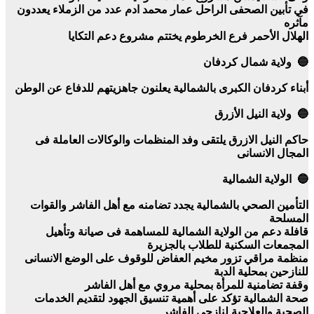
في تأبين الصحفى الراحل عمار محمد ادم عدد من الزملاء يعددون
مآثره
الهلال الأحمر فرع الخرطوم يختتم مشروع دعم التكايا
🔵 ولاية شمال كردفان
أبناء كردفان الكبرى بالشمالية يعلنون جاهزيتهم للدفاع عن الوطن
🔵 ولاية النيل الأزرق
حاكم النيل الازرق يلتقى وفد المنظمات والوكالات العاملة فى
المجال الانسانى
🔵 الولاية الشمالية
التأمين الصحي بالشمالية يجدد تضامنه مع أهل الفاشر والقوات
المسلحة
قافلة دعم من الولاية الشمالية للمساهمة فى صيانة وتأهيل
المجمعات السكنية للطلاب بالجزيرة
منظمة مراقي تزور مخيم العفاض للوقوف على الوضع الانسانى
للنازحين بمحلية الدبة
وقفة تضامنية للمرأة بمحلية مروي مع أهل الفاشر
صحة الشمالية تؤكد على أهمية تنسيق الجهود لتقديم الخدمات
الصحية والعلاجية لنازحي الفاشر