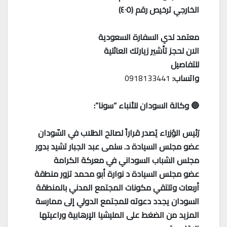
الخارجي ترخيص رقم (٤٠٥)
معتمد لدي السفارة السعودية
الان لحجز تأشير زيارتك العائلية
للتفاصيل
واتساب:
0918133441
🔵 وكالة السودان للأنباء “سونا”:
رَئيس الوُزراء يُصدر قراراً لصالح الطلاب في السّودان
عضو مجلس السيادة د. سلمى عبد الجبار تشيد بدور
مجلس الشباب السوداني في معركة الكرامة
عضو مجلس السيادة د نوارة أبو محمد تزور منطقة
أربعات وتلتقي مكونات المجتمع المدني بالمنطقة
السودان يجدد دعوته للمجتمع الدولي إلى ممارسة
المزيد من الضغط على المليشيا الإرهابية وراعيتها