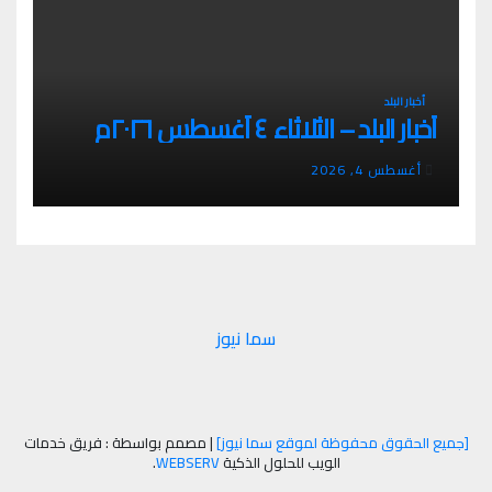
أخبار البلد
أخبار البلد – الثلاثاء ٤ أغسطس ٢٠٢٦م
أغسطس 4, 2026
سما نيوز
[جميع الحقوق محفوظة لموقع سما نيوز]
|
مصمم بواسطة : فريق خدمات
الويب للحلول الذكية
WEBSERV
.