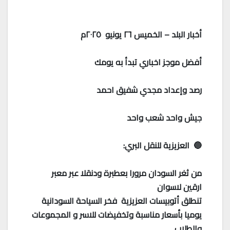
أخبار البلد – الخميس ٢٦ يونيو ٢٠٢٥م
أفضل موجز اخباري تبدأ به يومك
رصد وإعداد مجدي شفيق احمد
جيش واحد شعب واحد
🔵 العزيزية للنقل البري:
من ثغر السودان مرورا بعطبرة ودنقلا عبر معبر
ارقين لاسوان
تنطلق أتوبيسات العزيزية فخر السياحة السودانية
يوميا بأسعار مناسبة وتخفيضات للاسر و المجموعات
والطلاب