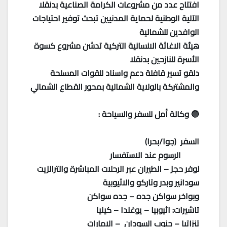
افتتاح عدد من مشروعات الكرامة الصناعية بدنقلا
الآلية الوطنية لحماية المدنيين تبحث توفير احتياجات
الوافدين للشمالية
هيئة الاغاثة الانسانية التركية تدشن مشروع كسوة
الأسرة للنازحين بدنقلا
دلقو تسير قافلة دعم واسناد للقوات المسلحة
والمشتركة بالولاية الشمالية بمحور القطاع الشمالي
🔵 وكالة أمل للسفر والسياحة :
السفر (جوا/بحرا)
الرسوم عند الاستفسار
نوفر حجز – الطيران عبر الرحلات المباشرة والترانزيت
سودانير وبدر وتاركو والاثيوبية
وبواخر سواكن جده – جده سواكن
تاشيرات: اثيوبيا – يوغندا – كينيا
تنزاتيا – جنوب السودان – الامارات