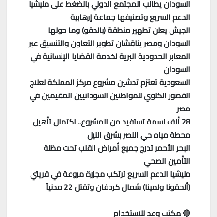
السودان يطالب المجتمع الدولي بالضغط على مليشيا
الدعم السريع وتصنيفها جماعة إرهابية
الجيش يعلن تطهير منطقة (بالدقو) وما حولها
السودان ومصر يناقشان تطوير التعاون والتنسيق عبر
المعابر الحدودية البرية لخدمة القضايا الإنسانية في
السودان
السعودية تعتزم تدشين مشروع مركز المملكة لعلاج
القصور الكلوي للمواطنين السودانيين المقيمين في
مصر
28 ألف نسمة تستفيد من المشروع.. اكتمال تأهيل
محطة مياه حي النصر بشرق النيل
البحر الأحمر تدرج جميع أمراض القلب تحت مظلة
التأمين الصحي
مليشيا الدعم السريع ترتكب مجزرة مروعة في قريتي
(ألحقونا ولمينا) شمال كردفان وتقتل 22 مدنياً
🔵 مكتب وعد للاستخدام