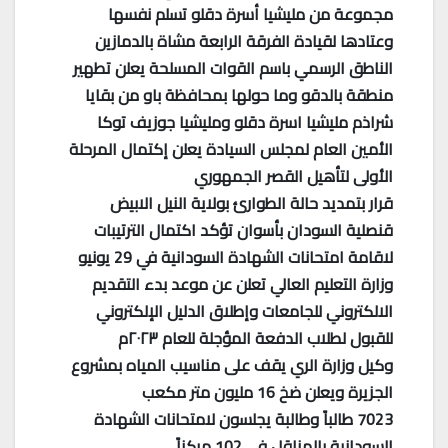
مجموعة من مليشيا أسرة دقلو تسلم نفسها
وعتادها لقيادة الفرقة الرابعة مشاة بالدمازين
الناطق الرسمي باسم القوات المسلحة يعلن تطهير
منطقة بالدقو وما حولها بمحافظة باو من بقايا
شراذم مليشيا اسرة دقلو ومليشيا جوزيف توكا
الأمين العام لمجلس السيادة يعلن إكتمال المرحلة
الأولى لتأهيل القصر الجمهوري
قرار بتمديد حالة الطوارئ بولاية النيل الابيض
قنصلية السودان بأسوان تؤكد اكتمال الترتيبات
لاقامة امتحانات الشهادة السودانية في 29 يونيو
وزارة التعليم العالي تعلن عن موعد بدء التقديم
الالكتروني للجامعات وإطلاق الدليل الإلكتروني
للقبول لطلاب الدفعة المؤجلة للعام ٢٠٢٣م
وكيل وزارة الري يقف على مناسيب المياه بمشروع
الجزيرة ويعلن ضخ 16 مليون متر مكعب
7023 طالباً وطالبة يجلسون لامتحانات الشهادة
السودانية بالمناقل في 102 مركزاً