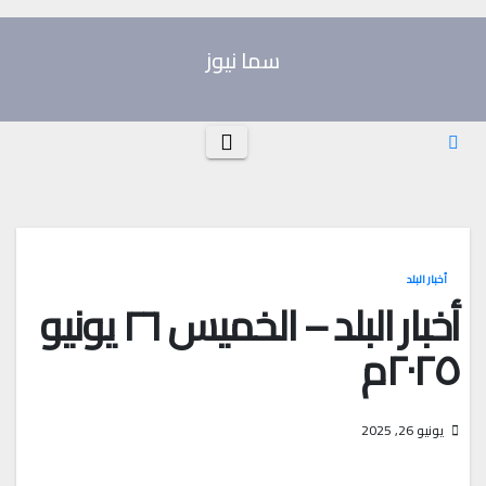
Ski
t
سما نيوز
conten
أخبار البلد
أخبار البلد – الخميس ٢٦ يونيو
٢٠٢٥م
يونيو 26, 2025