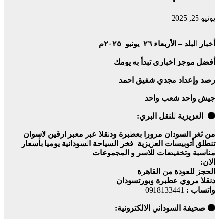
يونيو 25, 2025
أخبار البلد – الأربعاء ٢٦ يونيو ٢٠٢٥م
أفضل موجز اخباري تبدأ به يومك
رصد وإعداد مجدي شفيق احمد
جيش واحد شعب واحد
🔵 العزيزية للنقل البري:
من ثغر السودان مرورا بعطبرة ودنقلا عبر معبر ارقين لاسوان
تنطلق أتوبيسات العزيزية فخر السياحة السودانية يوميا بأسعار
مناسبة وتخفيضات للاسر و المجموعات
الان:
الحجز للعودة من القاهرة
دنقلا مروي عطبرة وبورتسودان
واتساب :
0918133441
🔵 صحيفة السوداني الالكترونية: