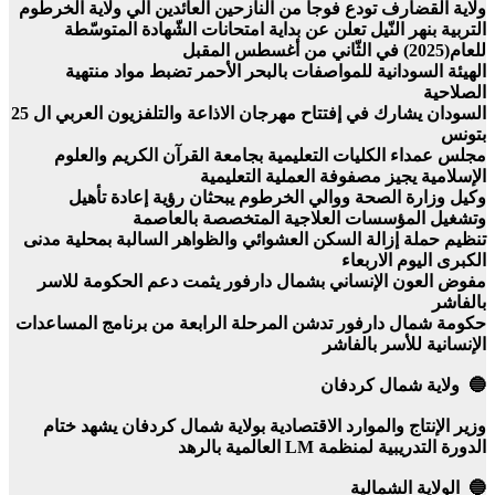
ولاية القضارف تودع فوجا من النازحين العائدين الي ولاية الخرطوم
التربية بنهر النّيل تعلن عن بداية امتحانات الشّهادة المتوسّطة
للعام(2025) في الثّاني من أغسطس المقبل
الهيئة السودانية للمواصفات بالبحر الأحمر تضبط مواد منتهية
الصلاحية
السودان يشارك في إفتتاح مهرجان الاذاعة والتلفزيون العربي ال 25
بتونس
مجلس عمداء الكليات التعليمية بجامعة القرآن الكريم والعلوم
الإسلامية يجيز مصفوفة العملية التعليمية
وكيل وزارة الصحة ووالي الخرطوم يبحثان رؤية إعادة تأهيل
وتشغيل المؤسسات العلاجية المتخصصة بالعاصمة
تنظيم حملة إزالة السكن العشوائي والظواهر السالبة بمحلية مدنى
الكبرى اليوم الاربعاء
مفوض العون الإنساني بشمال دارفور يثمت دعم الحكومة للاسر
بالفاشر
حكومة شمال دارفور تدشن المرحلة الرابعة من برنامج المساعدات
الإنسانية للأسر بالفاشر
🔵 ولاية شمال كردفان
وزير الإنتاج والموارد الاقتصادية بولاية شمال كردفان يشهد ختام
الدورة التدريبية لمنظمة LM العالمية بالرهد
🔵 الولاية الشمالية