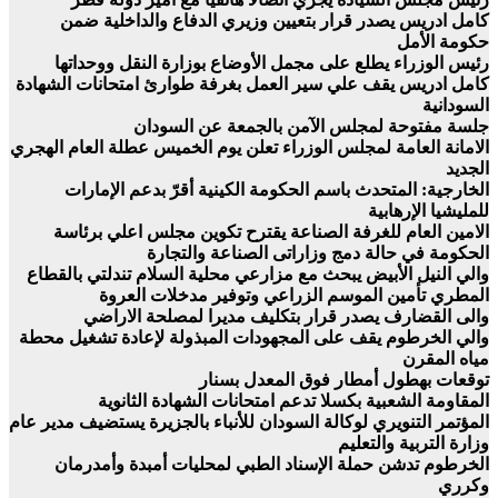
كامل ادريس يصدر قرار بتعيين وزيري الدفاع والداخلية ضمن
حكومة الأمل
رئيس الوزراء يطلع على مجمل الأوضاع بوزارة النقل ووحداتها
كامل ادريس يقف علي سير العمل بغرفة طوارئ امتحانات الشهادة
السودانية
جلسة مفتوحة لمجلس الآمن بالجمعة عن السودان
الامانة العامة لمجلس الوزراء تعلن يوم الخميس عطلة العام الهجري
الجديد
الخارجية: المتحدث باسم الحكومة الكينية أقرّ بدعم الإمارات
للمليشيا الإرهابية
الامين العام للغرفة الصناعة يقترح تكوين مجلس اعلي برئاسة
الحكومة في حالة دمج وزاراتى الصناعة والتجارة
والي النيل الأبيض يبحث مع مزارعي محلية السلام تندلتي بالقطاع
المطري تأمين الموسم الزراعي وتوفير مدخلات العروة
والى القضارف يصدر قرار بتكليف مديرا لمصلحة الاراضي
والي الخرطوم يقف على المجهودات المبذولة لإعادة تشغيل محطة
مياه المقرن
توقعات بهطول أمطار فوق المعدل بسنار
المقاومة الشعبية بكسلا تدعم امتحانات الشهادة الثانوية
المؤتمر التنويري لوكالة السودان للأنباء بالجزيرة يستضيف مدير عام
وزارة التربية والتعليم
الخرطوم تدشن حملة الإسناد الطبي لمحليات أمبدة وأمدرمان
وكرري