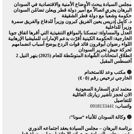
مجلس السيادة يبحث الأوضاع الأمنية والاقتصادية في السودان
البرهان يجري اتصالاً مع أمير دولة قطر ويعلن تضامُن السودان
حكومة وشعباً مع دولة قطر الشقيقة
د. كامل إدريس يعين الفريق كبرون وزيراً للدفاع والفريق سمرة
وزيراً للداخلية
العدل والمساواة: تمسكنا بالمواقع التنفيذية التي أقرها اتفاق جوبا
الخارجية: الحكومة الكينية أقرّت بدعم الإمارات للمليشيا الإرهابية
اللواء رضوان أبوقرون قائد قوات الردع يوضح أسباب انضمامهم
لحركة جيش تحرير السودان
انطلاق امتحانات الشّهادة المتوسّطة للعام (2025) بنهر النيل 2
أغسطس المقبل
🔵 مكتب وعد للاستخدام
الخارجي ترخيص رقم (٤٠٥)
معتمد لدي السفارة السعودية
الان لحجز تأشير زيارتك العائلية
للتفاصيل
واتساب:
0918133441
🔵 وكالة السودان للأنباء “سونا”:
برئاسة البرهان – مجلس السيادة يعقد اجتماعه الدوري
رئيس مجلس السيادة يجري اتصالا هاتفيا مع امير دولة قطر