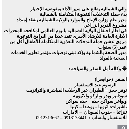
والي الشمالية يطلع على سير الأداء بمفوضية الإختيار
بدء حملة التدخلات التغذوية المتكاملة بالشمالية
مدير عام وزارة الإنتاج والموارد بالولاية الشمالية يتفقد إمتداد
مشروع القرير الزراعي
في اطار احتفال الولاية الشمالية باليوم العالمي لمكافحة المخدرات
الادارة العامة للارشاد الأسرى تنفذ عددا من البرامج التوعوية
مروي تدشن حملة التدخلات التغذوية المتكاملة للأطفال أقل من
عمر (5) سنوات
مدير الصحة بالشمالية يؤكد تبنى توصيات مؤتمر تطوير الخدمات
الصحية بالقولد
🔵 وكالة أمل للسفر والسياحة :
السفر (جوا/بحرا)
الرسوم عند الاستفسار
نوفر حجز – الطيران عبر الرحلات المباشرة والترانزيت
سودانير وبدر وتاركو والاثيوبية
وبواخر سواكن جده – جده سواكن
تاشيرات: اثيوبيا – يوغندا – كينيا
تنزاتيا – جنوب السودان – الامارات
للاستفسار واتساب :
0918133441
–
0912313667