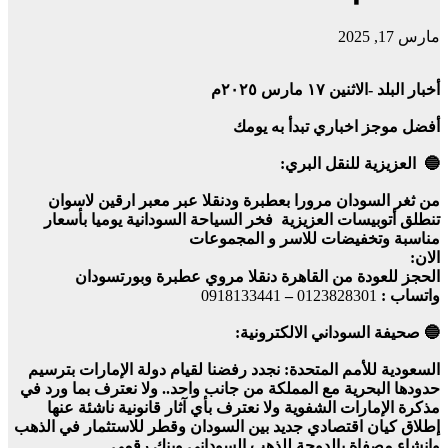
مارس 17, 2025
أخبار البلد -الاثنين ١٧ مارس ٢٠٢٥م
أفضل موجز اخباري تبدأ به يومك
🔵 العزيزية للنقل البري:
من ثغر السودان مرورا بعطبرة ودنقلا عبر معبر ارقين لاسوان
تنطلق أتوبيسات العزيزية فخر السياحة السودانية يوميا بأسعار
مناسبة وتخفيضات للاسر و المجموعات
الان:
الحجز للعودة من القاهرة دنقلا مروي عطبرة وبورتسودان
واتساب :
0123828301
–
0918133441
🔵 صحيفة السوداني الالكترونية:
السعودية للأمم المتحدة: نجدد رفضنا لقيام دولة الإمارات بترسيم
حدودها البحرية مع المملكة من جانب واحد.. ولا نعترف بما ورد في
مذكرة الإمارات الشفوية ولا نعترف بأي آثار قانونية ناشئة عنها
إطلاق كيان اقتصادي جديد بين السودان وقطر للاستثمار في الذهب
وإنشاء مصفاة بالدوحة للذهب السوداني وبنك رقمي