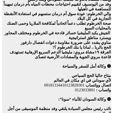
وفد من اليونسيف لتقييم احتياجات محطات المياه بأم درمان تمهيداً
للمساهمة في تأهيلها
والي الخرطوم: عودة سوق أم درمان ستسهم في استعادة الأنشطة
التجارية في كل البلاد
صحة الخرطوم تطلب دعماً اتحادياً لمكافحة الملاريا وحمى الضنك
بالمحليات السبع
الجيش يكبد المليشيا خسائر فادحة في الخرطوم ومختلف المحاور
ويسترد مناطق استراتيجية
مناوي يشدد على ضرورة مقاومة دعوات انفصال دارفور
الحج بالربا .. لماذا يا بنك الخرطوم ؟!
الفرقة ١٩مشاة مروي: مليشيا الدعم السريع الإرهابية تستهدف
قاعدة مروي الجوية والمضادات الأرضية تتصدّى
🔵 وكالة أمل للسفر والسياحة
متاح حاليا الحج السياحي
لأي سوداني في اي مكان في العالم
اتصال وواتساب
09181334410123828301
واتساب :
0123033801
🔵 وكالة السودان للأنباء “سونا”:
نائب رئيس مجلس السيادة يلتقي وفد منظمة الموسيقى من أجل