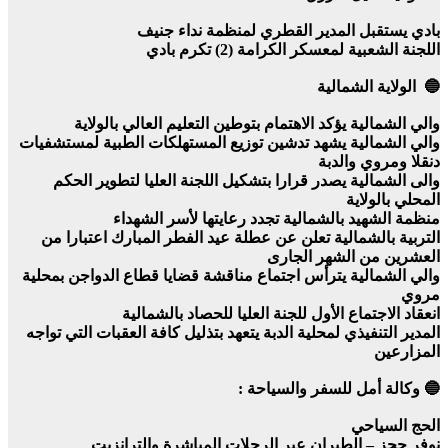
بادي يستقبل المدير القطري لمنظمة نداء جنيف
اللجنة الشعبية لمعسكر الكرامة (2) تكرم بادي
🔵 الولاية الشمالية
والي الشمالية يؤكد الاهتمام بتوطين التعليم العالي بالولاية
والي الشمالية يشهد تدشين توزيع المستهلكات الطبية لمستشفيات
دنقلا ومروي والدبة
والى الشمالية يصدر قرارا بتشكيل اللجنة العليا لتطوير الحكم
المحلي بالولاية
منظمة الشهيد بالشمالية تجدد رعايتها لأسر الشهداء
التربية بالشمالية تعلن عن عطلة عيد الفطر المبارك اعتبارا من
العشرين من الشهر الجارى
والي الشمالية يترأس اجتماع مناقشة قضايا قطاع الدواجن بمحلية
مروي
انعقاد الاجتماع الأول للجنة العليا للحصاد بالشمالية
المدير التنفيذي لمحلية الدبة يتعهد بتذليل كافة العقبات التي تواجه
المزارعين
🔵 وكالة أمل للسفر والسياحة :
الحج السياحي
نوفر حجز – الطيران عبر الرحلات المباشرة والترانزيت