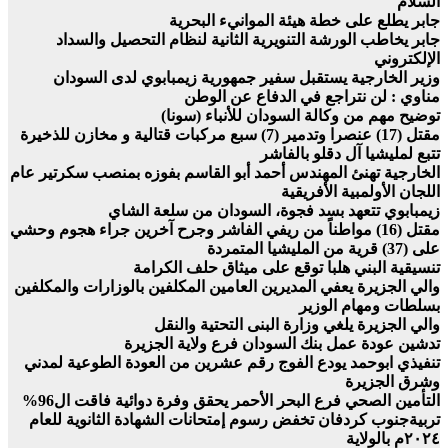
السلام
جابر يطلع على خطة هيئة الموانيء البحرية
جابر يخاطب الورشة التنويرية الثانية لنظام التحصيل والسداد
الإلكتروني
وزير الخارجية يستقبل سفير جمهورية زيمبابوي لدى السودان
مناوي : لن نتراجع في الدفاع عن الوطن
توضيح مهم من وكالة السودان للأنباء (سونا)
مقتل (17) عنصرا وتدمير (7) سبع مركبات قتالية و مخازن للذخيرة
تتبع لمليشيا آل دقلو بالفاشر
الخارجية تهنئ المهندس أحمد أبو القاسم بفوزه بمنصب سكرتير عام
اللجان الأولمبية الأفريقية
زيمبابوي تتعهد بسد فجوة، السودان من سلعة الشاي
مقتل (16) مواطناً من ريفي الفاشر وجرح آخرين جراء هجوم وحشي
على (37) قرية من المليشيا المتمردة
تنسيقية البني هلبا توقع على ميثاق حلف الكرامة
والي الجزيرة يعفي المديرين العامين المكلفين بالوزارات والمكلفين
بسلطات ومهام الوزير
والي الجزيرة يلغي وزارة البنى التحتية والنقل
تدشين عودة عمل بنك السودان فرع ولاية الجزيرة
تنفيذي ابوحمد يودع الفوج رقم عشرين من العودة الطوعية لمدني
وشرق الجزيرة
التأمين الصحي فرع البحر الأحمر يحقق وفرة دوائية فاقت ال96%
تربيةجنوب كردفان تخفض رسوم إمتحانات الشهادة الثانوية للعام
٢٠٢٤م بالولاية