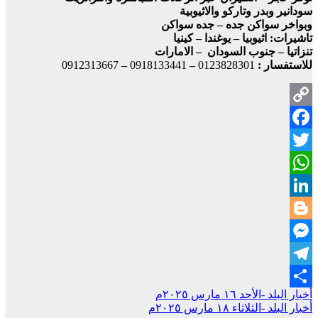
سودانير وبدر وتاركو والاثيوبية
وبواخر سواكن جده – جده سواكن
تاشيرات: اثيوبيا – يوغندا – كينيا
تنزاتيا – جنوب السودان – الامارات
للاستفسار :
0123828301
–
0918133441
–
0912313667
Copy
Facebook
Link
Twitter
WhatsApp
LinkedIn
Blogger
Messenger
Telegram
تصفّح
أخبار البلد -الأحد ١٦ مارس ٢٠٢٥م
Share
أخبار البلد -الثلاثاء ١٨ مارس ٢٠٢٥م
المقالات