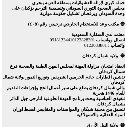
حملة كبرى لإزالة العشوائيات بمنطقة العزبة ببحري
مجلس الصحوة الثوري السوداني وتنسيقية الترجم يؤكدان على
وحدة السودان ويرفضان تشكيل حكومة موازية
🔵 مكتب وعد للاستخدام الخارجي ترخيص رقم (٤٠٥)
معتمد لدي السفارة السعودية
اتصال وواتساب
09181334410123828301
واتساب :
0123033801
🔵 ولاية شمال كردفان
انعقاد امتحان مزاولة المهنة لمجلس المهن الطبية والصحية فرع
شمال كردفان
تدشين افطارات خادم الحرمين الشريفين وتوزيع التمور بولاية شمال
كردفان
والي شمال كردفان يطلع على سير أعمال الحج وإجراءات التقديم
للعام 1446 هجرية
تنفيذي العباسية يبحث برنامج العودة الطوعية لنازحي جبل الدائر
بشمال كردفان
تنسيق بين محلية شيكان والمواصفات والمقاييس لضبط اوزان
المواد الغذائية والاستهلاكية
🔵 ولاية النيل الأزرق