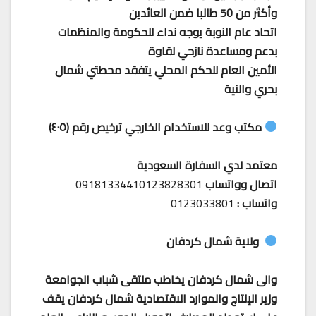
وأكثر من 50 طالبا ضمن العائدين
اتحاد عام النوبة يوجه نداء للحكومة والمنظمات
بدعم ومساعدة نازحي لقاوة
الأمين العام للحكم المحلي يتفقد محطتي شمال
بحري والنية
مكتب وعد للاستخدام الخارجي ترخيص رقم (٤٠٥)
معتمد لدي السفارة السعودية
اتصال وواتساب
09181334410123828301
واتساب :
0123033801
ولاية شمال كردفان
والى شمال كردفان يخاطب ملتقى شباب الجوامعة
وزير الإنتاج والموارد الاقتصادية شمال كردفان يقف