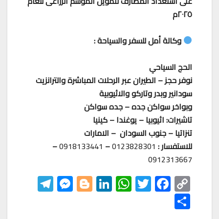
على استعداد المصارف لتمويل الموسم الزراعى للعام
٢٠٢٥م
وكالة أمل للسفر والسياحة :
الحج السياحي
نوفر حجز – الطيران عبر الرحلات المباشرة والترانزيت
سودانير وبدر وتاركو والاثيوبية
وبواخر سواكن جده – جده سواكن
تاشيرات: اثيوبيا – يوغندا – كينيا
تنزاتيا – جنوب السودان – الامارات
للاستفسار :
0123828301
–
0918133441
–
0912313667
Te
M
Bl
Li
W
T
F
C
le
es
o
nk
h
wi
ac
o
S
gr
se
gg
ed
at
tt
eb
p
h