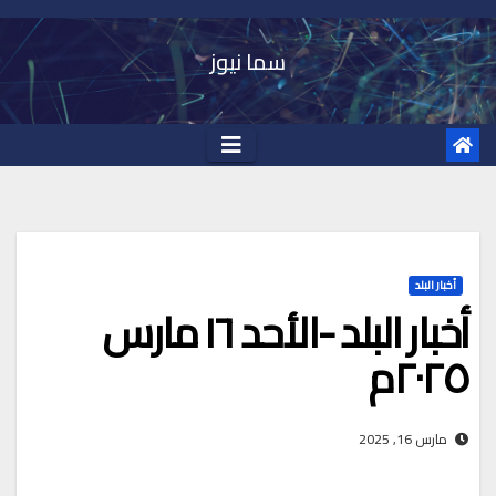
Ski
t
سما نيوز
conten
أخبار البلد
أخبار البلد -الأحد ١٦ مارس
٢٠٢٥م
مارس 16, 2025