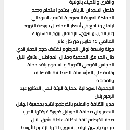
والقرى والأحياء بالولاية
قنصل السودان بالرياض يمتدح اهتمام ودعم
المملكة العربية السعودية للشعب السوداني
ارتفاع وتراجع في أسعار المحاصيل ببورصة النهود
رغم الحرب والنزوح،، الإحتفال بيوم المستهلك
العالمي 15 مارس من كل عام
جولة واسعة لوالي الخرطوم تكشف حجم الدمار الذي
طال المرافق الخدمية ومنازل المواطنين بشرق النيل
المجلس القومي للأدوية و السموم ينفذ حملة
رقابية علي المؤسسات الصيدلانية بالقضارف
والفشقة
الجمعية السودانية لحماية البيئة تنعي الدكتور عبد
الرحيم بلال
مدير الثقافة والاعلام بالخرطوم: نشيد بجمعية الهلال
الاحمر وان صحافة الموبايل ضرورة فرضتها الحرب
صحة الخرطوم تنفذ تدخلات عاجلة بشرق النيل
مبادرة راجعين تواصل تسيير رحلاتها للإقليم الأوسط