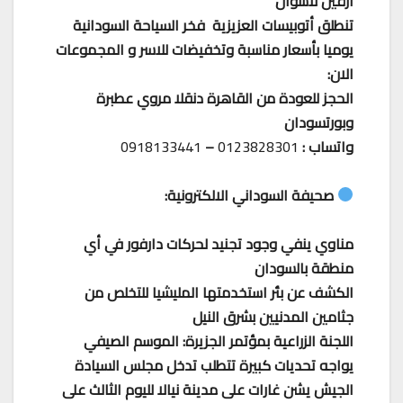
ارقين لاسوان
تنطلق أتوبيسات العزيزية فخر السياحة السودانية
يوميا بأسعار مناسبة وتخفيضات للاسر و المجموعات
الان:
الحجز للعودة من القاهرة دنقلا مروي عطبرة
وبورتسودان
واتساب :
0123828301
–
0918133441
صحيفة السوداني الالكترونية:
مناوي ينفي وجود تجنيد لحركات دارفور في أي
منطقة بالسودان
الكشف عن بئر استخدمتها المليشيا للتخلص من
جثامين المدنيين بشرق النيل
اللجنة الزراعية بمؤتمر الجزيرة: الموسم الصيفي
يواجه تحديات كبيرة تتطلب تدخل مجلس السيادة
الجيش يشن غارات على مدينة نيالا لليوم الثالث على