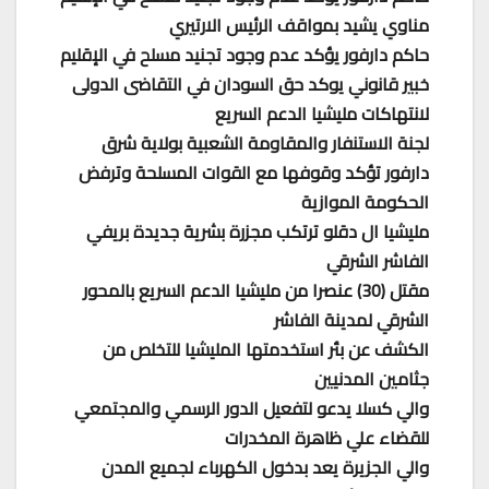
مناوي يشيد بمواقف الرئيس الارتيري
حاكم دارفور يؤكد عدم وجود تجنيد مسلح في الإقليم
خبير قانوني يوكد حق السودان في التقاضى الدولى
لانتهاكات مليشيا الدعم السريع
لجنة الاستنفار والمقاومة الشعبية بولاية شرق
دارفور تؤكد وقوفها مع القوات المسلحة وترفض
الحكومة الموازية
مليشيا ال دقلو ترتكب مجزرة بشرية جديدة بريفي
الفاشر الشرقي
مقتل (30) عنصرا من مليشيا الدعم السريع بالمحور
الشرقي لمدينة الفاشر
الكشف عن بئر استخدمتها المليشيا للتخلص من
جثامين المدنيين
والي كسلا يدعو لتفعيل الدور الرسمي والمجتمعي
للقضاء علي ظاهرة المخدرات
والي الجزيرة يعد بدخول الكهرباء لجميع المدن