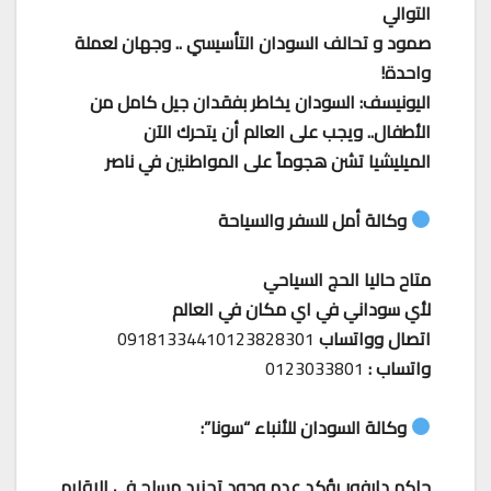
التوالي
صمود و تحالف السودان التأسيسي .. وجهان لعملة
واحدة!
اليونيسف: السودان يخاطر بفقدان جيل كامل من
الأطفال.. ويجب على العالم أن يتحرك الآن
الميليشيا تشن هجوماً على المواطنين في ناصر
وكالة أمل للسفر والسياحة
متاح حاليا الحج السياحي
لأي سوداني في اي مكان في العالم
اتصال وواتساب
09181334410123828301
واتساب :
0123033801
وكالة السودان للأنباء “سونا”:
حاكم دارفور يؤكد عدم وجود تجنيد مسلح في الإقليم