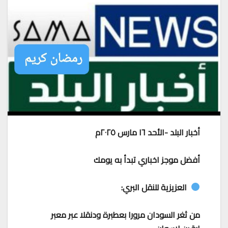
أخبار البلد -الأحد ١٦ مارس ٢٠٢٥م
أفضل موجز اخباري تبدأ به يومك
العزيزية للنقل البري:
من ثغر السودان مرورا بعطبرة ودنقلا عبر معبر