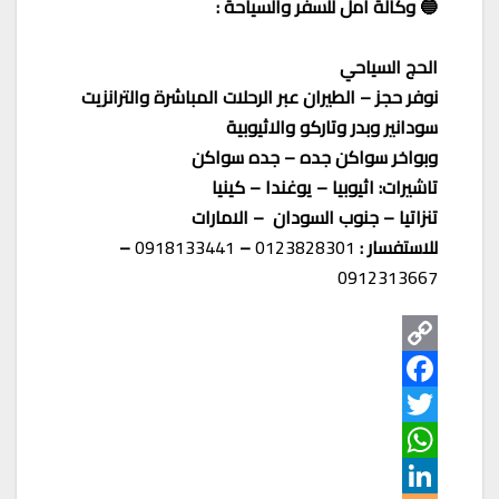
🔵 وكالة أمل للسفر والسياحة :
الحج السياحي
نوفر حجز – الطيران عبر الرحلات المباشرة والترانزيت
سودانير وبدر وتاركو والاثيوبية
وبواخر سواكن جده – جده سواكن
تاشيرات: اثيوبيا – يوغندا – كينيا
تنزاتيا – جنوب السودان – الامارات
للاستفسار :
0123828301
–
0918133441
–
0912313667
C
o
F
T
p
a
W
w
y
c