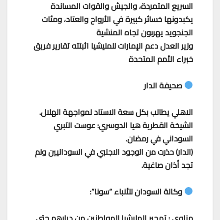
السريع المتمردة، والجيش والقوات المساندة
يكبدونها خسائر كبيرة في الأرواح والعتاد، ومئات
الجنجويد يهربون تجاه المنشية
وزير العدل دعم الإمارات للمليشيا اثبتته تقارير فريق
خبراء الأمم المتحدة
صحيفة الدار
الاهلي يطالب بكل سعة الاستاد لمواجهة الهلال.
الشيخة القطرية هيا الدوسري: عوست الآبري
السوداني في رمضان.
(الدار) حذرت من الوجود الاجنبي في السودانيين ولم
تجد أذان صاغية.
وكالة السودان للأنباء “سونا”:
مناوي : تهجير المليشيا للمواطنين من ديارهم حتي