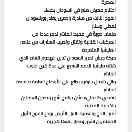
المحررة
اختتام معرض صنع في السودان بكسلا
الفوج الثالث من مبادرة راجعين يغادر بورتسودان
لمدني وسنار
طلعات جوبةَ في محيط الفاشر تدمر عددا من
المركبات القتالية وتقتل وتصيب العشرات من عناصر
المليشيا المتمردة
حركة جيش تحرير السودان تدين الهجوم الغادر الذي
شنته مليشيا الدعم السريع على عدة قرى جنوب
الفاشر
والي شمال دارفور يطلع على الأوضاع العامة بجامعة
الفاشر
تنفيذي كادقلي:يدشن برنامج شهر رمضان للعاملين
بالخدمة المدنية
أمين الحج والعمرة بالنيل الأبيض يودع الفوج الأول
للمعتمرين لشهر رمضان ١446 هجرية