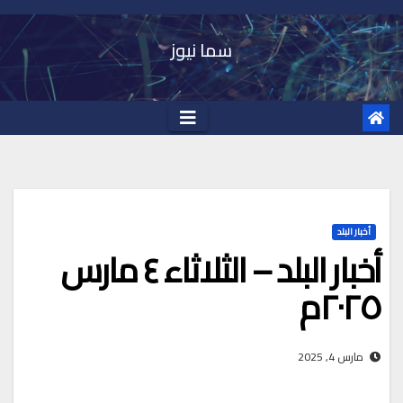
Ski
t
سما نيوز
conten
أخبار البلد
أخبار البلد – الثلاثاء ٤ مارس
٢٠٢٥م
مارس 4, 2025