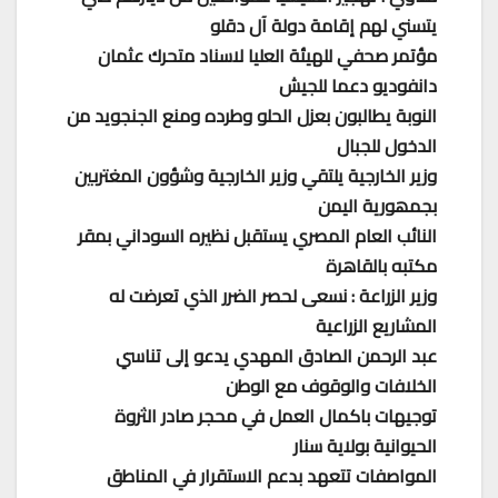
يتسني لهم إقامة دولة آل دقلو
مؤتمر صحفي للهيئة العليا لاسناد متحرك عثمان
دانفوديو دعما للجيش
النوبة يطالبون بعزل الحلو وطرده ومنع الجنجويد من
الدخول للجبال
وزير الخارجية يلتقي وزير الخارجية وشؤون المغتربين
بجمھورية اليمن
النائب العام المصري يستقبل نظيره السوداني بمقر
مكتبه بالقاهرة
وزير الزراعة : نسعى لحصر الضرر الذي تعرضت له
المشاريع الزراعية
عبد الرحمن الصادق المهدي يدعو إلى تناسي
الخلافات والوقوف مع الوطن
توجيهات باكمال العمل في محجر صادر الثروة
الحيوانية بولاية سنار
المواصفات تتعهد بدعم الاستقرار في المناطق