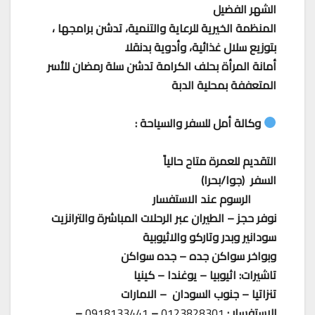
الشهر الفضيل
المنظمة الخيرية للرعاية والتنمية، تدشن برامجها ،
بتوزيع سلال غذائية، وأدوية بدنقلا
أمانة المرأة بحلف الكرامة تدشن سلة رمضان للأسر
المتعففة بمحلية الدبة
وكالة أمل للسفر والسياحة :
التقديم للعمرة متاح حالياً
السفر (جوا/بحرا)
الرسوم عند الاستفسار
نوفر حجز – الطيران عبر الرحلات المباشرة والترانزيت
سودانير وبدر وتاركو والاثيوبية
وبواخر سواكن جده – جده سواكن
تاشيرات: اثيوبيا – يوغندا – كينيا
تنزاتيا – جنوب السودان – الامارات
للاستفسار :
0123828301
–
0918133441
–