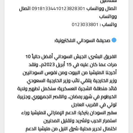
للتفاصيل
اتصال وواتساب
09181334410123828301
اتصال
وواتساب
واتساب :
0123033801
صحيفة السوداني الالكترونية:
الفريق البشرى: الجيش السوداني أفضل حالياً 10
مرات عما كان عليه في 15 أبريل 2023م.. ولقد
أخرجنا المليشيا من البيوت ومن نفوس السودانيين
وزير الخارجية يلتقي نائب وزير الخارجية السعودي
قائد منطقة الشجرة العسكرية: سنكمل تطهير ولاية
الخرطوم في شهر رمضان.. والقصر الجمهوري وجزيرة
توتي في القريب العاجل
سفير السودان بتركيا: الدعم الإماراتي للمليشيا وراء
استمرار الحرب وتشريد وتقتيل المدنيين
اكتمال تحرير محلية شرق النيل من مليشيا الدعم