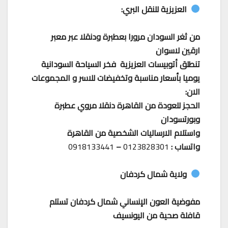
العزيزية للنقل البري:
من ثغر السودان مرورا بعطبرة ودنقلا عبر معبر
ارقين لاسوان
تنطلق أتوبيسات العزيزية فخر السياحة السودانية
يوميا بأسعار مناسبة وتخفيضات للاسر و المجموعات
الان:
الحجز للعودة من القاهرة دنقلا مروي عطبرة
وبورتسودان
واستلام الارساليات الشخصية من القاهرة
واتساب :
0123828301
–
0918133441
ولاية شمال كردفان
مفوضية العون الإنساني شمال كردفان تستلم
قافلة صحية من اليونسيف