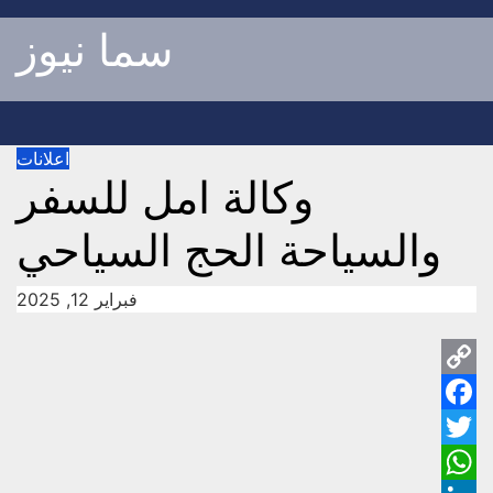
p
سما نيوز
o
t
اعلانات
وكالة امل للسفر
والسياحة الحج السياحي
فبراير 12, 2025
py
ok
ink
ter