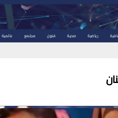
افية
رياضية
صحية
فنون
مجتمع
عالمية
نان