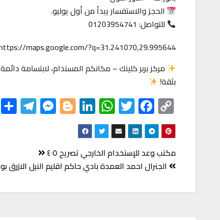
الحجز والاستفسار يبدأ من أول يوليو.
للتواصل: 01203954741
https://maps.google.com/?q=31.241070,29.995644
مركز بربر كلينك – مكانكم المستدام، لابتسامة دائمة
بثقة!
S
Te
M
Bl
Li
W
T
F
C
h
le
es
o
nk
h
wi
ac
o
r
gr
se
gg
ed
at
tt
eb
p
e
a
n
er
In
s
er
o
y
تصفّح
مكتب وعد للإستخدام الخارجي تصريح ٤٠٥
m
ge
A
o
Li
المقالات
الجنرال احمد العمدة بادي حاكم اقليم النيل الازرق بو
r
p
k
nk
p