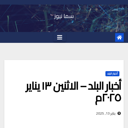
Ski
t
سما نيوز
conten
أخبار البلد
أخبار البلد – الاثنين ١٣ يناير
٢٠٢٥م
يناير 13, 2025