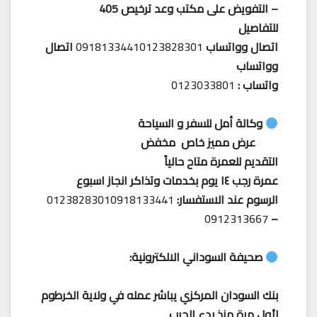
– ⁠التفويض على مكتب وعد ترخيص 405
للتفاصيل
اتصال وواتساب
09181334410123828301
اتصال
وواتساب
واتساب :
0123033801
وكالة أمل للسفر و السياحة
عرض مميز خاص مخفض
التقديم للعمرة متاح حالياً
عمرة رجب ١٤ يوم بخدمات وتذاكر انجاز اسبوع
الرسوم عند الاستفسار:
01238283010918133441
0912313667
–
صحيفة السوداني الالكترونية:
بنك السودان المركزي يباشر عمله في ولاية الخرطوم
لأول مرة منذ بدء الحرب