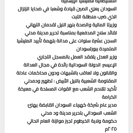
الاستيطانية للمليشيا الإرهابية
السودان يعزي الصين قيادة وشعبا في ضحايا الزلزال
الذي ضرب منطقة التبت
وزيرتا المالية والصحة بنهر النيل تقدمان التهاني
لقائد سلاح المدفعية بمناسبة تحرير مدينة مدني
السجن عشرة سنوات على مدانة بتهمة تأييد المليشيا
المتمردة ببورتسودان
وزير العدل يتفقد العمل بالمسجل التجاري
الإعيسر: الدولة السودانية رائدة في مجال العدالة
والقانون ولا تعاقب بالشبهات ودون محاكمات عادلة
المقاومة الشعبية بالنيل الأبيض : تطهير ودمدني
تأكيد لتلاحم الشعب مع القوات المسلحة في معركة
الكرامة
مدير عام شركة كهرباء السودان القابضة يهنئ
الشعب السوداني بتحرير مدينة ود مدني
حكومة ولاية الخرطوم تجيز موازنة العام الحالي
٢٠٢٥م