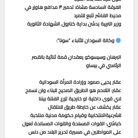
الفرقة السادسة مشاة: تدمير ٣ مدافع هاوزر في
محيط الفاشر تتبع للتمرد
وزير التربية يدشن بداية كنترول الشهادة الثانوية
وكالة السودان للأنباء “سونا”:
البرهان وسيسوكو يعقدان قمة ثنائية بالقصر
الرئاسي في بيساو
عقار يحيى صمود وإرادة المرأة السودانية
عقار: التلاحم هو الطريق الصحيح للبناء ولن نسمح
لاي قوى داخلية او خارجية تزرع الفتنة بيننا
عقار يكشف عن خارطة طريق للانتقال
للشرعيةالانتخابية وقيام حكومة مدنية منتخبة
كباشي: القوات المسلحة والقوات المساندة تعول
على المواطنين في مسيرة تحرير البلاد من دنس