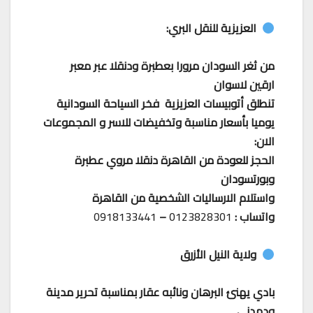
العزيزية للنقل البري:
من ثغر السودان مرورا بعطبرة ودنقلا عبر معبر
ارقين لاسوان
تنطلق أتوبيسات العزيزية فخر السياحة السودانية
يوميا بأسعار مناسبة وتخفيضات للاسر و المجموعات
الان:
الحجز للعودة من القاهرة دنقلا مروي عطبرة
وبورتسودان
واستلام الارساليات الشخصية من القاهرة
واتساب :
0123828301
–
0918133441
ولاية النيل الأزرق
بادي يهنئ البرهان ونائبه عقار بمناسبة تحرير مدينة
ودمدني