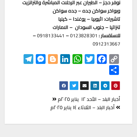
نوفر حجز – الطيران عبر الرحلات المباشرة والترانزيت
وبواخر سواكن جده – جده سواكن
تاشيرات: اثيوبيا – يوغندا – كينيا
تنزاتيا – جنوب السودان – الامارات
للاستفسار :
0123828301
–
0918133441
–
0912313667
Te
M
Bl
Li
W
T
F
C
le
es
o
nk
h
wi
ac
o
S
gr
se
gg
ed
at
tt
eb
p
h
a
n
er
In
s
er
o
y
ar
m
ge
A
o
Li
e
تصفّح
أخبار البلد – الأحد ١٢ يناير ٢٠٢٥م
r
p
k
nk
المقالات
أخبار البلد – الثلاثاء ١٤ يناير ٢٠٢٥م
p