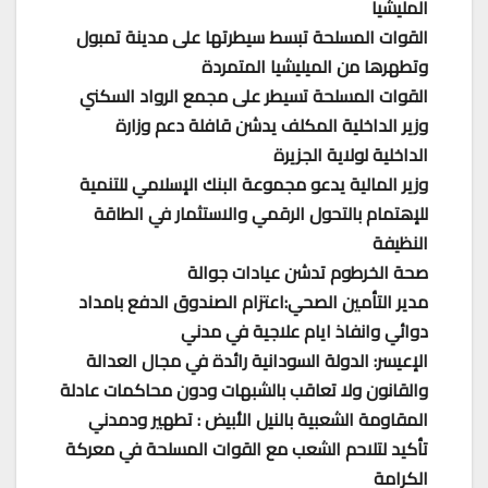
المليشيا
القوات المسلحة تبسط سيطرتها على مدينة تمبول
وتطهرها من الميليشيا المتمردة
القوات المسلحة تسيطر على مجمع الرواد السكني
وزير الداخلية المكلف يدشن قافلة دعم وزارة
الداخلية لولاية الجزيرة
وزير المالية يدعو مجموعة البنك الإسلامي للتنمية
للإهتمام بالتحول الرقمي والاستثمار في الطاقة
النظيفة
صحة الخرطوم تدشن عيادات جوالة
مدير التأمين الصحي:اعتزام الصندوق الدفع بامداد
دوائي وانفاذ ايام علاجية في مدني
الإعيسر: الدولة السودانية رائدة في مجال العدالة
والقانون ولا تعاقب بالشبهات ودون محاكمات عادلة
المقاومة الشعبية بالنيل الأبيض : تطهير ودمدني
تأكيد لتلاحم الشعب مع القوات المسلحة في معركة
الكرامة