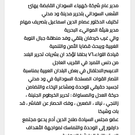
مدير عام شركة كهرباء السودان القابضة يهنئ
الشعب السوداني بتحرير مدينة ود مدني
تكليف الدكتور عصام الدين اسماعيل بتصريف مهام
مدير هيئة الموانيء البحرية
والي غرب كردفان يلتقي وفد منطقة جبال النوبة
الغربية ويبحث قضايا الأمن والتنمية
قيادة اللواء،٧٦ بحلفا تؤكد ان بشريات تحرير البلاد
من دنس التمرد في القريب العاجل
الاعيسر:الاحتفال في بعض البلدان العربية بمناسبة
انتصار القوات المسلحة السودانية في ود مدني
تجسيد حقيقي للوحدة ومشاعر الإخاء والتضامن
حركة العدل والمساواة : تحرير الخرطوم الجنينة ،
زالنجي ، نيالا ، الضعين ، وفك الحصار عن الفاشر ، قد
بات وشيكا
عضو مجلس السيادة صلاح الدين آدم يدعو مجتمع
دارفور إلى الوحدة والتماسك لمواجهة الأهداف