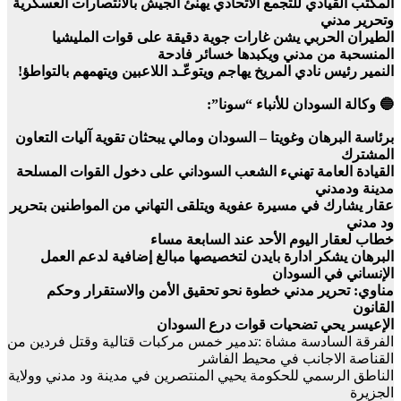
المكتب القيادي للتجمع الاتحادي يهنئ الجيش بالانتصارات العسكرية
وتحرير مدني
الطيران الحربي يشن غارات جوية دقيقة على قوات المليشيا
المنسحبة من مدني ويكبدها خسائر فادحة
النمير رئيس نادي المريخ يهاجم ويتوعّـد اللاعبين ويتهمهم بالتواطؤ!
🔵 وكالة السودان للأنباء “سونا”:
برئاسة البرهان وغويتا – السودان ومالي يبحثان تقوية آليات التعاون
المشترك
القيادة العامة تهنيء الشعب السوداني على دخول القوات المسلحة
مدينة ودمدني
عقار يشارك في مسيرة عفوية ويتلقى التهاني من المواطنين بتحرير
ود مدني
خطاب لعقار اليوم الأحد عند السابعة مساء
البرهان يشكر ادارة بايدن لتخصيصها مبالغ إضافية لدعم العمل
الإنساني في السودان
مناوي: تحرير مدني خطوة نحو تحقيق الأمن والاستقرار وحكم
القانون
الإعيسر يحي تضحيات قوات درع السودان
الفرقة السادسة مشاة :تدمير خمس مركبات قتالية وقتل فردين من
القناصة الاجانب في محيط الفاشر
الناطق الرسمي للحكومة يحيي المنتصرين في مدينة ود مدني وولاية
الجزيرة