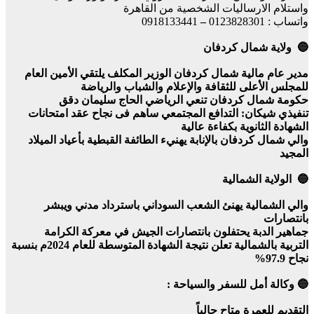
واستلام الارساليات الشخصية من القاهرة
واتساب : 0123828301
–
0918133441
🔵 ولاية شمال كردفان
مدير عام مالية شمال كردفان الوزير المكلف يلتقي الأمين العام
للمجلس الأعلى للثقافة والإعلام والشباب والرياضة
حكومة شمال كردفان تنعي الرياضي الحاج سليمان دقق
تنفيذي شيكان: التدافع المجتمعي ساهم فى نجاح عقد امتحانات
الشهادة الثانوية بكفاءة عالية
والي شمال كردفان بالإنابة يهنيء الطائفة القبطية بأعياد الميلاد
المجيد
🔵 الولاية الشمالية
والي الشمالية يهنئ الشعب السوداني باسترداد مدني ويبشر
بانتصارات
جماهير الدبة يحتفلون بانتصارات الجيش في معركة الكرامة
التربية بالشمالية تعلن نتيجة الشهادة المتوسطة للعام 2024م بنسبة
نجاح 97.9%
🔵 وكالة أمل للسفر والسياحة :
التقديم للعمرة متاح حالياً