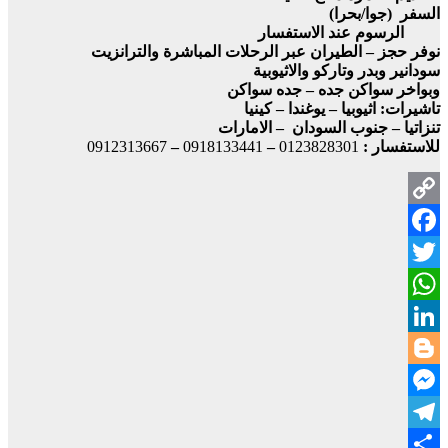
السفر (جوا/بحرا)
الرسوم عند الاستفسار
نوفر حجز – الطيران عبر الرحلات المباشرة والترانزيت
سودانير وبدر وتاركو والاثيوبية
وبواخر سواكن جده – جده سواكن
تاشيرات: اثيوبيا – يوغندا – كينيا
تنزاتيا – جنوب السودان – الامارات
للاستفسار :
0123828301
–
0918133441
–
0912313667
Copy
Facebook
Link
Twitter
WhatsApp
LinkedIn
Blogger
Messenger
Telegram