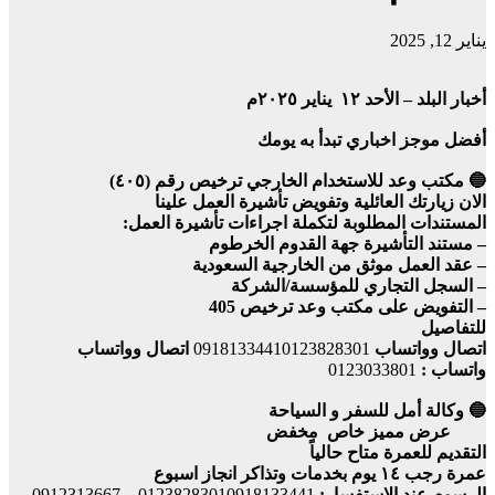
يناير 12, 2025
أخبار البلد – الأحد ١٢ يناير ٢٠٢٥م
أفضل موجز اخباري تبدأ به يومك
🔵 مكتب وعد للاستخدام الخارجي ترخيص رقم (٤٠٥)
الان زيارتك العائلية وتفويض تأشيرة العمل علينا
المستندات المطلوبة لتكملة اجراءات تأشيرة العمل:
– مستند التأشيرة جهة القدوم الخرطوم
– ⁠عقد العمل موثق من الخارجية السعودية
– ⁠السجل التجاري للمؤسسة/الشركة
– ⁠التفويض على مكتب وعد ترخيص 405
للتفاصيل
اتصال وواتساب
09181334410123828301
اتصال وواتساب
واتساب :
0123033801
🔵 وكالة أمل للسفر و السياحة
عرض مميز خاص مخفض
التقديم للعمرة متاح حالياً
عمرة رجب ١٤ يوم بخدمات وتذاكر انجاز اسبوع
الرسوم عند الاستفسار:
01238283010918133441
–
0912313667