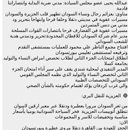
عبدالله يحيى عضو مجلس السيادة: مدني ضربة البداية وانتصاراتنا
قادمة
مناوي: بعزائم رجال ونساء السودان تطهير قلب الجزيرة والسودان
مسيرات عفوية في مدينتي دنقلا وحلفا فرحا وابتهاجا بتحرير ود
مدني من دنس المتمردين
مسيرات عفوية في القضارف فرحا بانتصارات القوات المسلحة
مدير عام شركة السودان للاقطان المحدودة:تحرير ودمدني هدية
للشعب السوداني
افتتاح مجمع الناظر علي محمود للعمليات بمستشفى التقدم
وترفيعه لمستشفى تعليمي ببورتسودان
انطلاق امتحانات الجزء الثاني لطلاب تخصص امراض النساء والتوليد
بجامعة كسلا
المدير التنفيذي لمحلية شندي يقف على سير أداء امتحان الجزء
الثاني لتخصص النساء والتوليد الذي نظمه المجلس القومي
السوداني للتخصصات الطبية
والي غرب كردفان يؤكد اهتمام حكومته بالشأن الصحي
🔵 العزيزية للنقل البري:
من ثغر السودان مرورا بعطبرة ودنقلا عبر معبر ارقين لاسوان
تنطلق أتوبيسات العزيزية فخر السياحة السودانية يوميا بأسعار
مناسبة وتخفيضات للاسر و المجموعات
الان:
الحجز للعودة من القاهرة دنقلا مروي عطبرة وبورتسودان