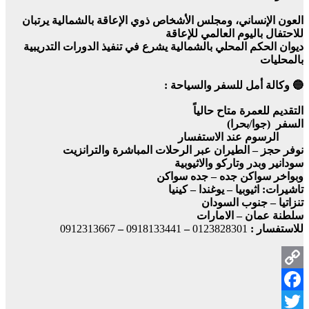
العون الإنساني، ومجلس الأشخاص ذوي الإعاقة بالشمالية يرتبان
للاحتفال باليوم العالمي للإعاقة
ديوان الحكم المحلي بالشمالية يشرع في تنفيذ الدورات التدريبية
بالمحليات
🔵 وكالة أمل للسفر والسياحة :
التقديم للعمرة متاح حالياً
السفر (جوا/بحرا)
الرسوم عند الاستفسار
نوفر حجز – الطيران عبر الرحلات المباشرة والترانزيت
سودانير وبدر وتاركو والاثيوبية
وبواخر سواكن جده – جده سواكن
تاشيرات: اثيوبيا – يوغندا – كينيا
تنزاتيا – جنوب السودان
سلطنة عمان – الامارات
للاستفسار :
0123828301
–
0918133441
–
0912313667
Copy
Facebook
Link