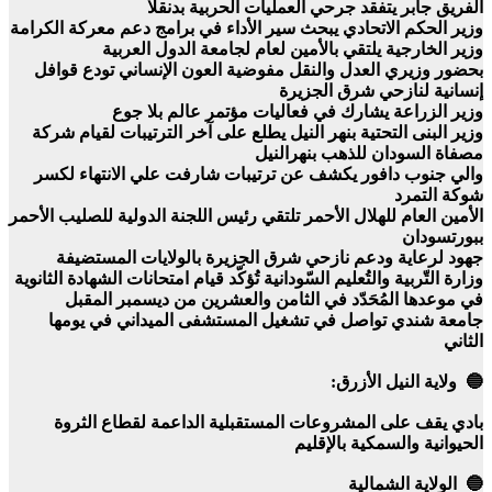
الفريق جابر يتفقد جرحي العمليات الحربية بدنقلا
وزير الحكم الاتحادي يبحث سير الأداء في برامج دعم معركة الكرامة
وزير الخارجية يلتقي بالأمين لعام لجامعة الدول العربية
بحضور وزيري العدل والنقل مفوضية العون الإنساني تودع قوافل
إنسانية لنازحي شرق الجزيرة
وزير الزراعة يشارك في فعاليات مؤتمر عالم بلا جوع
وزير البنى التحتية بنهر النيل يطلع على آخر الترتيبات لقيام شركة
مصفاة السودان للذهب بنهرالنيل
والي جنوب دافور يكشف عن ترتيبات شارفت علي الانتهاء لكسر
شوكة التمرد
الأمين العام للهلال الأحمر تلتقي رئيس اللجنة الدولية للصليب الأحمر
ببورتسودان
جهود لرعاية ودعم نازحي شرق الجزيرة بالولايات المستضيفة
وزارة التّربية والتُعليم السّودانية تُؤكّد قيام امتحانات الشهادة الثانوية
في موعدها المُحَدّد في الثامن والعشرين من ديسمبر المقبل
جامعة شندي تواصل في تشغيل المستشفى الميداني في يومها
الثاني
🔵 ولاية النيل الأزرق:
بادي يقف على المشروعات المستقبلية الداعمة لقطاع الثروة
الحيوانية والسمكية بالإقليم
🔵 الولاية الشمالية