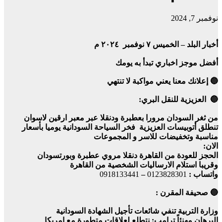
نوفمبر 7, 2024
أخبار البلد – الخميس ٧ نوفمبر ٢٠٢٤ م
أفضل موجز اخباري تبدأ به يومك
🔵 إعلانك معنا يعني مواكبة لا تنتهي
🔵 العزيزية للنقل البري:
من ثغر السودان مرورا بعطبرة ودنقلا عبر معبر ارقين لاسوان
تنطلق أتوبيسات العزيزية فخر السياحة السودانية يوميا بأسعار
مناسبة وتخفيضات للاسر و المجموعات
الان:
الحجز للعودة من القاهرة دنقلا مروي عطبرة وبورتسودان
وقريبا استلام الارساليات الشخصية من القاهرة
واتساب :
0123828301
–
0918133441
🔵 صحيفة المقرن :
وزارة التربية تنفي شائعات تأجيل الشهادة السودانية
البرهان مهنئاً ترامب: نتطلع لعلاقات متطورة مع امريكا