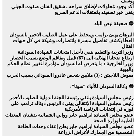
يوسف
أكد وجود مُحاولات لإطلاق سراحه.. شقيق الفنان صفوت الجيلي
ينفي خبر تصفيته بمُعتقلات الدعم السريع
🔵 صحيفة نبض البلد
البرهان يهنئ ترامب ويتحفظ على عمل الصليب الاحمر بالسودان
العطا يكشف تفاصيل مبشرة وانتصارات وشيكة في كل جبهات
القتال
وزير التربية والتعليم ينفي تأجيل امتحانات الشهادة السودانية
ارتفاع ضحايا الهلالية الى (67) قتيل وتفاقم الوضع بسبب الحصار
وزير الخارجية : ما يتعرض له السودان مؤامرة لتغيير نظام الحكم
والهوية
مفوض اللاجيئن : (3) ملايين شخص غادروا السوداني بسبب الحرب
🔵 وكالة السودان للأنباء “سونا”:
رئيس مجلس السيادة يلتقي رئيسة اللجنة الدولية للصليب الأحمر
رئيس مجلس السيادة الإنتقالي يهنيء الرئيس دونالد ترامب على
فوزه في إنتخابات الرئاسة الأمريكية
عضو مجلس السيادة ابراهيم جابر ووالي الشمالية يدشنان المعدات
الطبية لوزارة الصحة
عضو مجلس السيادة ابراهيم جابر يعلن إعفاء وحدات الطاقة
الشمسية من الجمارك لأغراض الزراعة