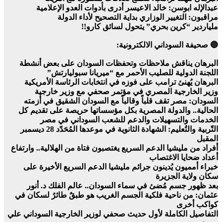
عبدالإله ابوسن: خالد الاعيسر أدرى بأدوات العدو الإعلامية
مراقبون: التغيير الوزاري بداية التصحيح لأداء الدولة
ملياردير “كرين بحري” يتحول لسائق كارو!!
🔵 صحيفة السوداني الالكترونية:
البرهان يناقش ملاحظات وتحفظات السودان على بعض أنشطة
اللجنة الدولية للصليب الأحمر مع “ميريانا سبوليارتش”
البرهان يُهنئ ترامب على فوزه في انتخابات الرئاسة الأمريكية
وزير الخارجية المصري في مؤتمر صحفي مع وزير خارجية
السودان: مصر تقف قلباً وقالباً مع السودان الشقيق في أزمته
الحالية.. والدولة المصرية بكل مؤسساتها حريصة على تقديم كل
الخدمات والتسهيلات والدعم للشعب السوداني في مصر
التّربية والتُعليم: الشهادة الثانوية في موعدها المُحَدّد 28 ديسمبر
المقبل
أفراد من مليشيا الدعم السريع يغتصبون فتاة من الهلالية.. وارتفاع
أعداد ضحايا الاغتصاب
خبراء أمميون يُدينون جرائم مليشيا الدعم السريع الأخيرة على
سكان ولاية الجزيرة
بعد ظهور جسم مُضئ في سماء السودان.. عالم الفلك د. أنور
عثمان: من ناحية فلكية الجسم الغريب هو طبقٌ طائرٌ لسكان في
كواكب أخرى
التفاصيل الكاملة لأول حديث صحفي لوزير الخارجية السوداني علي