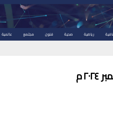
افية
رياضية
صحية
فنون
مجتمع
عالمية