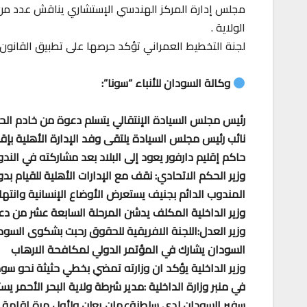
مجلس إدارة المركز الهندسي الإستشاري يناقش عدد من
الولاية .
لجنة التخطيط العمراني تؤكد حرصها على تطبيق القانون 
وكالة السودان للأنباء “سونا”:
رئيس مجلس السيادة الإنتقالي يتسلم دعوة من خادم الحر
نائب رئيس مجلس السيادة يلتقى وفد الإدارة الأهلية بإقلي
حاكم إقليم دارفور يعود إلى البلاد بعد مشاركته في الن
وزير الحكم الاتحادي: نقف مع الإدارات الأهلية للقيام ب
المندوب الدائم بجنيف يستعرض الأوضاع الإنسانية وانت
وزير الداخلية المكلف يدشن المرحلة السابعة عشر من دعم
وزير العدل:اللجنة الافريقية للحقوق رحبت بشكوى السو
السودان يشارك في المؤتمر الدولي لمكافحة الارهاب
وزير الداخلية يؤكد ان وزارته تمضي بخطي حثيثة نحو سود
في منبر وزارة الداخلية :مدير شرطة ولاية البحر الأحمر 
سفير السودان لدي سلطنةعمان يعلن ولأول مرة اقامة مر