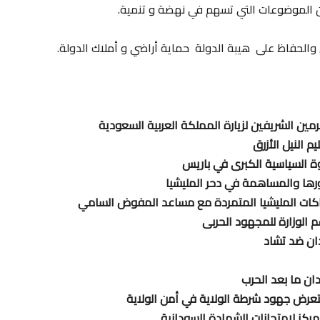
 الموضوعات التي تسهم في نهضة و تنمية.
والحفاظ على هيبة الدولة حماية أراضي و أملاك الدولة.
مين الشريفين لزيارة المملكة العربية السعودية
م النيل الأزرق
دوة السياسية الكبرى في باريس
دورها والمساهمة في دحر المليشيا
هاكات المليشيا المتمردة مع مساعد المفوض السامي
 الوزارة للمجهود الحربى
دان ضد تشاد
ان ما بعد الحرب
يستعرض جهود شرطة الولاية في أمن الولاية
كز لامتحانات الشهادة السودانية