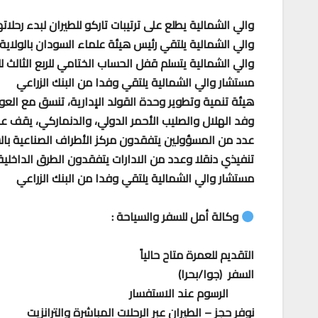
والي الشمالية يطلع على ترتيبات تاركو للطيران لبدء رحلاته
والي الشمالية يلتقي رئيس هيئة علماء السودان بالولاية
والي الشمالية يتسلم قفل الحساب الختامي للربع الثالث لل
مستشار والي الشمالية يلتقي وفدا من البنك الزراعي
هيئة تنمية وتطوير وحدة القولد الإدارية، تنسق مع الع
وفد الهلال والصليب الأحمر الدولي، والدنماركي، يقف على
عدد من المسؤولين يتفقدون مركز الأطراف الصناعية ب
تنفيذي دنقلا وعدد من الادارات يتفقدون الطرق الداخلية
مستشار والي الشمالية يلتقي وفدا من البنك الزراعي
وكالة أمل للسفر والسياحة :
التقديم للعمرة متاح حالياً
السفر (جوا/بحرا)
الرسوم عند الاستفسار
نوفر حجز – الطيران عبر الرحلات المباشرة والترانزيت