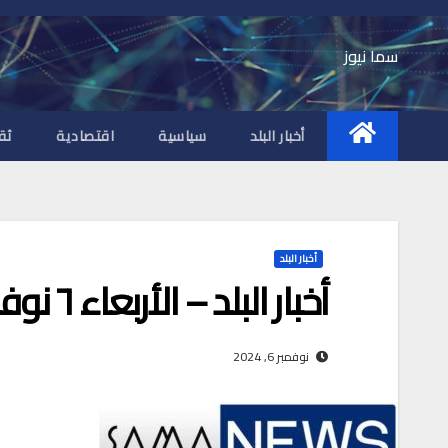
Ski
t
سما نيوز
conten
أخبار البلد
سياسية
اقتصادية
ثق
أخبار البلد
أخبار البلد – الأربعاء ٦ نوفمبر ٢٠٢٤ م
نوفمبر 6, 2024