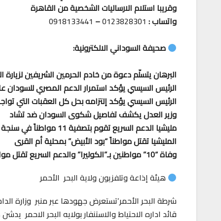
وقريبا استلام الارساليات الشخصية من القاهرة
واتساب :
0123828301
–
0918133441
صحيفة السوداني الالكترونية:
البرهان يتسلّم دعوة من خادم الحرمين الشريفين لزيارة 
الرئيس السيسي يؤكد استمرار الدعم المصري للسودان على
الرئيس السيسي يؤكد إلتزامه بحل كل العقبات التي توا
وزير العدل يكشف تفاصيل شكوى السودان ضد تشاد
مليشيا الدعم السريع تقوم بتصفية 11 مواطناً في سنجة أثناء محاولتهم الخروج منها
المليشيا تقتل مواطناً “بود الأبيض” بمحلية أم القرى
وفاة “10” مواطنين بـ”الكوليرا” والدعم السريع تقتل مواطناً بـ”الطندب” شرق الجزيرة
هيئة إذاعة وتلفزيون ولاية البحر الأحمر
شرطة البحر الأحمر’تستعرض جهودها عبر منبر وزارة الداخل
قائد اداره الاحتياط والاستنفار بولايه البحر الاحمر ي