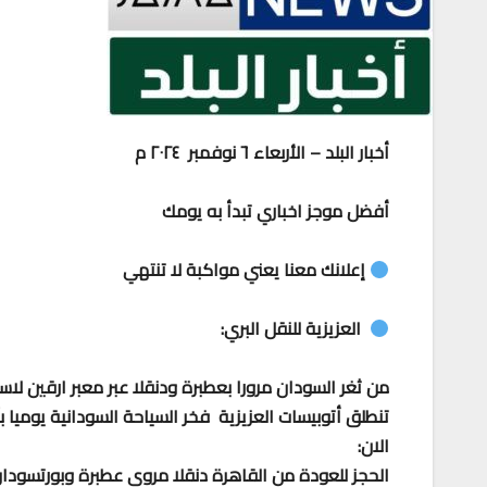
أخبار البلد – الأربعاء ٦ نوفمبر ٢٠٢٤ م
أفضل موجز اخباري تبدأ به يومك
إعلانك معنا يعني مواكبة لا تنتهي
العزيزية للنقل البري:
من ثغر السودان مرورا بعطبرة ودنقلا عبر معبر ارقين لاس
تنطلق أتوبيسات العزيزية فخر السياحة السودانية يوميا
الان:
الحجز للعودة من القاهرة دنقلا مروي عطبرة وبورتسودا