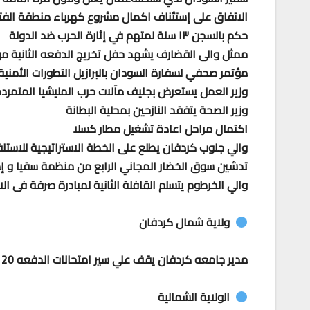
الاتفاق على إستئناف اكمال مشروع كهرباء منطقة الفت
حكم بالسجن ١٣ سنة لمتهم في إثارة الحرب ضد الدولة
ممثل والى القضارف يشهد حفل تخريج الدفعه الثانية من
مؤتمر صحفي لسفارة السودان بالبرازيل التطورات الأمنية
وزير العمل يستعرض بجنيف مآلات حرب المليشيا المتمرد
وزير الصحة يتفقد النازحين بمحلية البطانة
اكتمال مراحل اعادة تشغيل مطار كسلا
والي جنوب كردفان يطلع على الخطة الاستراتيجية للاستن
تدشين سوق الخضار المجاني الرابع من منظمة سقيا و إ
والي الخرطوم يتسلم القافلة الثانية لمبادرة صرفة فى ال
ولاية شمال كردفان
مدير جامعه كردفان يقف علي سير امتحانات الدفعه 20 بكلية الاداب
الولاية الشمالية