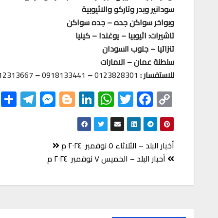
سودانير وبدر وتاركو والاثيوبية
وبواخر سواكن جده – جده سواكن
تاشيرات: اثيوبيا – يوغندا – كينيا
تنزاتيا – جنوب السودان
سلطنة عمان – الامارات
للاستفسار :
0123828301
–
0918133441
–
12313667
S
Te
M
Bl
Li
W
T
F
C
h
le
es
o
nk
h
wi
ac
o
r
gr
se
gg
ed
at
tt
eb
p
e
a
n
er
In
s
er
o
y
تصفّح
أخبار البلد – الثلاثاء ٥ نوفمبر ٢٠٢٤ م
m
ge
A
o
Li
المقالات
أخبار البلد – الخميس ٧ نوفمبر ٢٠٢٤ م
r
p
k
nk
p