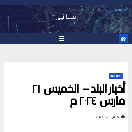
Ski
t
سما نيوز
conten
أخبار البلد
أخبار البلد – الخميس ٢١
مارس ٢٠٢٤ م
مارس 21, 2024