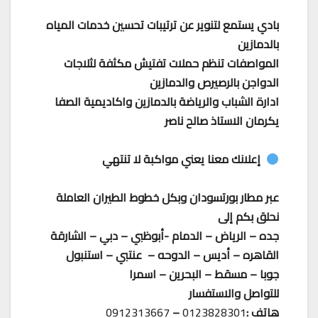
بادي يستمع لتنوير عن ترتيبات تحسين خدمات المياه
بالدمازين
المواصفات تنظم حملات تفتيش مكثفة لثلاجات
الدواجن بالرصيرص والدمازين
ادارة الشباب والرياضة بالدمازين واكاديمية الصفا
يكرمان الاستاذ صالح ناصر
إعلانك معنا يعني مواكبة لا تنتهي
عبر مطار بورتسودان وبكل خطوط الطيران العاملة
نحلق بكم إلى
جده – الرياض – الدمام -أبوظبي – دبي – الشارقة
القاهره – أديس – الدوحه – عنتبي – استنبول
جوبا – مسقط – البحرين – اسمرا
للتواصل والاستفسار
هاتف :
0123828301
–
0912313667