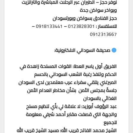
نوفر حجز – الطيران عبر الرحلات المباشرة والترانزيت
وبواخر سواكن جدة
حجز الفنادق بسواكن وبورتسودان
للاستفسار :
0123828301
–
0918133441
–
0912313667
صحيفة السوداني الالكترونية:
الفريق أول ياسر العطا: القوات المسلحة زاهدة في
الحكم وتنفذ رغبة الشعب السوداني بالحسم
الميرغني يلتقي سفراء عرب معتمدين لدى السودان
جلسةٌ بمجلس الأمن بشأن مخاطر انعدام الأمن
الغذائي بالسودان
عبد الرؤوف أبوزيد: لا علاقة لي بأي تنظيم مسلح
والجهة التي قصفت مقابر أحمد شرفي معلومة
للجميع
الشيخ محمد الفاتح قريب الله: مسيد الشيخ قريب الله