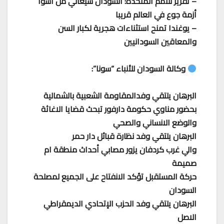
– تقرير للأمم المتحدة: السودان سيعاني من أسوأ
أزمة جوع في العالم قريبا
– يوغندا تمنح استثناءات هجرية لكبار السن
والمعاقين السودانيين
وكالة السودان للأنباء “سونا”:
البرهان يلتقي وفدالمقاومة الشعبية بالشمالية
بحضور مناوي حكومة دارفور تبحث قضايا الاغاثة
والوضع الانساني والصحي
البرهان يلتقي وفد نظارة قبائل دار حمر
والي غرب كردفان يزور مصابي أحداث منطقة ام
صميمة
حركة المستقبل تؤكد الانفتاح على الجميع لمصلحة
السودان
البرهان يلتقي وفد الحزب الإتحادي الديمقراطي
الاصل