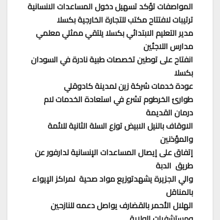
المواصفات تؤكد تسهيل دخول المساعدات الانسانية
ترتيبات لافتتاح مكتب للتجارة الخارجية بكسلا
مدير التعليم الابتدائي بكسلا يلتقي ممثلي معلمي
مدارس اللاجئين
انفتاح على توطين تخصصات طبية نادرة في السودان
بكسلا
عودة خدمات شركة زين لمدينة كادوقلي
طوارئ الخرطوم تشرع في استعادة الخدمات لام
درمان القديمة
الاوقاف بالنيل الابيض توزع السلة الثانية للائمة
والمؤذنين
إتفاق على إيصال المساعدات الإنسانية لدارفور عن
طريق الدبة
والي الجزيرة يشهدتوزيع مواد صحية لمراكز الإيواء
بالمناقل
الهلال الأحمر بالقضارف يواصل دعمه للنازحين
ومستشفيات الولاية