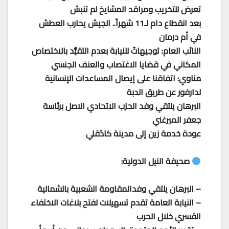
تعرض للتخريب ومراقد المشايخ لم تنبش
بعد انقطاع دام لـ11 شهراً.. الجيش يحارب العطش
في أم درمان
النائب العام: توجيهاتٌ للنيابة بعدم التقيُّد بالاختصاص
المكاني في قضايا الاغتصاب والعنف الجنسي
مناوي: اتفاقنا على إيصال المساعدات الإنسانية
لدارفور عن طريق الدبة
البرهان يلتقي وفد الحزب الاتحادي الاصل برئاسة
جعفر الميرغني
عودة خدمة زين إلى مدينة كادُقلي
صحيفة النيل الدولية:
– البرهان يلتقي وفدالمقاومة الشعبية بالشمالية
– النيابة العامة تقدم تسهيلات لفتح بلاغات الاختفاء
القسري خلال الحرب