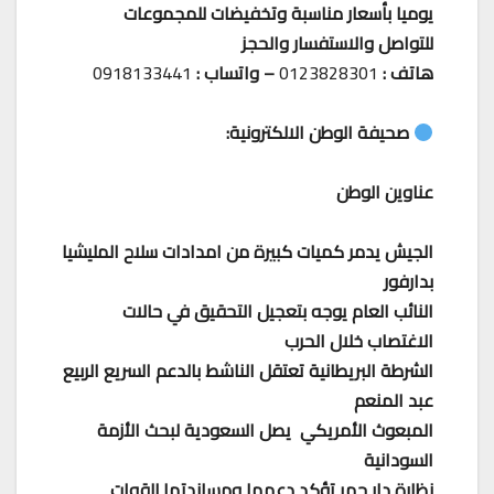
يوميا بأسعار مناسبة وتخفيضات للمجموعات
للتواصل والاستفسار والحجز
هاتف :
0123828301
– واتساب :
0918133441
صحيفة الوطن الالكترونية:
عناوين الوطن
الجيش يدمر كميات كبيرة من امدادات سلاح المليشيا
بدارفور
النائب العام يوجه بتعجيل التحقيق في حالات
الاغتصاب خلال الحرب
الشرطة البريطانية تعتقل الناشط بالدعم السريع الربيع
عبد المنعم
المبعوث الأمريكي يصل السعودية لبحث الأزمة
السودانية
نظارة دار حمر تؤكد دعمها ومساندتها للقوات