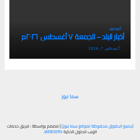
أخبار البلد
أخبار البلد – الجمعة ٧ أغسطس ٢٠٢٦م
أغسطس 7, 2026
سما نيوز
[جميع الحقوق محفوظة لموقع سما نيوز]
|
مصمم بواسطة : فريق خدمات
الويب للحلول الذكية
WEBSERV
.