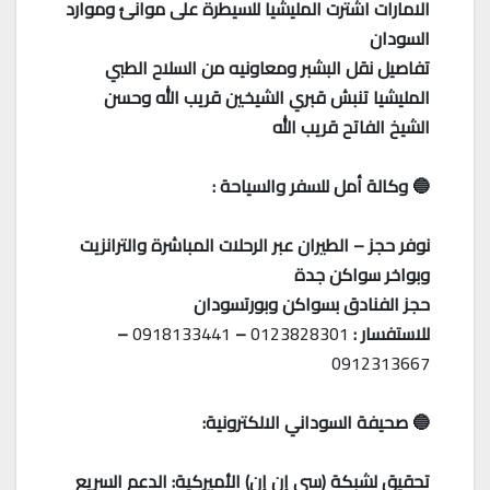
الامارات اشترت المليشيا للسيطرة على موانئ وموارد
السودان
تفاصيل نقل البشبر ومعاونيه من السلاح الطبي
المليشيا تنبش قبري الشيخين قريب الله وحسن
الشيخ الفاتح قريب الله
🔵 وكالة أمل للسفر والسياحة :
نوفر حجز – الطيران عبر الرحلات المباشرة والترانزيت
وبواخر سواكن جدة
حجز الفنادق بسواكن وبورتسودان
للاستفسار :
0123828301
–
0918133441
–
0912313667
🔵 صحيفة السوداني الالكترونية:
تحقيق لشبكة (سي إن إن) الأميركية: الدعم السريع