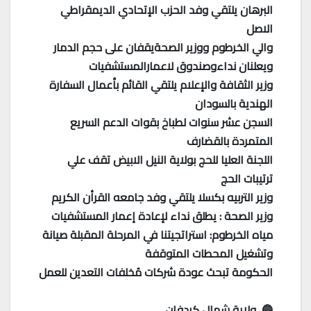
البرهان يلتقي وفد الحزب الإتحادي الديمقراطي
الاصل
والي الخرطوم ووزير الصحةيقفان على حجم الدمار
ويعلنان نداءوصندوق لاعمارالمستشفيات
وزير الثقافة والإعلام يلتقي القائم بأعمال السفارة
الهندية بالسودان
السجن عشر سنوات لطباخ بقوات الدعم السريع
المتمردة بالقضارف
اللجنة العليا للحج بولاية النيل الابيض تقف علي
ترتيبات الحج
وزير التربيه بكسلا يلتقي وفد جامعه القرأن الكريم
وزير الصحة : يطلق نداء لإعادة إعمار المستشفيات
مياه الخرطوم: استراتجيتنا في المرحلة المقبلة صيانة
وتشغيل المحطات المتوقفة
الحكومة تبحث عودة شركات مُخلفات التعدين للعمل
🔵 ولاية شمال كردفان