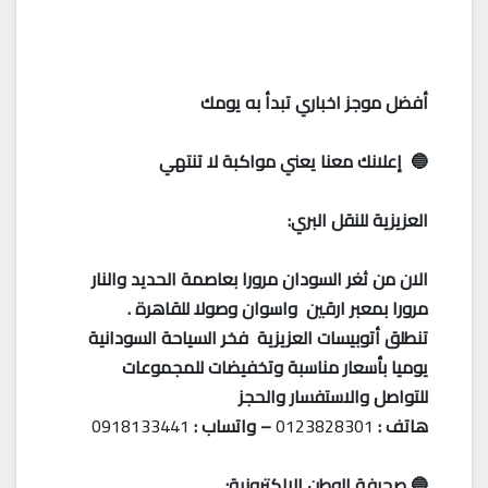
أفضل موجز اخباري تبدأ به يومك
🔵 إعلانك معنا يعني مواكبة لا تنتهي
العزيزية للنقل البري:
الان من ثغر السودان مرورا بعاصمة الحديد والنار
مرورا بمعبر ارقين واسوان وصولا للقاهرة .
تنطلق أتوبيسات العزيزية فخر السياحة السودانية
يوميا بأسعار مناسبة وتخفيضات للمجموعات
للتواصل والاستفسار والحجز
هاتف :
0123828301
– واتساب :
0918133441
🔵 صحيفة الوطن الالكترونية: