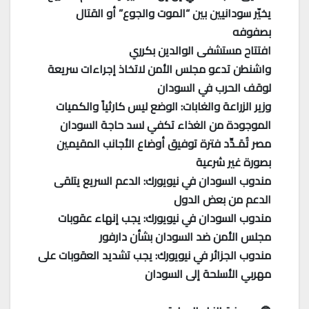
يخيّر سودانيين بين “الموت والجوع” أو القتال
بصفوفه
افتتاح مستشفى الوالدين بكرري
واشنطن تدعو مجلس الأمن لاتخاذ إجراءات سريعة
لوقف الحرب في السودان
وزير الزراعة والغابات: الوضع ليس كارثياً والكميات
الموجودة من الغذاء تكفي لسد حاجة السودان
مصر تُمَـدِّد فترة توفيق أوضاع الأجانب المقيمين
بصورة غير شرعية
مندوب السودان في نيويورك: الدعم السريع يتلقى
الدعم من بعض الدول
مندوب السودان في نيويورك: يجب إنهاء عقوبات
مجلس الأمن ضد السودان بشأن دارفور
مندوب الجزائر في نيويورك: يجب تشديد العقوبات على
مهربي الأسلحة إلى السودان