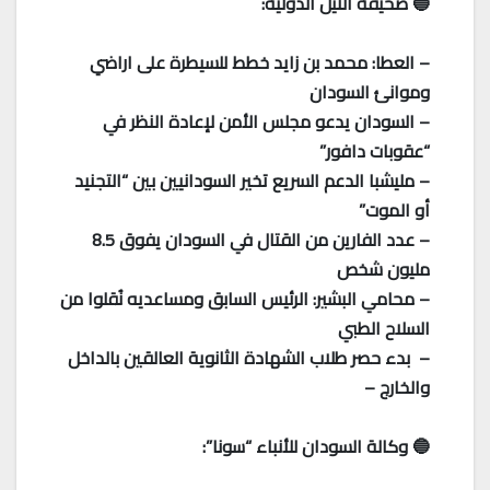
🔵 صحيفة النيل الدولية:
– العطا: محمد بن زايد خطط للسيطرة على اراضي
وموانئ السودان
– السودان يدعو مجلس الأمن لإعادة النظر في
“عقوبات دافور”
– مليشبا الدعم السريع تخير السودانيين بين “التجنيد
أو الموت”
– عدد الفارين من القتال في السودان يفوق 8.5
مليون شخص
– محامي البشير: الرئيس السابق ومساعديه نُقلوا من
السلاح الطبي
– بدء حصر طلاب الشهادة الثانوية العالقين بالداخل
والخارج –
🔵 وكالة السودان للأنباء “سونا”: