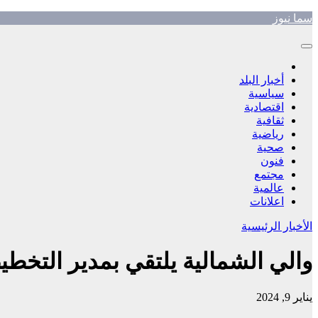
Skip
سما نيوز
to
content
أخبار البلد
سياسية
اقتصادية
ثقافية
رياضية
صحية
فنون
مجتمع
عالمية
اعلانات
الأخبار الرئيسية
والي الشمالية يلتقي بمدير التخطي
يناير 9, 2024