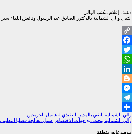
دنقلا : إعلام مكتب الوالي
التقي والي الشمالية بالدكتور الصادق عبد الرسول وناقش اللقاء سير ال
Copy
Facebook
Link
Twitter
WhatsApp
LinkedIn
Blogger
Messenger
Telegram
تصفّح
والي الشمالية يلتقي بالمدير التنفيذي لتشغيل الخريجين
Share
والي الشمالية يبحث مع جهات الاختصاص سبل معالجة قضايا التعليم بال
المقالات
موضوعات متعلقة