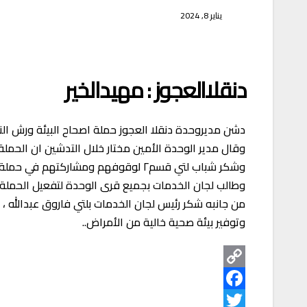
يناير 8, 2024
دنقلاالعجوز : مهيدالخير
دشن مديروحدة دنقلا العجوز حملة اصحاح البيئة ورش الناموس لمكافحة نواقل الأمراض ب
وقال مدير الوحدة الأمين مختار خلال التدشين ان الحملة
وشكر شباب لتي قسم٢ لوقوفهم ومشاركتهم في حملة اصحاح البيئة ، للقضاء على نواقل الأمراض، لتوفير بيئة صحية .
وطالب لجان الخدمات بجميع قرى الوحدة لتفعيل الحملة ب
من جانبه شكر رئيس لجان الخدمات بلتي فاروق عبدالله ،
وتوفير بيئة صحية خالية من الأمراض..
C
o
F