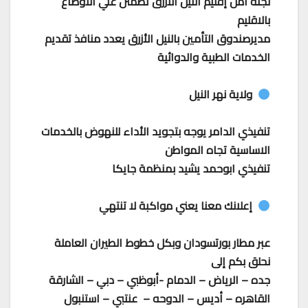
لجنة أمن إقليم النيل الازرق تطمئن علي الأوضاع
بالاقليم
مديرصندوق التأمين بالنيل الأزرق يعدد منافذ تقديم
الخدمات الطبية والدوائية
ولاية نهر النيل
تنفيذي الدامر يوجه بتجويد الأداء للنهوض بالخدمات
الاساسية تجاه المواطن
تنفيذي ابوحمد يشيد بمنظمة جايكا
إعلانك معنا يعني مواكبة لا تنتهي
عبر مطار بورتسودان وبكل خطوط الطيران العاملة
نحلق بكم إلى
جده – الرياض – الدمام -أبوظبي – دبي – الشارقة
القاهره – أديس – الدوحه – عنتبي – استنبول