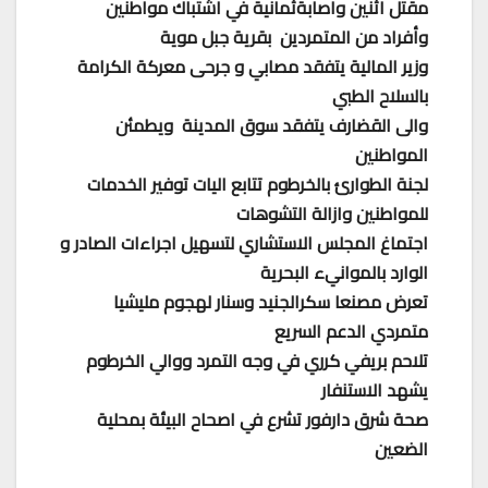
مقتل اثنين واصابةثمانية في اشتباك مواطنين
وأفراد من المتمردين بقرية جبل موية
وزير المالية يتفقد مصابي و جرحى معركة الكرامة
بالسلاح الطبي
والى القضارف يتفقد سوق المدينة ويطمئن
المواطنين
لجنة الطوارئ بالخرطوم تتابع اليات توفير الخدمات
للمواطنين وازالة التشوهات
اجتماغ المجلس الاستشاري لتسهيل اجراءات الصادر و
الوارد بالموانيء البحرية
تعرض مصنعا سكرالجنيد وسنار لهجوم مليشيا
متمردي الدعم السريع
تلاحم بريفي كرري في وجه التمرد ووالي الخرطوم
يشهد الاستنفار
صحة شرق دارفور تشرع في اصحاح البيئة بمحلية
الضعين