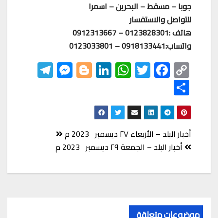
جوبا – مسقط – البحرين – اسمرا
للتواصل والاستفسار
هاتف :0123828301 – 0912313667
واتساب:0918133441 – 0123033801
Te
M
Bl
Li
W
T
F
C
le
es
o
nk
h
wi
ac
o
S
gr
se
gg
ed
at
tt
eb
p
h
a
n
er
In
s
er
o
y
ar
m
ge
A
o
Li
e
تصفّح
أخبار البلد – الأربعاء ٢٧ ديسمبر 2023 م
r
p
k
nk
المقالات
أخبار البلد – الجمعة ٢٩ ديسمبر 2023 م
p
موضوعات متعلقة