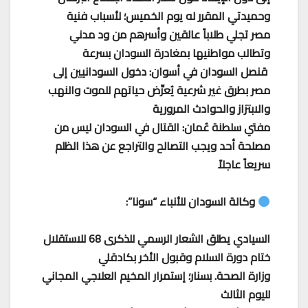
وحميدتي المقرر له يوم الخميس؛ لأسباب فنية
مصر تجلي طلاباً عالقين وأسرهم من ود مدني
وتطالب مواطنيها بمغادرة السودان بسرعة
قنصل السودان في أسوان: دخول السودانيين إلى
مصر بطرق غير شرعية يُعرِّض حياتهم للموت والنهب
والابتزاز والحوادث المرورية
مفتي سلطنة عُمان: القتال في السودان ليس من
مصلحة أحد ويجب التصالح والتراجع عن هذا الظلم
سريعاً عاجلاً
وكالة السودان للأنباء “سونا”:
السيادي يطلق الشعار الرسمي للذكرى 68 للاستقلال
ختام دورة السلام وقبول الأخر بكادقلي
وزارة الصحة. بسنار؛ إستمرار المخيم العلاجي المجاني
لليوم الثالث