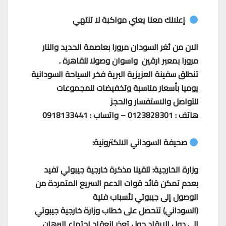
إعلانك معنا يعني مواكبة لا تنتهي
الان من ثغر السودان مرورا بعاصمة الحديد والنار
مرورا بمعبر ارقين واسوان وصولا للقاهرة .
تنطلق سفينة العزيزية البرية فخر السياحة السودانية
يوميا بأسعار مناسبة وتخفيضات للمجموعات
للتواصل والاستفسار والحجز
هاتف : 0123828301 – واتساب : 0918133441
صحيفة السوداني الالكترونية:
وزارة الخارجية: تلقينا مذكرة خارجية جيبوتي تفيد
بعدم تمكن قائد قوات الدعم السريع المتمردة من
الوصول إلى جيبوتي لأسباب فنية
‏(السوداني) تتحصل على خطاب وزارة خارجية جيبوتي
إلى دول الإيقاد حول تعذر انعقاد اجتماع البرهان