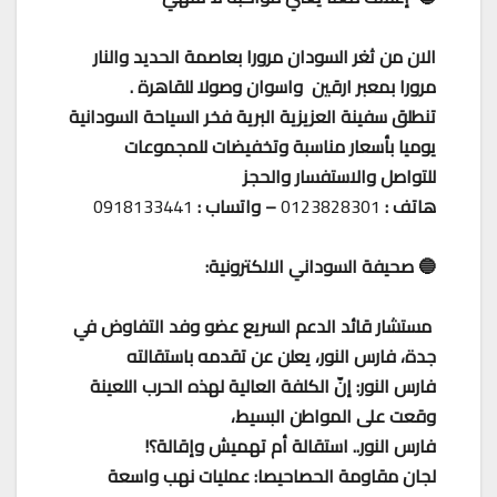
الان من ثغر السودان مرورا بعاصمة الحديد والنار
مرورا بمعبر ارقين واسوان وصولا للقاهرة .
تنطلق سفينة العزيزية البرية فخر السياحة السودانية
يوميا بأسعار مناسبة وتخفيضات للمجموعات
للتواصل والاستفسار والحجز
هاتف :
0123828301
– واتساب :
0918133441
🔵 صحيفة السوداني الالكترونية:
مستشار قائد الدعم السريع عضو وفد التفاوض في
جدة، فارس النور، يعلن عن تقدمه باستقالته
فارس النور: إنّ الكلفة العالية لهذه الحرب اللعينة
وقعت على المواطن البسيط،
فارس النور.. استقالة أم تهميش وإقالة؟!
لجان مقاومة الحصاحيصا: عمليات نهب واسعة