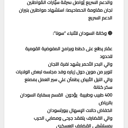
والدعم السريع يُواصل سرقة سيّارات المُواطنين
لجان مقاومة الحصاحيصا: استشهاد مواطنين بنيران
الدعم السريع
🔵 وكالة السودان للأنباء “سونا”:
عقار يطلع على خطط وبرامج المفوضية القومية
للحدود
والي البحر الأحمر يشهد نفرة اللجان
تنوير من موين حول زياره وفد مجلسه لبعض الولايات
والي النيل الأبيض يطمئن علي سير العمل بمصنع
سكر كنانة
400 طبيب وطبيبة يؤدون القسم بسفارة السودان
بالرياض
انخفاض حالات الإسهال ببورتسودان
والي القضارف يتفقد جرحى ومصابي الحرب
بمستشفى القضارف العسكري