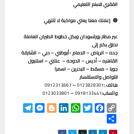
الفقري للسلم التعليمي
🔵 إعلانك معنا يعني مواكبة لا تنتهي
عبر مطار بورتسودان وبكل خطوط الطيران العاملة
نحلق بكم إلى
جده – الرياض – الدمام -أبوظبي – دبي – الشارقة
القاهره – أديس – الدوحه – عنتبي – استنبول
جوبا – مسقط – البحرين – اسمرا
للتواصل والاستفسار
هاتف :
0123828301
–
0912313667
واتساب:
0918133441
–
0123033801
Te
M
Bl
Li
W
T
F
C
le
es
o
nk
h
wi
ac
o
S
gr
se
gg
ed
at
tt
eb
p
h