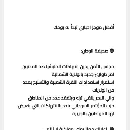
أفضل موجز اخباري تبدأ به يومك
🔵 صحيفة الوطن:
مجلس الأمن يدين انتهاكات المليشيا ضد المدنيين
امر طوارئ جديد بالولاية الشمالية
استمرار استعدادات النفرة الشعبية والتسليح بعدد
من الولايات
والي البحر يلتقي ترك ويتفقد عدد من المناطق
حزب المؤتمر السوداني يندد بالانتهاكات التي يتعرض
لها المواطنين بالجزيرة
🔵 إعلانك معنا يعني مواكبة لا تنتهي