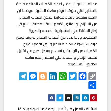
مخالفات الاوزان وفي اعداد الكميات المباعه خاصة
بالمخابز الآلي مؤكدا توفر سلعة الدقيق موضحا ان
اللجنه ستقوم باتخاذ ضوابط تمكن اصحاب المخابز
من الالتزام بها والتي تضعها آلية المحلية للسلع في
إطار الحفاظ علي استمرارية الخدمه بالصورة
المطلوبه ودعا عدد من أصحاب المخابز ضرورة توفير
عربة الكبسولة الخاصة بالغاز والتي تقوم بتوزيع
الكميات من الولاية و تساهم بشكل كبير في تقليل
تكلفة الإنتاج والحفاظ علي استقرار سعر سلعة
الدقيق المستورده
Te
M
Bl
Li
W
T
F
C
le
es
o
nk
h
wi
ac
o
S
gr
se
gg
ed
at
tt
eb
p
h
a
n
er
In
s
er
o
y
ar
m
ge
A
o
Li
e
تصفّح
استئناف العمل في تأهيل ارصفة ميناء،وادي حلفا