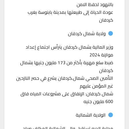
بالنهود لحفظ الامن
عودة الحياة إلى طبيعتها بمدينة بابنوسة بغرب
كردفان
ولاية شمال كردفان
وزير المالية بشمال كردفان يترأس اجتماع إعداد
موازنة 2024
ضبط سلع مهربة بأكثر من 173 مليون جنيها بشمال
كردفان
التأمين الصحي شمال.كردفان يشرع في حصر النازحين
غير المؤمن عليهم
شمال كردفان: الإنفاق على مشروعات المياه فاق
600 مليون جنيه
الولاية الشمالية
محلية الدبه تستقبل والي الشمالية المكلف صباح