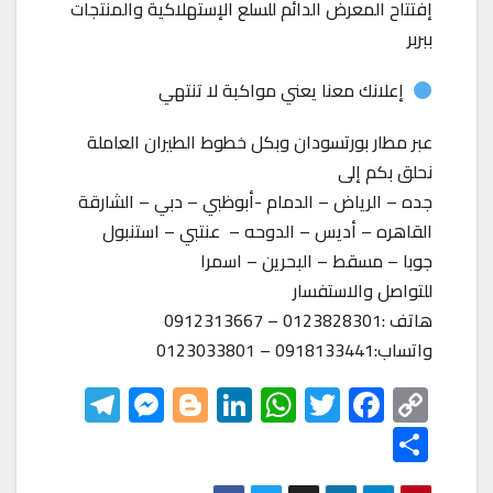
إفتتاح المعرض الدائم للسلع الإستهلاكية والمنتجات
ببربر
إعلانك معنا يعني مواكبة لا تنتهي
عبر مطار بورتسودان وبكل خطوط الطيران العاملة
نحلق بكم إلى
جده – الرياض – الدمام -أبوظبي – دبي – الشارقة
القاهره – أديس – الدوحه – عنتبي – استنبول
جوبا – مسقط – البحرين – اسمرا
للتواصل والاستفسار
هاتف :0123828301 – 0912313667
واتساب:0918133441 – 0123033801
Te
M
Bl
Li
W
T
F
C
le
es
o
nk
h
wi
ac
o
S
gr
se
gg
ed
at
tt
eb
p
h