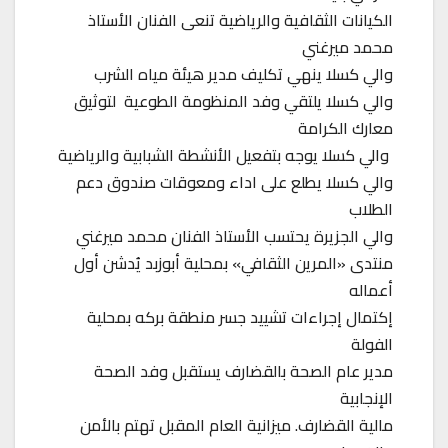
الكيانات الثقافية والرياضية تنعى الفنان الأستاذ
محمد ميرغني
والي كسلا ينهي تكليف مدير هيئة مياه الشرب
والي كسلا يلتقي وفد المنظومة الطوعية لتوثيق
معارك الكرامة
والي كسلا يوجه بتفعيل الأنشطة الشبابية والرياضية
والي كسلا يطلع على اداء ومعوقات صندوق دعم
الطلاب
والي الجزيرة يحتسب الأستاذ الفنان محمد ميرغني
منتدى «المرين الثقافي» بمحلية أبوزبد يُدشن أول
أعماله
إكتمال إجراءات تشييد جسر منطقة بركه بمحلية
الفولة
مدير عام الصحة بالقضارف يستقبل وفد الصحة
الإنجابية
مالية القضارف. ميزانية العام المقبل تهتم بالأمن