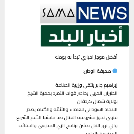
أفضل موجز اخباري تبدأ به يومك
صحيفة الوطن:
إبراهيم جابر يلتقي وزيرة الصناعة
الطيران الحربي يحاصر قوات التمرد بحمرة الشيخ
بولاية شمال كردفان
الاتحاد السوداني للعلماء والأئمّة والدُّعاة يصدر
فتوى تجوز مشروعية القتال ضد مليشيا الدَّعم السَّريع
والي نهر النيل يدشن برنامج الزي المدرسي والحقائب
المدرسية بالدامر