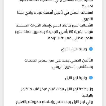
امس !!
استىناف العمل في تأهيل أرصفة ميناء وادي حلفا
النهري
الشمالية تسير قافلة لدعم وإسناد القوات المسلحة
شباب القرية (5) بأمري الجديدة ينظمون حملة للتبرع
بالدم لمصابي معركة الكرامه.
ولاية النيل الأزرق
التأمين الصحي يقف على سير تقديم الخدمات
بمستشفى (السريو) الريفي
ولاية نهر النيل
وزير صحة نهر النيل يبحث قيام مركز قلب متكامل
بالولاية
والي نهر النيل يجدد دعم وإهتمام حكومته بالتعليم