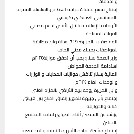
والخدمات
إفتتاح قسم عمليات جراحة العظام والسلسلة الفقرية
بالمستشفى العسكري بكوستي
الأوقاف الإسلامية بالنيل الأبيض تدعم مصابي
القوات المسلحة
المواصفات بالجزيرة: 719 رسالة وارد مطابقة
للمواصفات بميناء مدني الجاف
وزير الصحة بسنار: يجب أن تحقق موازنة٢٠٢٤م
استدامة الخدمة للمواطن
المالية بسنار تناقش موازنات المحليات و الوزارات
والوحدات العام ٢٠٢٤م
والي الجزيرة يوجه ببيع الأراضي بالمزاد العلني
إجتماع بأبي جبيهة لتطوير إتفاق الصلح بين قبيلتي
كنانة والحوازمة
ورشة عن التحصين أثناء الطوارئ لقادة المجتمع
بالجبلين
إجتماع مشترك لقادة الأجهزة الامنية والمجتمعية