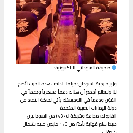
صحيفة السوداني الالكترونية:
وزير خارجية السودان: حينما اندلعت هذه الحرب اتّضح
لنا وللعالم أجمع أن هناك دعماً عسكرياً ودعماً في
المُؤن ودعماً في اللوجيستك يأتي لحركة التمرد من
دولة الإمارات العربية المتحدة
الفاو: نذر مجاعة وشيكة لـ(37%) من السودانيين
ضبط سلع مُهرّبة بأكثر من 173 مليون جنيه بشمال
كردفان