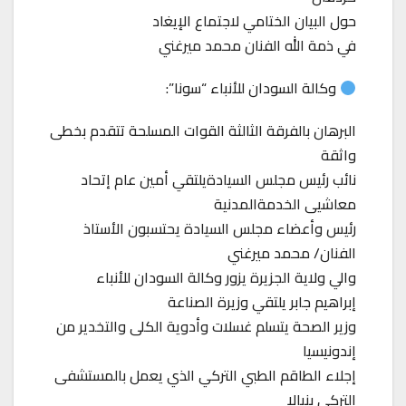
حول البيان الختامي لاجتماع الإيغاد
في ذمة الله الفنان محمد ميرغني
وكالة السودان للأنباء “سونا”:
البرهان بالفرقة الثالثة القوات المسلحة تتقدم بخطى
واثقة
نائب رئيس مجلس السيادةيلتقي أمين عام إتحاد
معاشيى الخدمةالمدنية
رئيس وأعضاء مجلس السيادة يحتسبون الأستاذ
الفنان/ محمد ميرغني
والي ولاية الجزيرة يزور وكالة السودان للأنباء
إبراهيم جابر يلتقي وزيرة الصناعة
وزير الصحة يتسلم غسلات وأدوية الكلى والتخدير من
إندونيسيا
إجلاء الطاقم الطبي التركي الذي يعمل بالمستشفى
التركي بنيالا