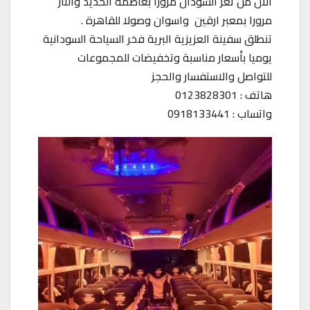
الان من ثغر السودان مرورا بعاصمة الحديد والنار
مرورا بمعبر ارقين واسوان وصولا للقاهرة .
تنطلق سفينة العزيزية البرية فخر السياحة السودانية
يوميا بأسعار مناسبة وتخفيضات للمجموعات
للتواصل والاستفسار والحجز
هاتف : 0123828301
واتساب : 0918133441