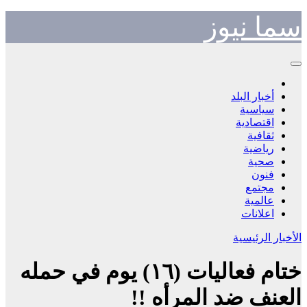
Skip
سما نيوز
to
content
أخبار البلد
سياسية
اقتصادية
ثقافية
رياضية
صحية
فنون
مجتمع
عالمية
اعلانات
الأخبار الرئيسية
ختام فعاليات (١٦) يوم في حمله
العنف ضد المرأه !!