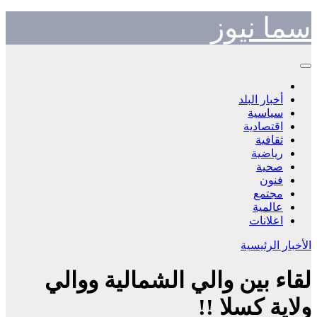
Skip
سما نيوز
to
content
أخبار البلد
سياسية
اقتصادية
ثقافية
رياضية
صحية
فنون
مجتمع
عالمية
اعلانات
الأخبار الرئيسية
لقاء بين والي الشمالية ووالي
ولاية كسلا !!