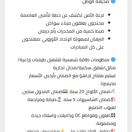
صحيفة الوطن:
لجنة الأمن تكشف عن خطة لتأمين العاصمة
محتجون يغلقون ميناء سواكن
ضبط كمية من المخدرات بأم درمان
البرهان لمبعوثة الإتحاد الأوروبي :منفتحون
على كل المبادرات
منظومات طاقة شمسية لتشغيل طرمبات زراعية/
منازل/شقق سكنية/محال تجارية
تسليم مفتاح (جاهز) مع الضمان بأرخص الأسعار
مايميزنا:
ضمان الألواح 20 سنة.
ضمان المحول سنتين.
ضمان الشاسيهات 5 سنه.
صيانة ومراجعة
لعيوب التصنيع.
طبلون وقواطع DC وكابيلات واسلاك جيدة
ومضمونة.
حوامل الواح واحد ملي.
مهندسون مدربون