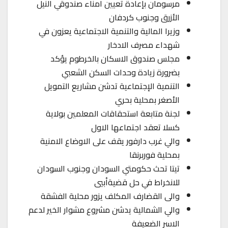
مرسومان بإعادة تعيين امناء صندوقي النيل
الأزرق وجنوب كردفان
وزيرا المالية والتنمية الاجتماعية يعزون في
شهداء مصرف الادخار
مجلس صندوق الاسكان بالخرطوم يؤكد
بضرورة زيادة وحدات السكن الشعبي
التنمية الإجتماعية تدشن مشاريع التمويل
الأصغر بمحلية بحري
لجنة متابعة استحقاقات المعلمين بولاية
كسلا تعقد اجتماعها الاول
والي غرب دارفور يقف على الاوضاع الامنية
بمحلية فوربرنقا
تيتا تحث حكومتي السودان وجنوب السودان
للانخراط في حل قضيةأبيي
والى القضارف المكلف يزور محلية الفشقة
والي الشمالية يدشن مشروع مشوار الخير لدعم
الاسر الضعيفة