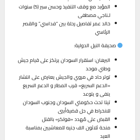
المؤبد مع وقف التنفيذ وحسن سير (5) سنوات
لـناجي مصطفى
خالد عمر تفاصيل رحلة بين “فداسي” والقصر
الرئاسي
صحيفة النيل الدولية:
البرهان: استقرار السودان يرتكز على قيام جيش
وطني موحد
توتر حاد في مروي والجيش يعترض على انتشار
«الدعم السريع» قرب المطار و الدعم السريع
ينفى و يتوعد
تيتا تحث حكومتي السودان وجنوب السودان
للانخراط في حل قضيةأبيي
القبض على مُهدد «فولكر» بالقتل
منحة ثلاثون الف جنيه للمعاشيين بمناسبة
العيد