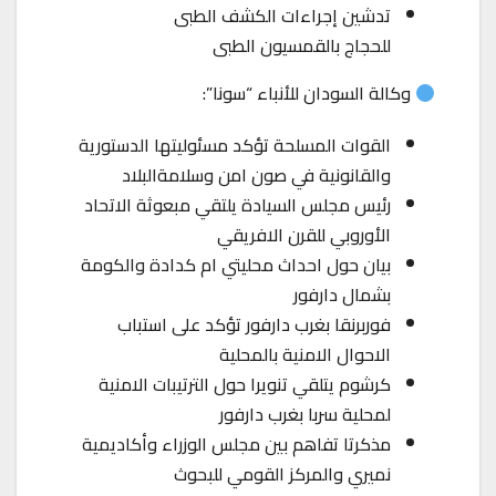
تدشين إجراءات الكشف الطبى
للحجاج بالقمسيون الطبى
وكالة السودان للأنباء “سونا”:
القوات المسلحة تؤكد مسئوليتها الدستورية
والقانونية في صون امن وسلامةالبلاد
رئيس مجلس السيادة يلتقي مبعوثة الاتحاد
الأوروبي للقرن الافريقي
بيان حول احداث محليتي ام كدادة والكومة
بشمال دارفور
فوربرنقا بغرب دارفور تؤكد على استباب
الاحوال الامنية بالمحلية
كرشوم يتلقي تنويرا حول الترتيبات الامنية
لمحلية سربا بغرب دارفور
مذكرتا تفاهم بين مجلس الوزراء وأكاديمية
نميري والمركز القومي للبحوث