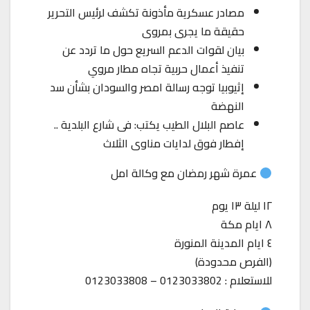
مصادر عسكرية مأذونة تكشف لرئيس التحرير
حقيقة ما يجرى بمروى
بيان لقوات الدعم السريع حول ما تردد عن
تنفيذ أعمال حربية تجاه مطار مروي
إثيوبيا توجه رسالة امصر والسودان بشأن سد
النهضة
عاصم البلال الطيب يكتب: فى شارع البلدية ..
إفطار فوق لدايات مناوى الثلاث
عمرة شهر رمضان مع وكالة امل
١٢ ليلة ١٣ يوم
٨ ايام مكة
٤ ايام المدينة المنورة
(الفرص محدودة)
للاستعلام : 0123033802 – 0123033808