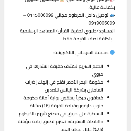
بكفاءة عالية.
توصيل داخل الخرطوم مجاني 0115006099 –
0919006099
المساجد/خلاوي تحفيظ القرآن/المعاهد الإسلامية
_بتكلفة نصف القيمة فقط
صحيفة السوداني الالكترونية:
الدعم السريع تكشف حقيقة انتشارها في
مروي
حكومة البحر الأحمر تفلح في إنهاء إضراب
العاملين بشركة اليانس للتعدين
مُعاقون حركياً يغلقون بوابة أمانة حكومة
جنوب دارفور وقيادة الفرقة (16) مشاة
السيطرة على حريق في مصنع شهير بالخرطوم
«الباصات السفرية» تعتزم تطبيق زيادة مؤقتة
(25%) خلال عطلة العيد