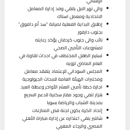
الإنساني
والي نهر النيل يلتقي وفد إدارة المعامل
الاتحادية ومعمل استاك
إطلاق البداية الفعلية لصيانة “سد أم دافوق”
بجنوب دارفور
نائب والى جنوب كردفان يؤكد رعايته
لمشروعات التأمين الصحي
تسليم الطفل المختطف في احداث لقاوة في
العام الماضي لزويه
المجلس السوداني للإعتماد يتفقد معامل
ومختبرات الهيئة العامة للابحاث الجيولوجية
اجازة خطة تأمين العشر الأواخر وعطلة العيد
هزار تنفي وجود مقار سكنية للدعم السريع
بمدينة الشباب والرياضة بسوبا
إتحاد الكرة يكون لجنة فض المنازعات
شانتير ينفي اعتذاره عن إدارة مباراة الأهلي
المصري والرجاء المغربي