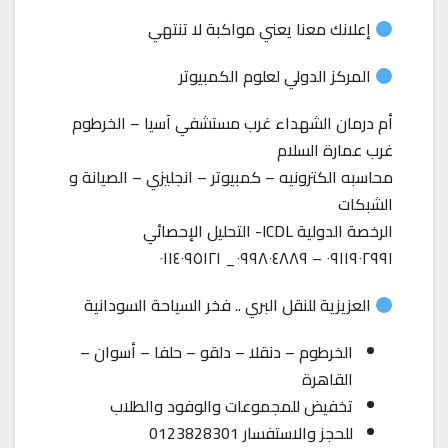
إعلانك معنا يعني مواكبة لا تنتهي
المركز الدولي لعلوم الكمبيوتر
أم درمان الشهداء غرب مستشفي آسيا – الخرطوم
غرب عمارة السلام
محاسبه الكترونيه – كمبيوتر – انجليزي – الصيانة و
الشبكات
الرخصة الدولية ICDL- التحليل الإحصائي
٠٩١١٩٠٢٩٩١ – ٠٩٩٨٠٤٨٨٩_ ٠١١٤٠٩٥١٢١
العزيزية للنقل البري .. فخر السياحة السودانية
الخرطوم – دنقلا – دلقو – حلفا – أسوان –
القاهرة
تخفيض للمجموعات والوفود والطلاب
للحجز والاستفسار 0123828301