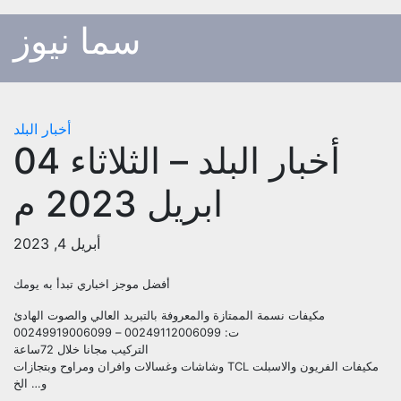
p
سما نيوز
o
t
أخبار البلد
أخبار البلد – الثلاثاء 04
ابريل 2023 م
أبريل 4, 2023
أفضل موجز اخباري تبدأ به يومك
مكيفات نسمة الممتازة والمعروفة بالتبريد العالي والصوت الهادئ
ت: 00249112006099 – 00249919006099
التركيب مجانا خلال 72ساعة
مكيفات الفريون والاسبلت TCL وشاشات وغسالات وافران ومراوح وبتجازات
و… الخ