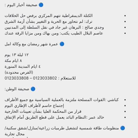
🔵 صحيفة أخبار اليوم :
الكتلة الديمقراطية تتهم المركزي برفض حل الخلافات
ترك: لم نتحاور مع الحرية و التغيير بشأن أزمة الشرق
وجدي صالح : البرهان غير جاد في نقل السلطة إلى المدنيين
عاصم البلال الطيب يكتب: ومن بهاك ومن مزايا الرقة عندك
🔵 عمرة شهر رمضان مع وكالة امل
١٢ ليلة ١٣ يوم
٨ ايام مكة
٤ ايام المدينة المنورة
(الفرص محدودة)
للاستعلام : 0123033802 – 0123033808
🔵 صحيفة الوطن:
كباشي :القوات المسلحة ملتزمة بالعملية السياسية مع جميع الأطراف
إجتماع حاسم لأطراف الإطاري اليوم
قرار من المحكمة العليا بشأن تعيينات الخارجية
خالد عمر :النظام البائد يعمل على قطع الطريق أمام الإتفاق
🔵 منظومات طاقة شمسية لتشغيل طرمبات زراعية/منازل/شقق سكنية/
محال تجارية