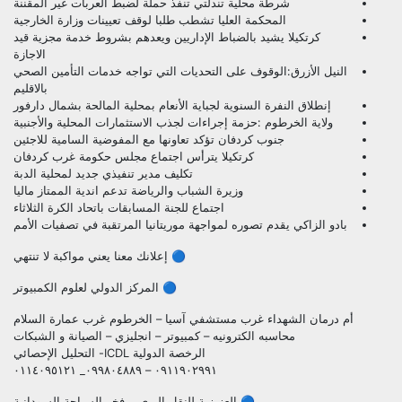
شرطة محلية تندلتي تنفذ حملة لضبط العربات غير المقننة
المحكمة العليا تشطب طلبا لوقف تعيينات وزارة الخارجية
كرتكيلا يشيد بالضباط الإداريين ويعدهم بشروط خدمة مجزية قيد
الاجازة
النيل الأزرق:الوقوف على التحديات التي تواجه خدمات التأمين الصحي
بالاقليم
إنطلاق النفرة السنوية لجباية الأنعام بمحلية المالحة بشمال دارفور
ولاية الخرطوم :حزمة إجراءات لجذب الاستثمارات المحلية والأجنبية
جنوب كردفان تؤكد تعاونها مع المفوضية السامية للاجئين
كرتكيلا يترأس اجتماع مجلس حكومة غرب كردفان
تكليف مدير تنفيذي جديد لمحلية الدبة
وزيرة الشباب والرياضة تدعم اندية الممتاز ماليا
اجتماع للجنة المسابقات باتحاد الكرة الثلاثاء
بادو الزاكي يقدم تصوره لمواجهة موريتانيا المرتقبة في تصفيات الأمم
🔵 إعلانك معنا يعني مواكبة لا تنتهي
🔵 المركز الدولي لعلوم الكمبيوتر
أم درمان الشهداء غرب مستشفي آسيا – الخرطوم غرب عمارة السلام
محاسبه الكترونيه – كمبيوتر – انجليزي – الصيانة و الشبكات
الرخصة الدولية ICDL- التحليل الإحصائي
٠٩١١٩٠٢٩٩١ – ٠٩٩٨٠٤٨٨٩_ ٠١١٤٠٩٥١٢١
🔵 العزيزية للنقل البري .. فخر السياحة السودانية