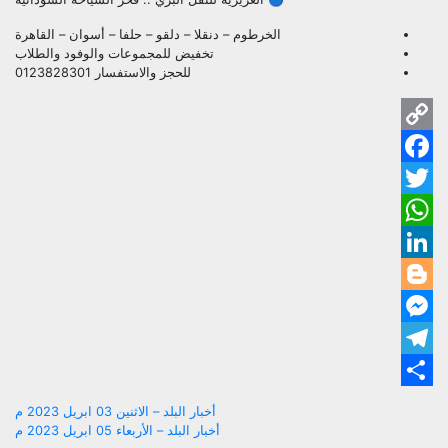
الخرطوم – دنقلا – دلقو – حلفا – أسوان – القاهرة
تخفيض للمجموعات والوفود والطلاب
للحجز والاستفسار 0123828301
py
ok
ink
ter
pp
dIn
ger
ger
ram
are
تصفّح
أخبار البلد – الاثنين 03 ابريل 2023 م
أخبار البلد – الأربعاء 05 ابريل 2023 م