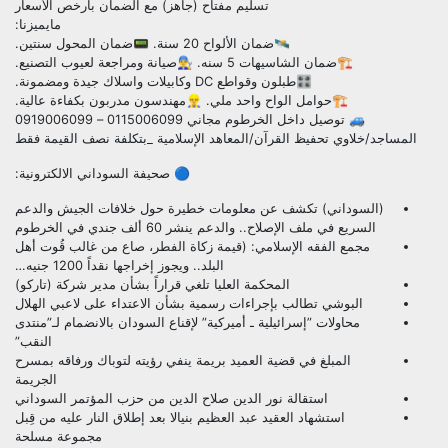
تسليم مفتاح (جاهز) مع الضمان بأرخص الأسعار
مايميزنا:
🛰️ضمان الألواح 20 سنة. 📟ضمان المحول سنتين.
🏗️ضمان الشاسيهات 5 سنه. 👨‍🔧صيانة ومراجعة لعيوب التصنيع.
🎛️طبلون وقواطع DC وكابيلات واسلاك جيدة ومضمونة.
🏗️حوامل الواح واحد ملي. 👷‍♂️مهندسون مدربون بكفاءة عالية.
🚙 توصيل داخل الخرطوم مجاني 0115006099 – 0919006099
المساجد/خلاوي تحفيظ القرآن/المعاهد الإسلامية _بتكلفة نصف القيمة فقط
🔵 صحيفة السوداني الالكترونية:
(السوداني) تكشف عن معلومات خطيرة حول خلافات الجيش والدعم
السريع في ملف الإصلاح.. والدعم ينشر 60 ألف جندي في الخرطوم
مجمع الفقه الإسلامي: (قيمة زكاة الفطر، صاع من غالب قُوت أهل
البلد.. ويجوز إخراجها نقداً 1200 جنيه…
المحكمة العليا تلغي قراراً بشأن مدير شركة (تاركو)
البوشي تطالب بإجراءات رسمية بشأن الاعتداء على لاعبي الهلال
محاولات ”إسرائيلية ـ أميركية” لإقناع السودان بالانضمام لـ”منتدى
النقب”
المبلغ في قضية العميد بريمة ينفي رؤيته لتوباك ورفاقه بمسرح
الجريمة
استقالة نور الدين صلاح الدين من حزب المؤتمر السوداني
استشهاد العقيد عبد العظيم بنيالا بعد إطلاق النار عليه من قِبل
مجموعة مسلحة