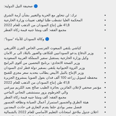
🔵 صحيفة النيل الدولية:
ترك: لن نتحاور مع الحرية والتغيير بشأن أزمة الشرق
المحكمة العليا تشطب طلبا لوقف تعيينات وزارة الخارجية
41,8 طن إنتاج السودان من الذهب للعام 2022
مجمع الفقه: ألف ومئتا جنيه قيمة زكاة الفطر
🔵 وكالة السودان للأنباء “سونا”:
كباشي يلتقي المبعوث الفرنسي الخاص القرن الأفريقي
وزير الدفاع يدعو السودانيين للتكاتف والعبور بالبلاد الى بر الامان
وكيل وزارة الخارجية يستقبل سفير المملكة العربية السعودية
وزير الصحة الاتحادي: برنامج التحصين من أقوى البرامج
وزير الثروة الحيوانية يلتقى بسفير دولة قطر لدى السودان
وزير الإنتاج بالنيل الأبيض يطالب بتحديد سعر مجزي للقمح
محفظه لتمويل زراعه 100 ألف فدان بفول الصويا بمشروع الجزيرة
41,8 طن إنتاج السودان من الذهب للعام 2022
مؤتمر صحفي لإعلان الفائزين بجائزة الطيب صالح بعبد الكريم ميرغني
والي الخرطوم يزور مستشفى التجاني الماحي
مجمع الفقه: ألف ومئتا جنيه قيمة زكاة الفطر
هيئة الطرق والجسور:استمرار أعمال الصيانة ونظافه الجسور
قنصل مصر بوادي حلفا يقدم التعازي في حادث المعدنين
اعلان جدول ملاحق امتحانات التعليم الأساسي للعام 2022 بالشمالية