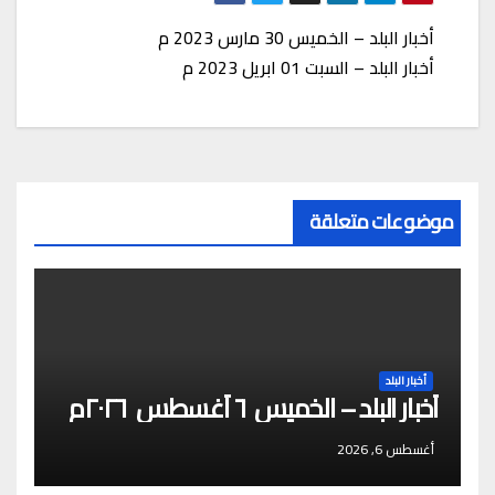
تصفّح
g
p
d
s
h
l
أخبار البلد – الخميس 30 مارس 2023 م
p
e
e
e
a
I
المقالات
أخبار البلد – السبت 01 ابريل 2023 م
g
n
n
r
r
g
e
r
e
a
m
r
موضوعات متعلقة
أخبار البلد
أخبار البلد – الخميس ٦ أغسطس ٢٠٢٦م
أغسطس 6, 2026