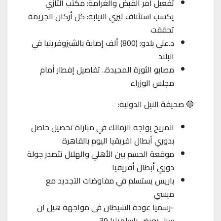
تفعيل أمر القبض والغرامة: مكتب التازي
يكسب استئناف تيري النيابة: كل أركان الجريمة
تحققت
د.علي بلدو: (800) ألف إصابة بالشيزوفرينيا في
البلاد
مصابو الثورة المجيدة.. تفاصيل إفطار أمام
مجلس الوزراء
🔵 صحيفة النيل الدولية:
المريخ يواجه الزمالك في مباراة تحصيل حاصل
بدوري أبطال افريقيا اليوم بالقاهرة
موقعة الحسم بين الأهلي والهلال تتصدر جولة
دوري أبطال أفريقيا
باريس يستسلم في مفاوضات التجديد مع
ميسي
-رسميا عودة الشيطان فى مواجهة هيل ان
سيل بعرض راسلمينيا 39