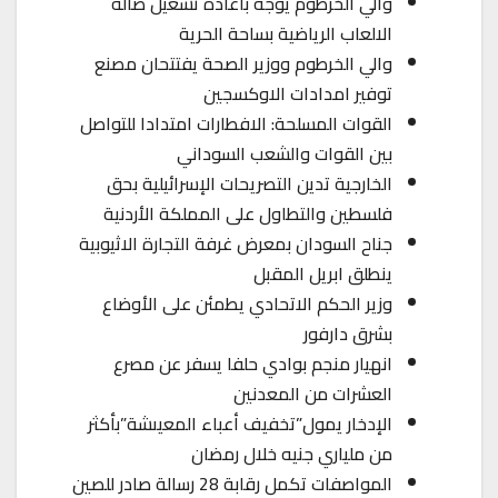
والي الخرطوم يوجه باعادة تشغيل صالة
الالعاب الرياضية بساحة الحرية
والي الخرطوم ووزير الصحة يفتتحان مصنع
توفير امدادات الاوكسجين
القوات المسلحة: الافطارات امتدادا للتواصل
بين القوات والشعب السوداني
الخارجية تدين التصريحات الإسرائيلية بحق
فلسطين والتطاول على المملكة الأردنية
جناح السودان بمعرض غرفة التجارة الاثيوبية
ينطلق ابريل المقبل
وزير الحكم الاتحادي يطمئن على الأوضاع
بشرق دارفور
انهيار منجم بوادي حلفا يسفر عن مصرع
العشرات من المعدنين
الإدخار يمول”تخفيف أعباء المعيىشة”بأكثر
من ملياري جنيه خلال رمضان
المواصفات تكمل رقابة 28 رسالة صادر للصين