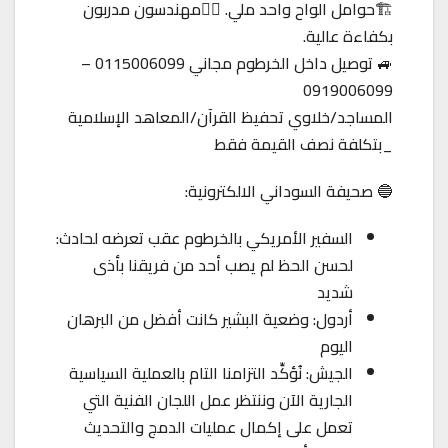
🏗️حوامل الواح واحد ملي. 👷‍♂️مهندسون مدربون
بكفاءة عالية.
🚙 توصيل داخل الخرطوم مجاني 0115006099 –
0919006099
المساجد/خلاوي تحفيظ القرآن/المعاهد الإسلامية
_بتكلفة نصف القيمة فقط
🔵 صحيفة السوداني الالكترونية:
السفير الأمريكي بالخرطوم عقب تعرضه لحادث:
لحسن الحظ لم يصب أحد من فريقنا بأذى
شديد
أردول: وضعية البشير كانت أفضل من البرهان
اليوم
الجيش: نُؤكِّد التزامنا التام بالعملية السياسية
الجارية الآن وننتظر عمل اللجان الفنية التي
تعمل على إكمال عمليات الدمج والتحديث