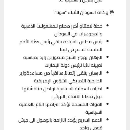
🔵 وكالة السودان للأنباء “سونا”:
خطة لافتتاح أكبر مصنع للمشغولات الذهبية
والمجوهرات في السودان
رئيس مجلس السيادة يلتقي رئيس بعثة الأمم
المتحدة للدعم في ليبيا
البرهان يهنئ الشيخ منصور بن زايد بمناسبة
تعيينه نائباً لرئيس دولة الإمارات
البرهان يتلقى إتصالاً هاتفياً من مساعدةوزير
الخارجية الأمريكي للشؤون الإفريقية
اطراف العملية السياسية تواصل مناقشاتها
حول قضايا الاتفاق النهائي
القوات المسلحة تؤكد التزامها التام بالعملية
السياسية
الدعم السريع يؤكد التزامه بالوصول الى جيش
قومي واحد