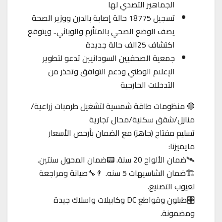
الجماهير التصدي لها
تسجيل 18775 حالة إصابة بالدرن ووزير الصحة
يصف الوضع الصحي بالمتأزم والوبائي.. ويتوقع
اكتشاف 25الف حالة جديدة
جمعية الصحفيين السودانيين تدعو لتطوير
الإعلام الوطني ودعم التوافق وتحذر من
التدخلات الخارجية
🔵 منظومات طاقة شمسية لتشغيل طرمبات زراعية/
منازل/شقق سكنية/محال تجارية
تسليم مفتاح (جاهز) مع الضمان بأرخص الأسعار
مايميزنا:
🛰️ضمان الألواح 20 سنة. 📟ضمان المحول سنتين.
🏗️ضمان الشاسيهات 5 سنه. 👨‍🔧صيانة ومراجعة
لعيوب التصنيع.
🎛️طبلون وقواطع DC وكابيلات واسلاك جيدة
ومضمونة.