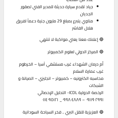
جياد تقدم سيارة حديثة للمدير الفني لصقور
الجديان
مناوي يتبرع بمبلغ 29 مليون جنية دعمآ لفريق
هلال الفاشر
🔵 إعلانك معنا يعني مواكبة لا تنتهي
🔵 المركز الدولي لعلوم الكمبيوتر
أم درمان الشهداء غرب مستشفي آسيا – الخرطوم
غرب عمارة السلام
محاسبه الكترونيه – كمبيوتر – انجليزي – الصيانة و
الشبكات
الرخصة الدولية ICDL- التحليل الإحصائي
٠٩١١٩٠٢٩٩١ – ٠٩٩٨٠٤٨٨٩_ ٠١١٤٠٩٥١٢١
🔵 العزيزية للنقل البري .. فخر السياحة السودانية