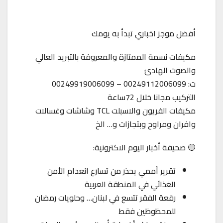
أفضل موجز اخباري تبدأ به يومك
مكيفات نسمة الممتازة والمعروفة بالتبريد العالي
والصوت الهادئ
ت: 00249112006099 – 00249919006099
التركيب مجانا خلال 72ساعة
مكيفات الفريون والاسبلت TCL وشاشات وغسالات
وافران ومراوح وبتجازات و… الخ
🔵 صحيفة أخبار اليوم الاكترونية:
تقرير أممي يحذر من تسارع انعدام الأمن
الغذائي في المنطقة العربية
رقعة الفقر تتسع في لبنان… وحلويات رمضان
للمحظوظين فقط