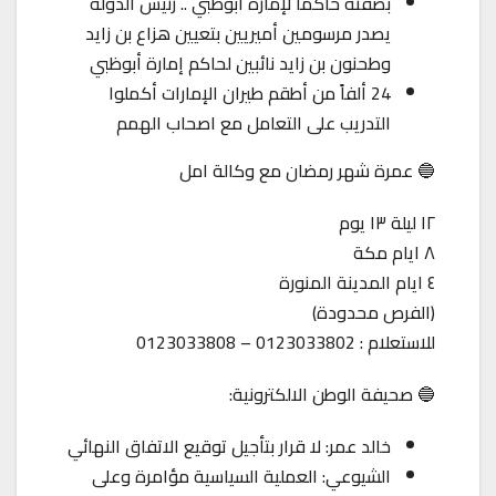
بصفته حاكماً لإمارة أبوظبي .. رئيس الدولة
يصدر مرسومين أميريين بتعيين هزاع بن زايد
وطحنون بن زايد نائبين لحاكم إمارة أبوظبي
24 ألفاً من أطقم طيران الإمارات أكملوا
التدريب على التعامل مع اصحاب الهمم
🔵 عمرة شهر رمضان مع وكالة امل
١٢ ليلة ١٣ يوم
٨ ايام مكة
٤ ايام المدينة المنورة
(الفرص محدودة)
للاستعلام : 0123033802 – 0123033808
🔵 صحيفة الوطن الالكترونية:
خالد عمر: لا قرار بتأجيل توقيع الاتفاق النهائي
الشيوعي: العملية السياسية مؤامرة وعلى