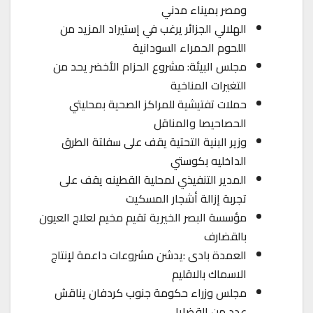
ومصر بميناء مدني
الهلالي الجزائر يرغب في إستيراد المزيد من
اللحوم الحمراء السودانية
مجلس البيئة: مشروع الحزام الأخضر يحد من
التغيرات المناخية
حملات تفتيشية للمراكز الصحية بمحليتي
الحصاحيصا والمناقل
وزير البنية التحتية يقف على سفلتة الطرق
الداخليه بكوستي
المدير التنفيذي لمحلية القطينه يقف على
تجربة إزالة أشجار المسكيت
مؤسسة البصر الخيرية تقيم مخيم لعلاج العيون
بالقضارف
العمدة بادى :يدشن مشروعات داعمة لإنتاج
الاسماك بالاقليم
مجلس وزراء حكومة جنوب كردفان يناقش
عدد من القضايا