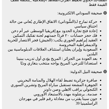
القيمة فقط
🔵 صحيفة السوداني الالكترونية:
حركة تمازج لـ(السُّوداني): الاتفاق الإطاري يُعاني من حالة
اختناق سياسي
إعادة فتح تجارة الحدود مع إفريقيا الوسطى عبر أم دخن
فك حجز حسابات ٢٠ فردًا جمدتهم لجنة تفكيك التمكين
العقيد إبراهيم الحوري يكتب: (الجيش) فجر الانتصار للحرية
والديمقراطية المحروسة
السعودية وإيران يعلنان استئناف العلاقات الدبلوماسية بين
البلدين
بعد العودة من الجزائر : المريخ يؤدي أول تدريب ببنينا
استعدادا للترجي: المريخ يواجه منتخب بنغازي وديًا
🔵 صحيفة النيل الدولية:
صافرة جزائرية تضبط لقاء الهلال والمنامة البحريني
الجوهرة المشعة تستقبل مباراة المريخ وتشرين السوري
الكنجولي يراقب الاهلي وصن داونز
صدمة.. برشلونة مهدد بالاستبعاد الأوروبي
جون سينا يقترب من معادلة رقم فلير في مهرجان
الراسلمينيا 39