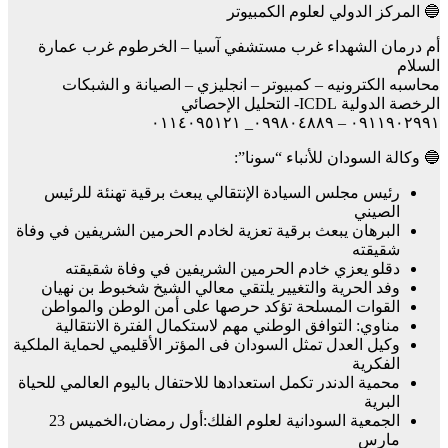
🔵 المركز الدولي لعلوم الكمبيوتر
أم درمان الشهداء غرب مستشفي آسيا – الخرطوم غرب عمارة
السلام
محاسبه الكترونيه – كمبيوتر – انجليزي – الصيانة و الشبكات
الرخصة الدولية ICDL- التحليل الإحصائي
٠٩١١٩٠٢٩٩١ – ٠٩٩٨٠٤٨٨٩_ ٠١١٤٠٩٥١٢١
🔵 وكالة السودان للأنباء “سونا”:
رئيس مجلس السيادة الإنتقالي يبعث برقية تهنئة للرئيس
الصيني
البرهان يبعث برقية تعزية لخادم الحرمين الشريفين في وفاة
شقيقته
دقلو يعزي خادم الحرمين الشريفين في وفاة شقيقته
وفد الحرية والتغيير يلتقي معالي الشيخ شخبوط بن نهيان
القوات المسلحة تؤكد حرصها على أمن الوطن والمواطن
مناوي: التوافق الوطني مهم لاستكمال الفترة الانتقالية
وكيل العدل تمثل السودان فى المؤتر الأقليمي لحماية الملكية
الفكرية
محمية الدندر تكمل استعدادها للاحتفال باليوم العالمي للحياة
البرية
الجمعية السودانية لعلوم الفلك:أول رمضان،الخميس 23
مارس