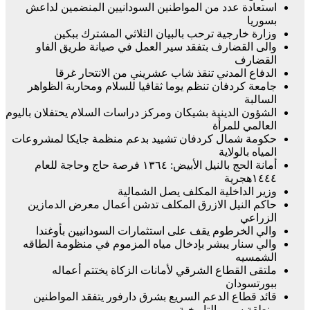
استعادة عدد من المواطنين السودانيين المنضمين لداعش
بسوريا
وزارة خارجية ترحب بالبيان الثلاثي المشترك ببكين
والى القضارف بتفقد سير العمل في صيانة طريق الفاو
القضارف
الدفاع المدني تنقذ شاب عشريني من الانتحار غرقا
جامعة كردفان تنظم يوما ثقافيا للسلام ومحاربة الظواهر
السالبة
الشؤون الدينية بشيكان ومركز دراسات السلام يحتفلان باليوم
العالمي للمرأة
حكومة شمال كردفان تشييد بدعم منظمة جايكا لمشروعات
المياه بالولاية
أمانة الحج بالنيل الأبيض: ١٣٦٤ فرصة حاج وحاجة للعام
١٤٤٤هجرية
وزير الداخلية المكلف يصل الشمالية
حاكم النيل الازرق المكلف تدشن أعمال معرض الدمازين
الزراعي
والي الخرطوم يقف على استثمارات السودانيين بأوغندا
والي سنار يبشر بإدخال مياه المزموم في منظومة الطاقه
الشمسيه
ملتقى القطاع الشرقي لأمانات الزكاة يختتم أعماله
ببورتسودان
قائد قطاع الدعم السريع بشرق دارفور يتفقد المواطنين
منطقة سيرو التاريخية