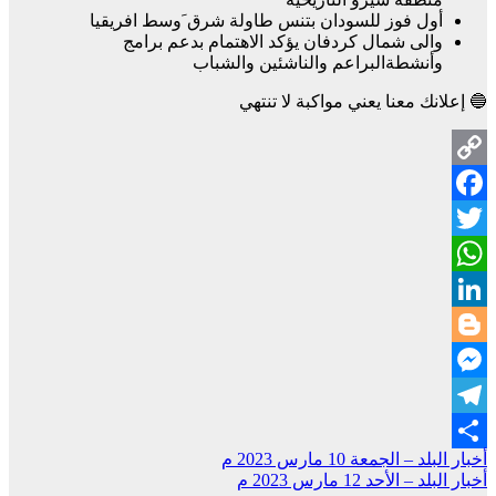
أول فوز للسودان بتنس طاولة شرق َوسط افريقيا
والى شمال كردفان يؤكد الاهتمام بدعم برامج
وأنشطةالبراعم والناشئين والشباب
🔵 إعلانك معنا يعني مواكبة لا تنتهي
Copy
Facebook
Link
Twitter
WhatsApp
LinkedIn
Blogger
Messenger
Telegram
تصفّح
أخبار البلد – الجمعة 10 مارس 2023 م
Share
أخبار البلد – الأحد 12 مارس 2023 م
المقالات