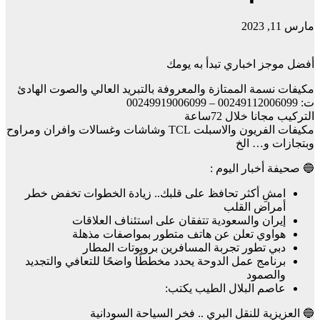
مارس 11, 2023
أفضل موجز اخباري تبدأ به يومك
مكيفات نسمة الممتازة والمعروفة بالتبريد العالي والصوت الهادئ
ت: 00249112006099 – 00249919006099
التركيب مجانا خلال 72ساعة
مكيفات الفريون والاسبلت TCL وشاشات وغسالات وافران ومراوح
وبتجازات و… الخ
🔵 صحيفة أخبار اليوم :
امشِ أكثر تحافظ على قلبك.. زيادة الخطوات تخفض خطر
أمراض القلب
إيران والسعودية تتفقان على استئناف العلاقات
هواوي تعلن عن هاتف متطور بمواصفات مذهلة
دبي تطور تجربة المسافرين بروبوتات المطار
برنامج عمل الدوحة يحدد مخططًا واضحًا للتعافي والتجديد
والصمود
عاصم البلال الطيب يكتب:
🔵 العزيزية للنقل البري .. فخر السياحة السودانية