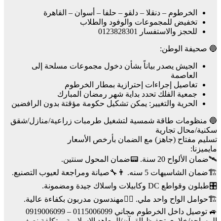
الخرطوم – دنقلا – دلقو – حلفا – أسوان – القاهرة
تخفيض للمجموعات والوفود والطلاب
للحجز والاستفسار 0123828301
🔵 صحيفة الوطن:
الجيش يصدر بياناً بشأن دخول مجموعات مسلحة إلى
العاصمة
تغاصيل إجراءات إحترازية بمطار الخرطوم
جمعية الفلك تحدد بداية شهر رمضان المبارك
الحرية والتغيير: يمكن تشكيل حكومة مؤقتة بدون الرافضين
🔵 منظومات طاقة شمسية لتشغيل طرمبات زراعية/منازل/شقق
سكنية/محال تجارية
تسليم مفتاح (جاهز) مع الضمان بأرخص الأسعار
مايميزنا:
🛰️ضمان الألواح 20 سنة. 📟ضمان المحول سنتين.
🏗️ضمان الشاسيهات 5 سنه. 👨‍🔧صيانة ومراجعة لعيوب التصنيع.
🎛️طبلون وقواطع DC وكابيلات واسلاك جيدة ومضمونة.
🏗️حوامل الواح واحد ملي. 👷‍♂️مهندسون مدربون بكفاءة عالية.
🚙 توصيل داخل الخرطوم مجاني 0115006099 – 0919006099
المساجد/خلاوي تحفيظ القرآن/المعاهد الإسلامية _بتكلفة نصف