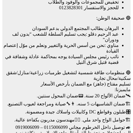
تخفيض للمجموعات والوفود والطلاب
للحجز والاستفسار 0123828301
🔵 صحيفة الوطن:
البرهان يطالب المجتمع الدولي بدعم السودان
عبد الرحيم دقلو :يجب تسليم السلطة للشعب “بدون لف
ودوران”
مناوي :نحن من أسس الحرية والتغيير ونعلم من موّل إعتصام
القيادة
نائب رئيس مجلس السيادة يوجه بمحاكمة عادلة وشفافة في
قضية قتيل شرق النيل
🔵 منظومات طاقة شمسية لتشغيل طرمبات زراعية/منازل/شقق
سكنية/محال تجارية
تسليم مفتاح (جاهز) مع الضمان بأرخص الأسعار
مايميزنا:
🛰️ضمان الألواح 20 سنة. 📟ضمان المحول سنتين.
🏗️ضمان الشاسيهات 5 سنه. 👨‍🔧صيانة ومراجعة لعيوب التصنيع.
🎛️طبلون وقواطع DC وكابيلات واسلاك جيدة ومضمونة.
🏗️حوامل الواح واحد ملي. 👷‍♂️مهندسون مدربون بكفاءة عالية.
🚙 توصيل داخل الخرطوم مجاني 0115006099 – 0919006099
المساجد/خلاوي تحفيظ القرآن/المعاهد الإسلامية _بتكلفة نصف