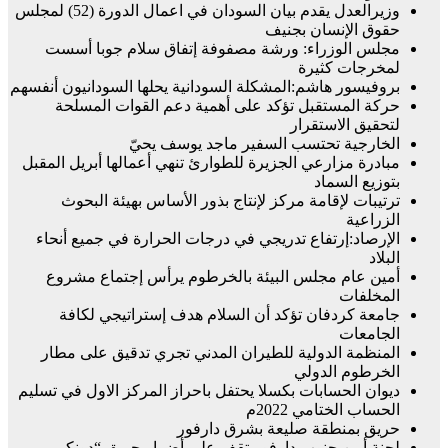
وزيرالعدل يقدم بيان السودان في اعمال الدورة (52) لمجلس
حقوق الإنسان بجنيف
مجلس الوزراء: ورشة مصفوفة إتفاق سلام جوبا أسست
لمخرجات كثيرة
بروفيسور هاشم:المشكلة السودانية يحلها السودانيون أنفسهم
حركة المستقبل تؤكد على أهمية دعم القوات المسلحة
لتحقيق الاستقرار
الخارجية تحتسب السفير ماجد يوسف يحيّ
مبادرة مزارعي الجزيرة للطوارئ تنهي أعمالها أبريل المقبل
بتوزيع السماد
ترتيبات لإقامة مركز لإنتاج بذور الأساس بهيئة البحوث
الزراعية
الإرصاد:إرتفاع تدريجي في درجات الحرارة في جميع أنحاء
البلاد
أمين عام مجلس البيئة بالخرطوم يرأس إجتماع مشروع
المخلفات
جامعة كردفان تؤكد أن السلام هدف إستراتيجي لكافة
الجامعات
المنظمة الدولية للطيران المدني تجري تدقيق على مطار
الخرطوم الدولي
ديوان الحسابات بكسلا يحتفل باحراز المركز الاول في تسليم
الحساب الختامي 2022م
حريق بمنطقة صليعة بشرق دارفور
لجنة أمن جنوب دارفور تقف على أضرار حريق “دونكي