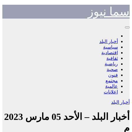
Skip
سما نيوز
to
content
أخبار البلد
سياسية
اقتصادية
ثقافية
رياضية
صحية
فنون
مجتمع
عالمية
اعلانات
أخبار البلد
أخبار البلد – الأحد 05 مارس 2023
م