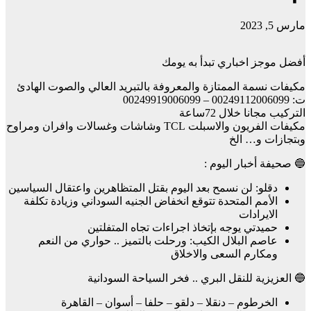
مارس 5, 2023
أفضل موجز اخباري تبدأ به يومك
مكيفات نسمة الممتازة والمعروفة بالتبريد العالي والصوت الهادئ
ت: 00249112006099 – 00249919006099
التركيب مجانا خلال 72ساعة
مكيفات الفريون والاسبلت TCL وشاشات وغسالات وافران ومراوح
وبتجازات و… الخ
🔵 صحيفة أخبار اليوم :
دقلو: لن نسمح بعد اليوم بقتل المتظاهرين واعتقال السياسين
الأمم المتحدة تتوقع انخفاض الجنيه السوداني وزيادة تكلفة
الايرادات
حميدتي يوجه بإتخاذ اجراءات تجاه المتفلتين
عاصم البلال الكيب: ورحلت بالتميز .. حواري من النعم
ومكارم السعى والاخلاق
🔵 العزيزية للنقل البري .. فخر السياحة السودانية
الخرطوم – دنقلا – دلقو – حلفا – أسوان – القاهرة