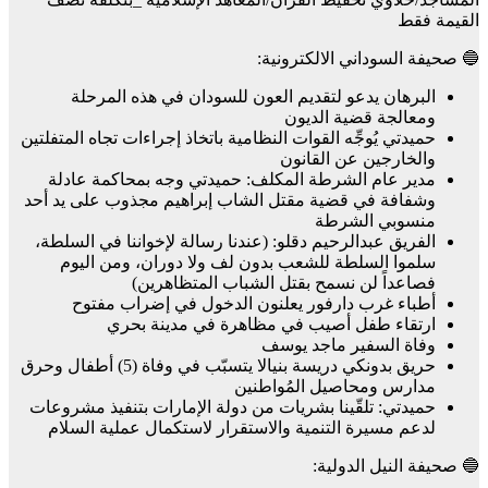
القيمة فقط
🔵 صحيفة السوداني الالكترونية:
البرهان يدعو لتقديم العون للسودان في هذه المرحلة
ومعالجة قضية الديون
حميدتي يُوجِّه القوات النظامية باتخاذ إجراءات تجاه المتفلتين
والخارجين عن القانون
مدير عام الشرطة المكلف: حميدتي وجه بمحاكمة عادلة
وشفافة في قضية مقتل الشاب إبراهيم مجذوب على يد أحد
منسوبي الشرطة
الفريق عبدالرحيم دقلو: (عندنا رسالة لإخواننا في السلطة،
سلموا السلطة للشعب بدون لف ولا دوران، ومن اليوم
فصاعداً لن نسمح بقتل الشباب المتظاهرين)
أطباء غرب دارفور يعلنون الدخول في إضراب مفتوح
ارتقاء طفل أصيب في مظاهرة في مدينة بحري
وفاة السفير ماجد يوسف
حريق بدونكي دريسة بنيالا يتسبّب في وفاة (5) أطفال وحرق
مدارس ومحاصيل المُواطنين
حميدتي: تلقّينا بشريات من دولة الإمارات بتنفيذ مشروعات
لدعم مسيرة التنمية والاستقرار لاستكمال عملية السلام
🔵 صحيفة النيل الدولية: