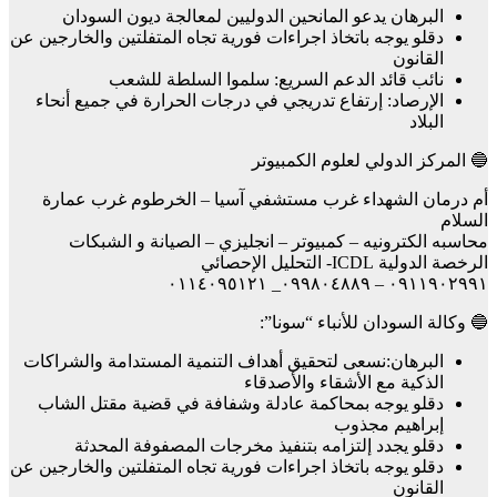
البرهان يدعو المانحين الدوليين لمعالجة ديون السودان
دقلو يوجه باتخاذ اجراءات فورية تجاه المتفلتين والخارجين عن
القانون
نائب قائد الدعم السريع: سلموا السلطة للشعب
الإرصاد: إرتفاع تدريجي في درجات الحرارة في جميع أنحاء
البلاد
🔵 المركز الدولي لعلوم الكمبيوتر
أم درمان الشهداء غرب مستشفي آسيا – الخرطوم غرب عمارة
السلام
محاسبه الكترونيه – كمبيوتر – انجليزي – الصيانة و الشبكات
الرخصة الدولية ICDL- التحليل الإحصائي
٠٩١١٩٠٢٩٩١ – ٠٩٩٨٠٤٨٨٩_ ٠١١٤٠٩٥١٢١
🔵 وكالة السودان للأنباء “سونا”:
البرهان:نسعى لتحقيق أهداف التنمية المستدامة والشراكات
الذكية مع الأشقاء والأصدقاء
دقلو يوجه بمحاكمة عادلة وشفافة في قضية مقتل الشاب
إبراهيم مجذوب
دقلو يجدد إلتزامه بتنفيذ مخرجات المصفوفة المحدثة
دقلو يوجه باتخاذ اجراءات فورية تجاه المتفلتين والخارجين عن
القانون