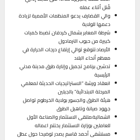
قُتل أثناء عمله
والي القضارف يدعو المنظمات الأممية لزيادة
دعمها للولاية
شرطة المعابر بشمال كردفان تضبط كميات
كبيرة من حبوب الترمادول
الأرصاد:تتوقع توالي إرتفاع درجات الحرارة في
معظم أنحاء البلاد
تدشين برنامج تجميل وإنارة طرق مدينة مدني
الرئيسية
انعقاد ورشة “الاستراتيجيات الحديثة لمعلمي
المرحلة الابتدائية” بالجبلين
هيئة الطرق والجسور بولاية الخرطوم تواصل
جهود صيانة وتاهيل الطرق
الشمالية:ملتقى الاستثمار والصناعة الأول
للعاملين بوزارة الاستثمار يختتم اعماله
مستشفى أحمد قاسم يصدر توضيحا حول عطل