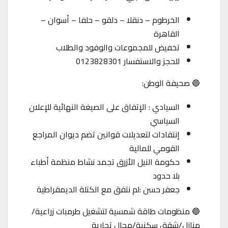
الخرطوم – دنقلا – دلقو – حلفا – أسوان –
القاهرة
تخفيض للمجموعات والوفود والطلاب
للحجز والاستفسار 0123828301
🔵 صحيفة الوطن:
السيادي : الإتفاق على الصيغة النهائية للإعلان
السياسي
إنتقادات لتعديلات قوانين تضم ديوان المراجع
القومي للمالية
حكومة النيل الأزرق تجمد نشاط منظمة أطباء
بلا حدود
جعفر حسن :لم نتفق مع الكتلة الديمقراطية
🔵 منظومات طاقة شمسية لتشغيل طرمبات زراعية/
منازل/شقق سكنية/محال تجارية