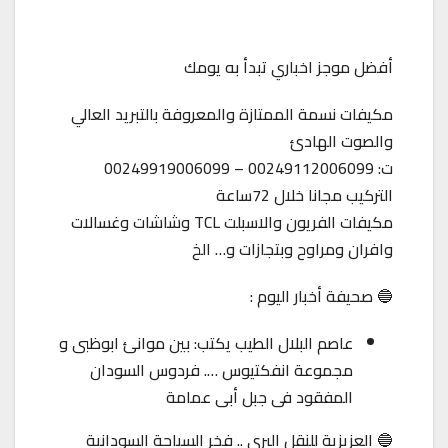
أفضل موجز اخباري تبدأ به يومك
مكيفات نسمة الممتازة والمعروفة بالتبريد العالي
والصوت الهادئ
ت: 00249112006099 – 00249919006099
التركيب مجانا خلال 72ساعة
مكيفات الفريون والاسبلت TCL وشاشات وغسالات
وافران ومراوح وبتجازات و… الخ
🔵 صحيفة أخبار اليوم :
عاصم البلال الطيب يكتب: بين موانئ ابوظبى و
مجموعة انفكتيوس …. فردوس السودان
المفقود فى جبل أبى عمامة
🔵 العزيزية للنقل البري .. فخر السياحة السودانية