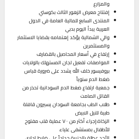
والمزارع
إفتتاح معرض الزهور الثالث بكوستي
المنتدى السابع للمالية العامة في الدول
العربية يبدأ اليوم بدبي
والي الشمالية يؤكد إهتمامه بقضايا الاستثمار
والمستثمرين
إرتفاع في أسعار المحاصيل بالقضارف
المواصفات تفعيل لجان المستهلك بالولايات
بروفيسور خلف الله يشدد على ضرورة قياس
ضغط الدم سنوياً
جمعية ارتفاع ضغط الدم السودانية تحذر من
القاتل الصامت
طلاب الطب بجامعة السودان يسيرون قافلة
طبية للنيل الابيض
الزكاة:إجراء أكثر من ٧٠٠ عملية قلب مفتوح
للأطفال بمستشفى علياء
الأحد عطلة بالجزيرة حداداً على ضابط إداري