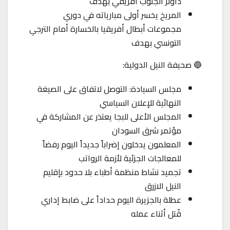
داونز الجنوب أفريقي بهدف
المريخ يخسر أولى مبارياته في دوري
مجموعات أبطال أفريقيا بالخسارة أمام الترجي
التونسي بهدف
🔵 صحيفة النيل الدولية:
مجلس السيادة: التوصل لاتفاق على الصيغة
النهائية للإعلان السياسي
المجلس الأعلى للبجا يعتذر عن المشاركة في
مؤتمر شرق السودان
المعلمون يدخلون إضراباً جديداً اليوم رفضاً
للمعالجات الجزئية لأزمة الرواتب
تجميد نشاط منظمة أطباء بلا حدود بإقليم
النيل الازرق
عطلة بالجزيرة اليوم حداداً على ضابط إداري
قُتل أثناء عمله