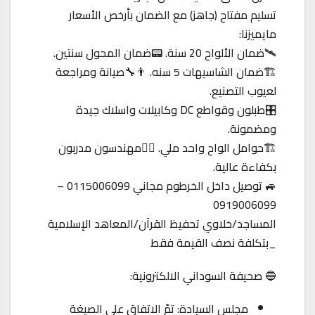
تسليم مفتاح (جاهز) مع الضمان بأرخص الأسعار
مايميزنا:
🛰️ضمان الألواح 20 سنة. 📟ضمان المحول سنتين.
🏗️ضمان الشاسيهات 5 سنه. 👨‍🔧صيانة ومراجعة
لعيوب التصنيع.
🎛️طبلون وقواطع DC وكابيلات واسلاك جيدة
ومضمونة.
🏗️حوامل الواح واحد ملي. 👷‍♂️مهندسون مدربون
بكفاءة عالية.
🚙 توصيل داخل الخرطوم مجاني 0115006099 –
0919006099
المساجد/خلاوي تحفيظ القرآن/المعاهد الإسلامية
_بتكلفة نصف القيمة فقط
🔵 صحيفة السوداني الالكترونية:
مجلس السيادة: تمّ الاتفاق على الصيغة