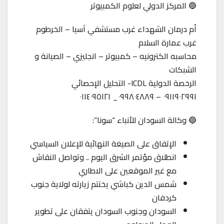
🔵 المركز الدولي لعلوم الكمبيوتر
أم درمان الشهداء غرب مستشفي آسيا – الخرطوم
غرب عمارة السلام
محاسبه الكترونيه – كمبيوتر – انجليزي – الصيانة و
الشبكات
الرخصة الدولية ICDL- التحليل الإحصائي
٠٩١١٩٠٢٩٩١ – ٠٩٩٨٠٤٨٨٩_ ٠١١٤٠٩٥١٢١
🔵 وكالة السودان للأنباء “سونا”:
الإتفاق على الصيغة النهائية للإعلان السياسي
انطلاق مؤتمر الشرق اليوم .. وتواصل النقاش
مع غير الموقعين على الاطاري
شمس الدين كباشي يختتم زيارته لولاية جنوب
كردفان
السودان وجنوب السودان يتفقان على تطوير