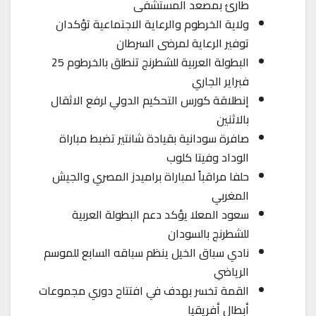
طارئ بمصعد المستشفى
ولاية الخرطوم والرعاية الاجتماعية تؤكدان
توفير الرعاية لمرضى السرطان
البطولة العربية للشطرنج تنطلق بالخرطوم 25
فبراير الجاري
إنطلاقة كورس التحكيم الدولي لرفع الاثقال
بالاثنين
صافرة سودانية بقيادة شانتير تضبط مباراة
الوداد وفيتا كلوب
حلفا مراقباً لمباراة براميدز المصري والجيش
المغربي
سعود المعلا يؤكد دعم البطولة العربية
للشطرنج بالسودان
نادي سباق الخيل ينظم سباقه السابع للموسم
الرياضي
القمة تخسر بهدف في افتتاح دوري مجموعات
أبطال أفريقيا