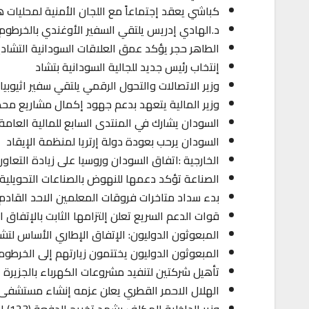
كباشي يعقد إجتماعاً مع اللجان الأمنية لمحليات ه
د.الهادي إدريس يلتقي السفير الأوغندي بالخرطوم
الطاهر حجر يؤكد عمق العلاقات السودانية التشادي
إنتخاب رئيس جديد للجالية السودانية بتشاد
وزير الاتصالات والتحول الرقمي يلتقي سفير اثيوبيا
وزير المالية يتعهد بدعم جهود إكمال مشاريع محطا
السودان يشارك في المنتدى السابع للمالية العامة
السودان يرحب بعودة دولة إرتريا لمنظمة الإيقاد
الخارجية :اتفاق السودان وروسيا على زيادة التعاون 
الصناعة تؤكد دعمها للنهوض بالصناعات التحويلية ال
بدء سداد متاخرات فروقات المعلمين الاحد القادم ب
قوات الدعم السريع تعلن إلتزامها الثابت بالإتفاق ا
المبعوثون الدوليون: الإتفاق الإطاري الأساس ل
المبعوثون الدوليون يختتمون زيارتهم إلى الخرطوم
تأهيل شركتين لتنفيد مشروعات الكهرباء بالجزيرة
الهلال الاحمر القطري يعلن عزمه إنشاء مستشفى 