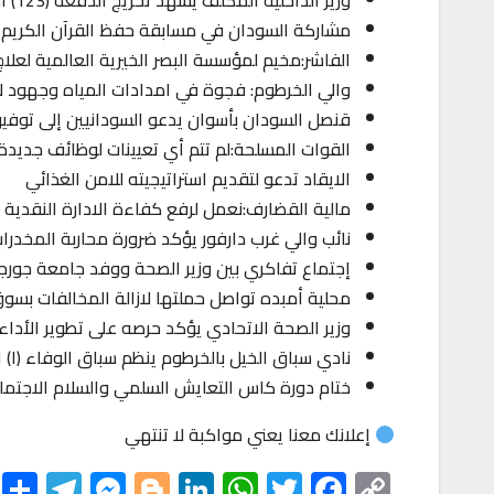
وزير الداخلية المكلف يشهد تخريج الدفعة (123) احتياطي مركزي
مشاركة السودان في مسابقة حفظ القرآن الكريم
الفاشر:مخيم لمؤسسة البصر الخيرية العالمية لعلاج (8) آلاف ش
والي الخرطوم: فجوة في امدادات المياه وجهود لاي
قنصل السودان بأسوان يدعو السودانيين إلى توف
القوات المسلحة:لم تتم أي تعيينات لوظائف جديدة 
الايقاد تدعو لتقديم استراتيجيته للامن الغذائي
مالية القضارف:نعمل لرفع كفاءة الادارة النقدية 
نائب والي غرب دارفور يؤكد ضرورة محاربة المخدرا
إجتماع تفاكري بين وزير الصحة ووفد جامعة جورجي
محلية أمبده تواصل حملتها لازالة المخالفات بسوق 
وزير الصحة الاتحادي يؤكد حرصه على تطوير الأداء
نادي سباق الخيل بالخرطوم ينظم سباق الوفاء (١) اليوم الجمعة
ختام دورة كاس التعايش السلمي والسلام الاجتماع
إعلانك معنا يعني مواكبة لا تنتهي
S
Te
M
Bl
Li
W
T
F
C