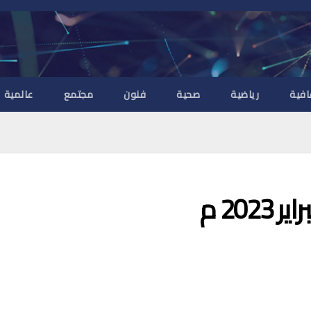
افية
رياضية
صحية
فنون
مجتمع
عالمية