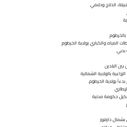
بيلة، الدلنج ودلامي
ة
 بالخرطوم
ت المياه والكباري بولاية الخرطوم
 بدبي
بين البلدين
زراعية بالولاية الشمالية
دءآ بولاية الخرطوم.
لإطاري
تشكيل حكومة مدنية
بشمال دارفور