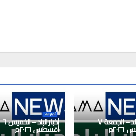
a
أخبار البلد
أخبار البلد – الجمعة ٧
أخبار البلد – الخميس ٦
٢٠٢م
أغسطس ٢٠٢٦م