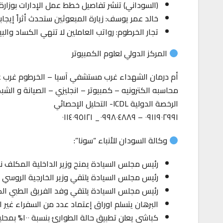
(السوداني) تنشر تفاصيل خطط عمل الإدارات بوزارة الداخ
خالد عمر يوسف: زيارة المبعوثين ستحدث أثراً إيجابي
تجار الخرطوم: رواتب العاملين لا تنهي الكساد والب
المركز الدولي لعلوم الكمبيوتر
أم درمان الشهداء غرب مستشفي آسيا – الخرطوم غرب ع
محاسبه الكترونيه – كمبيوتر – انجليزي – الصيانة و الشب
الرخصة الدولية ICDL- التحليل الإحصائي
٠٩١١٩٠٢٩٩١ – ٠٩٩٨٠٤٨٨٩_ ٠١١٤٠٩٥١٢١
وكالة السودان للأنباء “سونا”:
رئيس مجلس السيادة يمنح وزير الداخلية المكلف نج
رئيس مجلس السيادة يلتقي وزير الخارجية الروسي
رئيس مجلس السيادة يلتقي وفد الفريق الطبي الكن
البرهان يتسلم اوراق إعتماد عدد من السفراء غير 
كباشي يعلن تطبيق حالة الطوارئ بنسبة ١٠٠% بمحلية الدلنج الكبرى