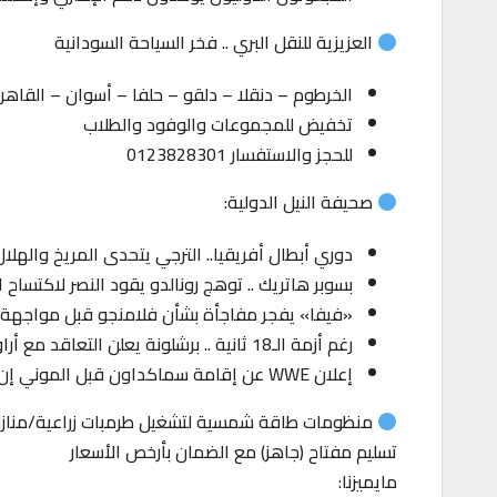
العزيزية للنقل البري .. فخر السياحة السودانية
الخرطوم – دنقلا – دلقو – حلفا – أسوان – القاهر
تخفيض للمجموعات والوفود والطلاب
للحجز والاستفسار 0123828301
صحيفة النيل الدولية:
دوري أبطال أفريقيا.. الترجي يتحدى المريخ والهلا
بسوبر هاتريك .. توهج رونالدو يقود النصر لاكتساح 
«فيفا» يفجر مفاجأة بشأن فلامنجو قبل مواجهة الأهلي: 3 بطا
رغم أزمة الـ18 ثانية .. برشلونة يعلن التعاقد مع أراوخو!
إعلان WWE عن إقامة سماكداون قبل الموني إن ذا بانك في لندن
منظومات طاقة شمسية لتشغيل طرمبات زراعية/مناز
تسليم مفتاح (جاهز) مع الضمان بأرخص الأسعار
مايميزنا: