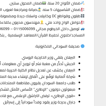
ضمان الألواح 20 سنة.
ضمان المحول سنتين.
ضمان الشاسيهات 5 سنه.
صيانة ومراجعة لعيوب الت
طبلون وقواطع DC وكابيلات واسلاك جيدة ومضمونة.
حوامل الواح واحد ملي.
مهندسون مدربون بكفاءة ع
توصيل داخل الخرطوم مجاني 0115006099 – 0919006099
المساجد/خلاوي تحفيظ القرآن/المعاهد الإسلامية _بت
صحيفة السوداني الالكترونية:
البرهان يلتقي وزير الخارجية الروسي
الجيش: نُحذِّر من مغبة نشر أو ترويج أي معلومات 
البرهان يكشف عن تعديل نظام الكلية الحربية لمع
شركة ألمانية توقّع على اتّفاق لإنشاء مدينة المن
طلاب جامعة السودان يقررون مقاطعة الامتحانات
مبعوثون دوليون: “الإطاري” الأساس الأمثل لتشكي
«قوى الإطاري» ترفض التراشق الإعلامي مع قاد
جنرال بدرجة وزير يقود وفداً سودانياً إلى إسرائيل