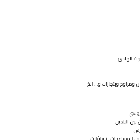
وت الهادئ
لروسي
بين البلدين
رس
اف المساعدات.. تساؤلات