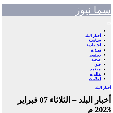
Skip
سما نيوز
to
content
أخبار البلد
سياسية
اقتصادية
ثقافية
رياضية
صحية
فنون
مجتمع
عالمية
اعلانات
أخبار البلد
أخبار البلد – الثلاثاء 07 فبراير
2023 م