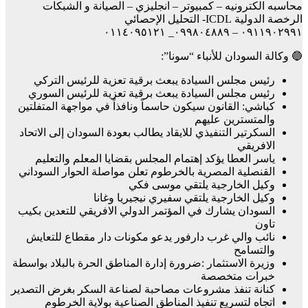
محاسبه الكترونيه – كمبيوتر – انجليزي – الصيانة و الشبكات
الرخصة الدولية ICDL- التحليل الإحصائي
٠٩١١٩٠٢٩٩١ – ٠٩٩٨٠٤٨٨٩_ ٠١١٤٠٩٥١٢١
🔵 وكالة السودان للأنباء “سونا”:
رئيس مجلس السيادة يبعث برقية تعزية للرئيس التركي
رئيس مجلس السيادة يبعث برقية تعزية للرئيس السوري
كباشي: القانون سيكون حاسماً ونافذاً في مواجهة المتفلتين
والمتسترين عليهم
السكرتير التنفيذي للايقاد يطالب بعودة السودان إلى الاتحاد
الافريقي
ياسر العطا يؤكد إهتمام المجلس بقضايا المعلم والتعليم
القنصلية المصرية بالخرطوم تعلن مواصلة الحوار السوداني
وكيل الخارجية يلتقي موسى فكي
وكيل الخارجية يلتقي سفيري نيجيريا وغانا
السودان يشارك في المؤتمر الدولي الافريقي للتعدين بكيب
تاون
نائب والي غرب دارفور يدعو مكونات دار مقطاع للتعايش
والتسامح
وزيرة الاستثمار :ضرورة إدارة المناطق الحرة بالبلاد بواسطة
خبرات متخصصة
كنانة تنفذ مشروعات مصاحبة لصناعة السكر بغرض التصدير
اتجاه لتسريع تنفيذ المناطق الصناعية بولاية الخرطوم