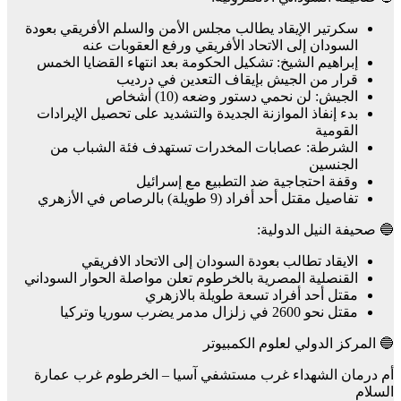
سكرتير الإيقاد يطالب مجلس الأمن والسلم الأفريقي بعودة
السودان إلى الاتحاد الأفريقي ورفع العقوبات عنه
إبراهيم الشيخ: تشكيل الحكومة بعد انتهاء القضايا الخمس
قرار من الجيش بإيقاف التعدين في درديب
الجيش: لن نحمي دستور وضعه (10) أشخاص
بدء إنفاذ الموازنة الجديدة والتشديد على تحصيل الإيرادات
القومية
الشرطة: عصابات المخدرات تستهدف فئة الشباب من
الجنسين
وقفة احتجاجية ضد التطبيع مع إسرائيل
تفاصيل مقتل أحد أفراد (9 طويلة) بالرصاص في الأزهري
🔵 صحيفة النيل الدولية:
الايقاد تطالب بعودة السودان إلى الاتحاد الافريقي
القنصلية المصرية بالخرطوم تعلن مواصلة الحوار السوداني
مقتل أحد أفراد تسعة طويلة بالازهري
مقتل نحو 2600 في زلزال مدمر يضرب سوريا وتركيا
🔵 المركز الدولي لعلوم الكمبيوتر
أم درمان الشهداء غرب مستشفي آسيا – الخرطوم غرب عمارة
السلام