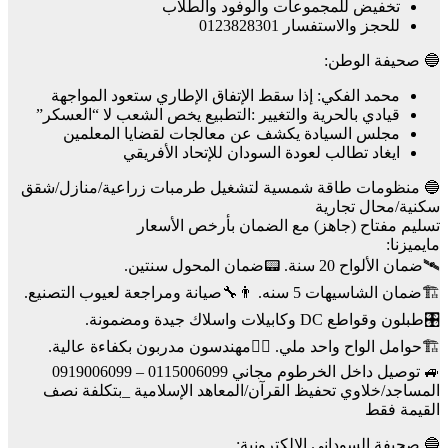
تخفيض للمجموعات والوفود والطلاب
للحجز والاستفسار 0123828301
🔵 صحيفة الوطن:
محمد الفكي: إذا سقط الإتفاق الإطاري ستعود المواجهة
قيادي بالحرية والتغيير :التطبيع يخص الشعب لا “العسكر”
مجلس السيادة يكشف عن معالجات لقضايا المعلمين
ايغاد تطالب لعودة السودان للإتحاد الأفريقي
🔵 منظومات طاقة شمسية لتشغيل طرمبات زراعية/منازل/شقق
سكنية/محال تجارية
تسليم مفتاح (جاهز) مع الضمان بأرخص الأسعار
مايميزنا:
🛰️ضمان الألواح 20 سنة. 📟ضمان المحول سنتين.
🏗️ضمان الشاسيهات 5 سنه. 👨‍🔧صيانة ومراجعة لعيوب التصنيع.
🎛️طبلون وقواطع DC وكابيلات واسلاك جيدة ومضمونة.
🏗️حوامل الواح واحد ملي. 👷‍♂️مهندسون مدربون بكفاءة عالية.
🚙 توصيل داخل الخرطوم مجاني 0115006099 – 0919006099
المساجد/خلاوي تحفيظ القرآن/المعاهد الإسلامية _بتكلفة نصف
القيمة فقط
🔵 صحيفة السوداني الالكترونية: