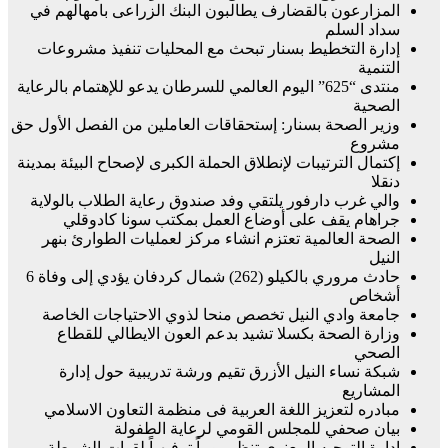
المزارعون بالقضارف يطالبون البنك الزراعى بامهالهم في
سداد السلم
إدارة التخطيط بسنار تبحث مع المحليات تنفيذ مشروعات
التنمية
منتدى “625” اليوم العالمي للسرطان يدعو للإهتمام بالرعاية
الصحية
وزير الصحة بسنار: إستحقاقات العاملين من الفصل الأول حق
مشروع
إكتمال الترتيبات لإنطلاق الحملة الكبرى لإصحاح البيئة بمدينة
دنقلا
والي غرب دارفور يلتقي وفد صندوق رعاية الطلاب بالولاية
جراهام يقف على أوضاع العمل بمكتب سونا كادوقلي
الصحة العالمية تعتزم انشاء مركز لعمليات الطوارئ بنهر
النيل
حادث مروري بالكيلو (262) شمال كردفان يؤدي إلى وفاة 6
أشخاص
جامعة وادي النيل تخصص منحا لذوي الاحتياجات الخاصة
وزارة الصحة بكسلا تشيد بدعم العون الايطالي للقطاع
الصحي
شبكة نساء النيل الأزرق تقيم ورشة تدريبية حول إدارة
المشاريع
مبادره لتعزيز اللغة العربية فى منظمة التعاون الاسلامي
بيان صحفي للمجلس القومي لرعاية الطفولة
ادارة التوجيه المعنوي تنظم يوماً ترفيهياً لقوات الشرطة