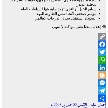
بمحلية الدندر
سباق الخيل بزالنجي تؤكد جاهزيتها لسباقات العام
مؤتمر صحفي لاتحاد تنس الطاولة اليوم
السودان يستقبل سباق الدرجات العالمي
🔵 إعلانك معنا يعني مواكبة لا تنتهي
Copy
Facebook
Link
Twitter
WhatsApp
LinkedIn
Blogger
Messenger
Telegram
تصفّح
أخبار البلد – الاثنين 06 فبراير 2023 م
Share