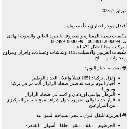
فبراير 7, 2023
أفضل موجز اخباري تبدأ به يومك
مكيفات نسمة الممتازة والمعروفة بالتبريد العالي والصوت الهادئ
ت: 00249112006099 – 00249919006099
التركيب مجانا خلال 72ساعة
مكيفات الفريون والاسبلت TCL وشاشات وغسالات وافران ومراوح
وبتجازات و… الخ
🔵 صحيفة أخبار اليوم :
زلزال تركيا : 1651 قتيلاً واعلان الحداد الوطني
أخبار اليوم ترصد تفاصيل ضحايا الزلزال المدمر في تركيا
وسوريا
البرهان يواسي اوردغان والاسد في ضحايا الزلزال
قرار جديد لوالي الجزيرة حول شراء القمح بالسعر التركيزي
من المزارعين
🔵 العزيزية للنقل البري .. فخر السياحة السودانية
الخرطوم – دنقلا – دلقو – حلفا – أسوان – القاهرة