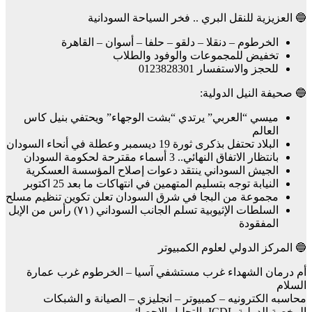
🔵 العزيزية للنقل البري .. فخر السياحة السودانية
الخرطوم – دنقلا – دلقو – حلفا – أسوان – القاهرة
تخفيض للمجموعات والوفود والطلاب
للحجز والاستفسار 0123828301
🔵 صحيفة النيل الدولية:
ميسي “العربي” يرتدي “بشت الوجهاء” ويحتفي بنيل كاس
العالم
البلاد تحتفل بذكرى ثورة 19 ديسمبر وعطلة في أنحاء السودان
بانتظار الاتفاق النهائي.. 3 أسماء مقترحة لحكومة السودان
الجيش السوداني ينتقد دعوات إصلاح المؤسسة العسكرية
النيابة توجه بتسليم المتهمين في انتهاكات ما بعد 25 اكتوبر
مجموعة من البجا في شرق السودان تعلن تكوين تنظيم مسلح
السلطات الإثيوبية تسلم الجانب السوداني (٧١) رأس من الإبل
المفقودة
🔵 المركز الدولي لعلوم الكمبيوتر
أم درمان الشهداء غرب مستشفي آسيا – الخرطوم غرب عمارة
السلام
محاسبه الكترونيه – كمبيوتر – انجليزي – الصيانة و الشبكات
الرخصة الدولية ICDL- التحليل الإحصائي