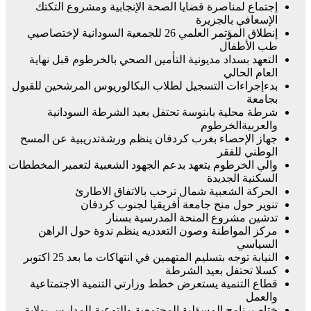
إجتماع لمناصرة قضايا الصحة الإنجابية ومشروع التكتك
الإسعافي بالجزيرة
إنطلاق المؤتمر العلمي 26 للجمعية السودانية لإختصاصيي
طب الأطفال
التعهد بسداد مديونية التأمين الصحي بالخرطوم قبل نهاية
العام الحالي
بدءإجراءات التسجيل لطلاب البكالوريوس المرشحين للقبول
بجامعة
شرطة محلية بابنوسة تحتفل بعيد الشرطة السودانية
والعربيةالخرطوم
جهاز الإحصاء بغرب كردفان ينظم ورشةتدريبية عن المسح
الوطني للفقر
والي الخرطوم يتعهد بدعم الجهود الشعبية لتعمير المخططات
السكنية الجديدة
الحركة الشعبية شمال ترحب بالاتفاق الاطارئ
تنوير حول منح جامعة أفريقيا لجنوب كردفان
تدشين مشروع المنحة المدرسية بسنار
مركز المواطنة وصون التعدديه ينظم ندوة حول الراهن
السياسي
النيابة توجه بتسليم المتهمين في انتهاكات ما بعد 25 اكتوبر
كسلا تحتفل بعيد الشرطة
قطاع التنمية يستعرض خطط وزارتي التنمية الاجتمتاعية
والعمل
ختام برنامج المسؤلية المجتمعية والتوعية للمدارس بولاية