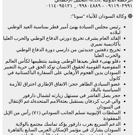
٠٩١١٩٠٢٩٩١ – ٠٩٩٨٠٤٨٨٩_ ٠١١٤٠٩٥١٢١
🔵 وكالة السودان للأنباء “سونا”:
رئيس مجلس السيادة يهنئ أمير قطر بمناسبة العيد الوطني
لبلاده
القائد العام يشرف تخريج دورتي الدفاع الوطني والحرب العليا
بأكاديمية نميري
تخريج دفعتين جديدتين من دارسي دورة الدفاع الوطني
والحرب العليا
دقلو يهنىء قطر بعيدها الوطنى ويشيد بتنظيمها لكأس العالم
المفوضية القومية لحقوق الانسان توكد الحق في حرية التعبير
السودان يدين ااهجوم الأرهابي على السفارة الباكستانية في
كابول
عضو السيادي الطاهر حجر: الاتفاق الإطاري اختراق للأزمة
السياسية بالبلاد
حجر يصل الفاشر في مستهل زيارته لشمال دارفور
والي غرب كردفان يستقبل بعثةالامم المتحدةلدعم الإنتقال
في السودان
السلطات الإثيوبية تسلم الجانب السوداني (٧١) رأس من الإبل
المفقودة
الدعم السريع بغرب دارفور يؤكد تماسك مجتمع بالولاية
السودان يشارك في مؤتمر الإسكان العربى السابع بالقاهرة