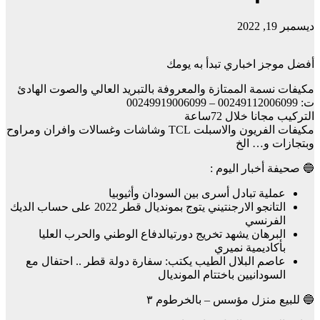
ديسمبر 19, 2022
أفضل موجز اخباري تبدأ به يومك
مكيفات نسمة الممتازة والمعروفة بالتبريد العالي والصوت الهادئ
ت: 00249112006099 – 00249919006099
التركيب مجانا خلال 72ساعة
مكيفات الفريون والاسبلت TCL وشاشات وغسالات وافران ومراوح
وبتجازات و… الخ
🔵 صحيفة أخبار اليوم :
عملية تبادل أسرى بين السودان وأثيوبيا
التانجو الارجنتيني يتوج بمونديال قطر 2022 على حساب الديك
الفرنسي
البرهان يشهد تخريج دورتيالدفاع الوطني والحرب العليا
بأكاديمية نميري
عاصم البلال الطيب يكتب: سفارة دولة قطر .. احتفال مع
السودانيين باختتام المونديال
🔵 للبيع منزل مؤسس – بالخرطوم ٣