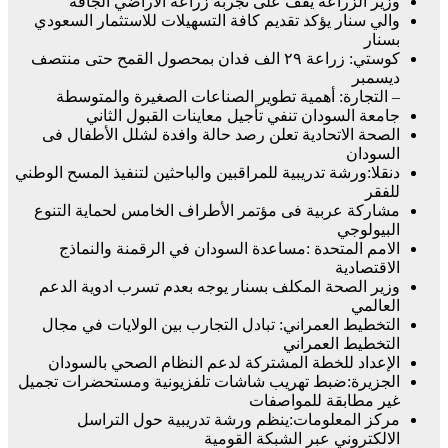
وزير الزراعة يقف على تجربة زراعة الأراضي الجافة
والي سنار يؤكد تقديم كافة التسهيلات للاستثمار السعودي
بسنار
كوستي: زراعة ٢٩ الف فدان بمحصول القمح حتى منتصف
ديسمبر
– التجارة: أهمية تطوير الصناعات الصغيرة والمتوسطة
جامعة السودان تنفي تأجيل معاينات القبول الثاني
الصحة الاتحادية تعلن رصد حالة وافدة لشلل الأطفال فى
السودان
دنقلا:ورشة تدريبية للمراقبين والباحثين لتنفيذ المسح الوطني
للفقر
مشاركة عربية فى مؤتمر الأطراف الخامس لحماية التنوع
البيولوجي
الامم المتحدة :مساعدة السودان في الرقمنة والنماذج
الاقتصادية
وزير الصحة المكلف بسنار يوجه بعدم تسرب ادوية الدعم
العالمي
التخطيط العمراني: تبادل التجارب بين الولايات في مجال
التخطيط العمراني
الإعداد للخطة المشتركة لدعم النظام الصحي بالسودان
الجزيرة:ضبط تهريب شاشات تلفزيونية ومستحضرات تجميل
غير مطابقة للمواصفات
مركز المعلومات:ينظم ورشة تدريبية حول التراسل
الالكتروني عبر الشبكة القومية