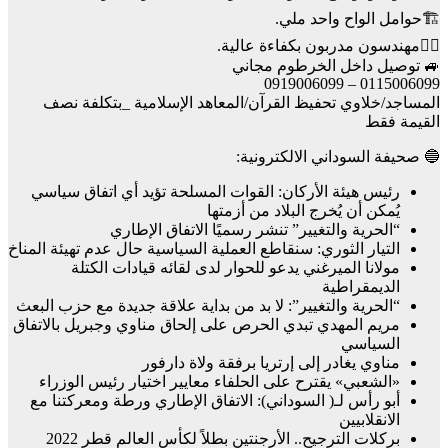
🏗️حوامل الواح واحد ملي.
👷‍♂️مهندسون مدربون بكفاءة عالية.
🚙 توصيل داخل الخرطوم مجاني
0115006099 – 0919006099
المساجد/خلاوي تحفيظ القرآن/المعاهد الإسلامية _بتكلفة نصف
القيمة فقط
🔵 صحيفة السوداني الالكترونية:
رئيس هيئة الأركان: القوات المسلحة تؤيد أي اتفاق سياسي
يُمكن أن يُخرج البلاد من أزمتها
“الحرية والتغيير” تنشر رسميًا الاتفاق الإطاري
التيار الثوري: سنقاطع العملية السياسية حال عدم تهيئة المناخ
مولانا الميرغني يدعو للحوار لدى لقائه قيادات الكتلة
الديمقراطية
“الحرية والتغيير”: لا بد من بداية علاقة جديدة مع حزب البعث
مريم المهدي تبدي الحرص على إلحاق مناوي وجبريل بالاتفاق
السياسي
مناوي يغادر إلى إرتريا برفقة ولاة دارفور
«الشعبي» يقترح على الحلفاء معايير اختيار رئيس الوزراء
أبو رأس لـ( السوداني): الاتفاق الإطاري ورطة ومعركتنا مع
الانقلابيين
بركلات الترجيح.. الأرجنتين بطلاً لكأس العالم قطر 2022