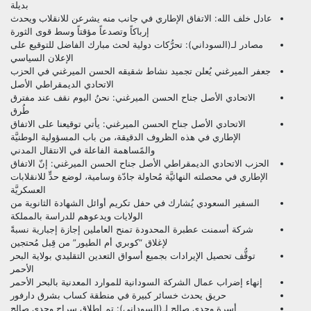
بديلة
عادل خلف الله: الاتفاق الإطاري في جانب منه يشرعن للانقلاب ويحدث
إرباكاً وتصدعاً مؤقتاً وسط قوى الثورة
مصادر لـ(السوداني): تحرُّكات دولية لحث مبارك الفاضل للتوقيع على
الإعلان السياسي
جعفر الميرغني يُعلن تجميد نشاط شقيقه الحسن الميرغني في الحزب
الاتحادي الديمقراطي الأصل
الاتحادي الأصل جناح الحسن الميرغني: نحنُ اليوم نقف عند مفترق
طُرق
الاتحادي الأصل جناح الحسن الميرغني: يأتي توقيعنا على الاتفاق
الإطاري في هذه الظروف الدقيقة، من باب المسؤولية الوطنيَّة
والمًساهمة الفاعلة في الانتقال المدني
الحزب الاتحادي الديمقراطي الأصل جناح الحسن الميرغني: إنّ الاتفاق
الإطاري في محصلته النهائيَّة مُحاولة جادّة وسامية، لوضع حدٍّ للانقلابات
العسكريَّة
السفير السعودي يُشارك في حفل تكريم أوائل الشهادة الثانوية من
الولايات ويدعوهم للدراسة بالمملكة
شركة أسمنت عطبرة المحدودة تمنح العاملين إجازة إجبارية نسبةً
لإغلاق “كوبري أم الطيور” من قِبل مُحتجين
توقُّف تحصيل الإيرادات بجميع أسواق التعدين التقليدي بولاية البحر
الأحمر
إنهاء إضراب عمال الشركة السودانية للموارد المعدنية بالبحر الأحمر
حريق يحدث خسائر كبيرة في منطقة كساب بشرق دارفور
أسرة وجدي صالح لـ(السوداني): تم إطلاق سراح وجدي صالح