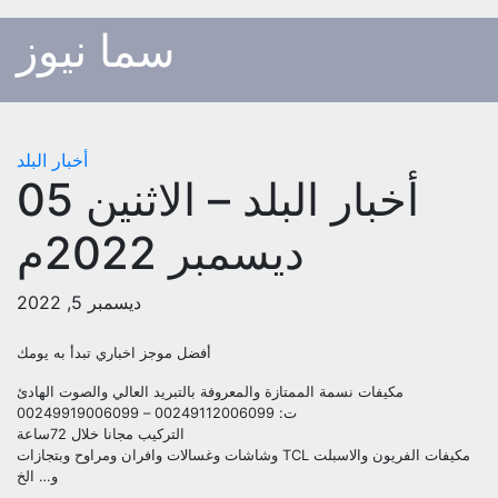
p
سما نيوز
o
t
أخبار البلد
أخبار البلد – الاثنين 05
ديسمبر 2022م
ديسمبر 5, 2022
أفضل موجز اخباري تبدأ به يومك
مكيفات نسمة الممتازة والمعروفة بالتبريد العالي والصوت الهادئ
ت: 00249112006099 – 00249919006099
التركيب مجانا خلال 72ساعة
مكيفات الفريون والاسبلت TCL وشاشات وغسالات وافران ومراوح وبتجازات
و… الخ