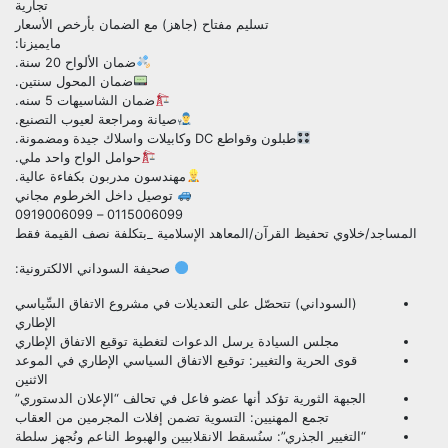
تجارية
تسليم مفتاح (جاهز) مع الضمان بأرخص الأسعار
مايميزنا:
ضمان الألواح 20 سنة.
ضمان المحول سنتين.
ضمان الشاسيهات 5 سنه.
صيانة ومراجعة لعيوب التصنيع.
طبلون وقواطع DC وكابيلات واسلاك جيدة ومضمونة.
حوامل الواح واحد ملي.
مهندسون مدربون بكفاءة عالية.
توصيل داخل الخرطوم مجاني
0115006099 – 0919006099
المساجد/خلاوي تحفيظ القرآن/المعاهد الإسلامية _بتكلفة نصف القيمة فقط
صحيفة السوداني الالكترونية:
(السوداني) تتحصّل على التعديلات في مشروع الاتفاق السِّياسي
الإطاري
مجلس السيادة يرسل الدعوات لتغطية توقيع الاتفاق الإطاري
قوى الحرية والتغيير: توقيع الاتفاق السياسي الإطاري في الموعد
الاثنين
الجبهة الثورية تؤكد أنها عضو فاعل في تحالف “الإعلان الدستوري”
تجمع المهنيين: ‏التسوية تضمن إفلات المجرمين من العقاب
“التغيير الجذري”: سنُسقط الانقلابيين والهبوط الناعم ونُجهز سلطة