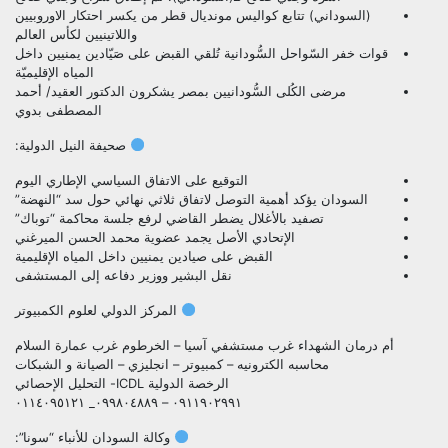
(السوداني) تتابع كواليس مونديال قطر من يكسر احتكار الاوروبيين
واللاتينيين لكأس العالم
قوات خفر السّواحل السُّودانية تُلقي القبض على صَيّادين يمنيين داخل
المياه الإقليميّة
مرضى الكُلى السُّودانيين بمصر يشكرون الدكتور العقيد/ أحمد
المصطفى بدوي
صحيفة النيل الدولية:
التوقيع على الاتفاق السياسي الإطاري اليوم
السودان يؤكد أهمية التوصل لاتفاق ثلاثي نهائي حول سد “النهضة”
تصفيد بالأغلال يضطر القاضي لرفع جلسة محاكمة “توباك”
الإتحادي الأصل يجمد عضوية محمد الحسن الميرغني
القبض على صيادين يمنيين داخل المياه الإقليمية
نقل البشير ووزير دفاعه إلى المستشفى
المركز الدولي لعلوم الكمبيوتر
أم درمان الشهداء غرب مستشفي آسيا – الخرطوم غرب عمارة السلام
محاسبه الكترونيه – كمبيوتر – انجليزي – الصيانة و الشبكات
الرخصة الدولية ICDL- التحليل الإحصائي
٠٩١١٩٠٢٩٩١ – ٠٩٩٨٠٤٨٨٩_ ٠١١٤٠٩٥١٢١
وكالة السودان للأنباء “سونا”: