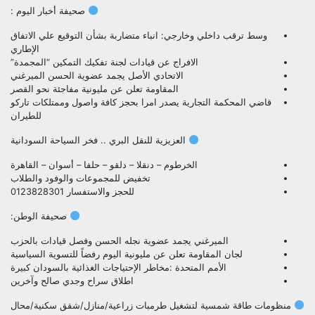
صحيفة أخبار اليوم :
وسط ترقب داخلي وخارجي: انباء متضاربة بشأن التوقيع علي الاتفاق
الإطاري
الافراج عن قيادات لجنة تفكيك التمكين “المجمدة”
الاتحادي الأصل يجمد عضوية الحسن الميرغني
المقاومة تعلن عن مليونية مفاجئة نحو القصر
قاضي المحكمة التجارية يصدر امرا بحجز كافة واصول وممتلكات تاركو
للطيران
العزيزية للنقل البري .. فخر السياحة السودانية
الخرطوم – دنقلا – دلقو – حلفا – أسوان – القاهرة
تخفيض للمجموعات والوفود والطلاب
للحجز والاستفسار 0123828301
صحيفة الوطن:
الميرغني يجمد عضوية نجله الحسن وفصل قيادات بالحزب
لجان المقاومة تعلن عن مليونية اليوم رفضاً للتسوية السياسية
الأمم المتحدة :مخاطر الإحتياجات الغذائية بالسودان كبيرة
اطلاق سراح وجدي صالح وآخرين
منظومات طاقة شمسية لتشغيل طرمبات زراعية/منازل/شقق سكنية/محال