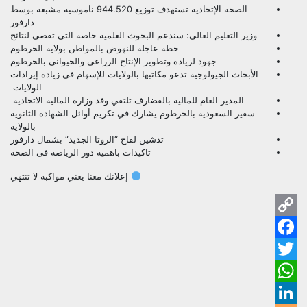
الصحة الإتحادية تستهدف توزيع 944.520 ناموسية مشبعة بوسط
دارفور
وزير التعليم العالي: سندعم البحوث العلمية خاصة التى تفضي لنتائج
خطة عاجلة للنهوض بالمواطن بولاية الخرطوم
جهود لزيادة وتطوير الإنتاج الزراعي والحيواني بالخرطوم
الأبحاث الجيولوجية تدعو مكاتبها بالولايات للإسهام في زيادة إيرادات
الولايات
المدير العام للمالية بالقضارف تلتقي وفد وزارة المالية الاتحادية
سفير السعودية بالخرطوم يشارك في تكريم أوائل الشهادة الثانوية
بالولاية
تدشين لقاح “الروتا الجديد” بشمال دارفور
تاكيدات باهمية دور الرياضة فى الصحة
إعلانك معنا يعني مواكبة لا تنتهي
py
ok
ink
ter
pp