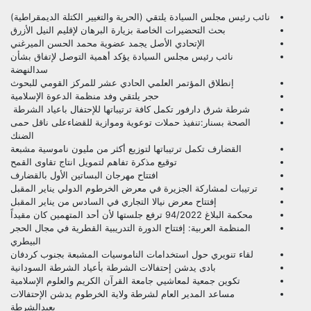
نائب رئيس مجلس السيادة يلتقي (الحرية والتغيير الكتلة الديمقراطية)
بحث التحضيرات الخاصة بزيارة البرهان لإقليم النيل الأزرق
الإتحادي الأصل يجمد عضوية محمد الحسن الميرغني
نائب رئيس مجلس السيادة يؤكد أهمية التوصل لإتفاق بشأن
سدالنهضة
إنطلاق المؤتمر العلمي الحادي عشر للمركز القومي للبحوث
حجر يلتقي وفد منظمة الدعوة الإسلامية
شرطة شرق دارفور تكمل كافة ترتيباتها للإحتفال باعياد الشرطة
الصحة بسنار:تنفيذ حملات توعوية وموازية للقضاءعلى ناقل حمى
الضنك
القضارف تكمل ترتيباتها لتوزيع أكثر من مليون ناموسية مشبعة
توقيع مذكرة تفاهم لتمويل انتاج تقاوى القمح
افتتاح مهرجان البساتين الأول بالقضارف
ترتيبات لمشاركة الجزيرة في معرض الخرطوم الدولي يناير المقبل
إفتتاح معرض نيالا التجاري في السادس من يناير المقبل
محكمة البلاغ 94/2022 ترفع جلستها لأن أحد المتهمين كان مقيداً
المنظمة العربية: إفتتاح الدورة التدريبية القطرية في مجال الحجر
البيطري
لقاء تنويري حول استخدامات الناموسيات المشبعة بجنوب كردفان
بادى يدشن إحتفالات الشرطة بأعياد الشرطة السودانية
تكوين جمعية لمعاشيي جامعة القرآن الكريم والعلوم الإسلامية
مساعد المدير العام لشرطة ولاية الخرطوم يدشن الإحتفالات
بعيدالشرطة