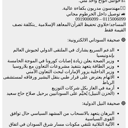
🏗️حوامل الواح واحد ملي.
👷‍♂️مهندسون مدربون بكفاءة عالية.
🚙 توصيل داخل الخرطوم مجاني
0115006099 – 0919006099
المساجد/خلاوي تحفيظ القرآن/المعاهد الإسلامية _بتكلفة نصف
القيمة فقط
🔵 صحيفة السوداني الالكترونية:
الدعم السريع يشارك في الملتقى الدولي لجيوش العالم
بإندونيسيا
وزير الصحة يعلن زيادة إصابات كورونا في الموجة الخامسة
وزير الطاقة يتعهد بتنفيذ مشروعات التعاون مع بلاروسيا
وزير الداخلية يزور الإمارات لبحث التعاون الأمني
الاتهام يعترض على قرار طبي بنقل البشير ورفاقه لمستشفى
الرباط
أزمة في الغاز بكل شركات التوزيع
(الحزن النبيل) يُخيِّم على السودانيين برحيل صلاح حاج سعيد
🔵 صحيفة النيل الدولية:
البرهان يتعهد بالانسحاب من المشهد السياسي حال توافق
القوى السياسية
الآلية الثلاثية تلتقي مكونات مسار شرق السودان في اتفاق