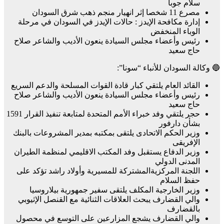
سلام جوبا
مصرع 11 شخصا إثر انهيار منجم ذهب شرق السودان
إدارة مكافحة الإيدز : حالات الإيدز في السودان في مرحلة
الوباء المنخفض
رئيس وأعضاء مجلس السيادة ينعون الأديب والشاعر صلاح
حاج سعيد
🔵 وكالة السودان للأنباء “سونا”:
القائد العام يلتقي كبار قادة القوات المسلحة والدعم السريع
رئيس وأعضاء مجلس السيادة ينعون الأديب والشاعر صلاح
حاج سعيد
حجر يلتقي وفد خبراء الأمم المتحدة لمتابعة تنفيذ القرار 1591
بشأن دارفور
وزير الحكم الاتحادى يلتقى بمكتبه بمدير المشروعات بالبنك
الإفريقى
وزير الدفاع يستقبل وفد المكتب الاقليمي لمنظمة الطيران
المدنى الدولي
اللجنة المركزيةالمشتركة للمسيرية وأولاد راشد تؤكد على
حفظ السلام
وزير الخارجية المكلف يلتقى سفير جمهورية بيلاروسيا
والي القضارف يبحث العلاقات الثنائية مع القنصل الإثيوبي
بالقضارف
والي القضارف يشجع المزارعين على التوسع في محصول