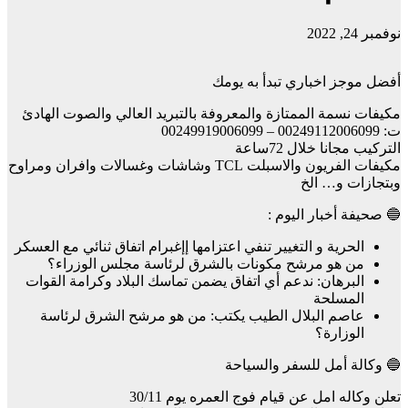
نوفمبر 24, 2022
أفضل موجز اخباري تبدأ به يومك
مكيفات نسمة الممتازة والمعروفة بالتبريد العالي والصوت الهادئ
ت: 00249112006099 – 00249919006099
التركيب مجانا خلال 72ساعة
مكيفات الفريون والاسبلت TCL وشاشات وغسالات وافران ومراوح
وبتجازات و… الخ
🔵 صحيفة أخبار اليوم :
الحرية و التغيير تنفي اعتزامها إإغبرام اتفاق ثنائي مع العسكر
من هو مرشح مكونات بالشرق لرئاسة مجلس الوزراء؟
البرهان: ندعم أي اتفاق يضمن تماسك البلاد وكرامة القوات
المسلحة
عاصم البلال الطيب يكتب: من هو مرشح الشرق لرئاسة
الوزارة؟
🔵 وكالة أمل للسفر والسياحة
تعلن وكاله امل عن قيام فوج العمره يوم 30/11