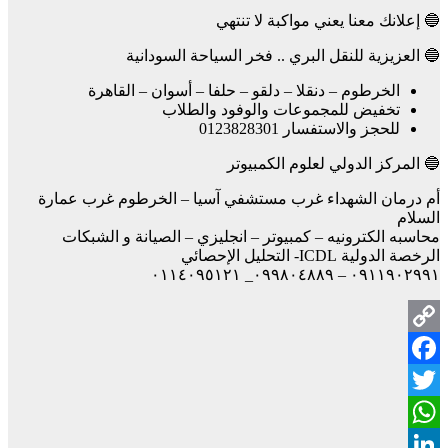
🔵 إعلانك معنا يعني مواكبة لا تنتهي
🔵 العزيزية للنقل البري .. فخر السياحة السودانية
الخرطوم – دنقلا – دلقو – حلفا – أسوان – القاهرة
تخفيض للمجموعات والوفود والطلاب
للحجز والاستفسار 0123828301
🔵 المركز الدولي لعلوم الكمبيوتر
أم درمان الشهداء غرب مستشفي آسيا – الخرطوم غرب عمارة
السلام
محاسبه الكترونيه – كمبيوتر – انجليزي – الصيانة و الشبكات
الرخصة الدولية ICDL- التحليل الإحصائي
٠٩١١٩٠٢٩٩١ – ٠٩٩٨٠٤٨٨٩_ ٠١١٤٠٩٥١٢١
Copy
Facebook
Link
Twitter
WhatsApp