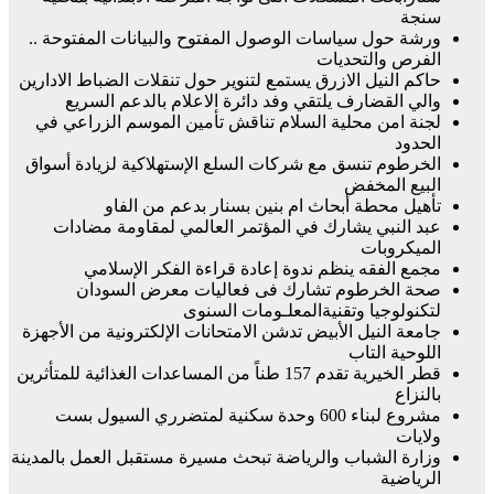
سنجة
ورشة حول سياسات الوصول المفتوح والبيانات المفتوحة ..
الفرص والتحديات
حاكم النيل الازرق يستمع لتنوير حول تنقلات الضباط الادارين
والي القضارف يلتقي وفد دائرة الاعلام بالدعم السريع
لجنة امن محلية السلام تناقش تأمين الموسم الزراعي في
الحدود
الخرطوم تنسق مع شركات السلع الإستهلاكية لزيادة أسواق
البيع المخفض
تأهيل محطة أبحاث ام بنين بسنار بدعم من الفاو
عبد النبي يشارك في المؤتمر العالمي لمقاومة مضادات
الميكروبات
مجمع الفقه ينظم ندوة إعادة قراءة الفكر الإسلامي
صحة الخرطوم تشارك فى فعاليات معرض السودان
لتكنولوجيا وتقنيةالمعلـومات السنوى
جامعة النيل الأبيض تدشن الامتحانات الإلكترونية من الأجهزة
اللوحية التاب
قطر الخيرية تقدم 157 طناً من المساعدات الغذائية للمتأثرين
بالنزاع
مشروع لبناء 600 وحدة سكنية لمتضرري السيول بست
ولايات
وزارة الشباب والرياضة تبحث مسيرة مستقبل العمل بالمدينة
الرياضية