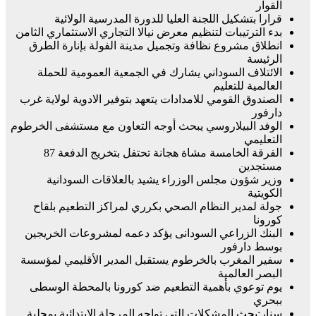
القوار
قرارا بتشكيل اللجنة العليا للدورة المدرسية الولائية
بدء الترتيبات لتنظيم معرض نيالا التجاري الاستثماري الثامن
انطلاق مشروع نظافة وتجميل مدينة الفولة بإنارة الطرق
الرئيسة
الائتلاف السوداني يشارك في الجمعية العمومية للحملة
العالمية للتعليم
الصندوق القومي للامدادات يتعهد بتوفير الادوية لولاية غرب
دارفور
الوفد البيلاروسي يبحث أوجه التعاون مع مستشفى الخرطوم
التعليمي
الفرقة الخامسة مشاة هجانة تحتفل بتخريج الدفعة 87
مستجدين
وزير شؤون مجلس الوزراء يشيد بالعلاقات السودانية
الكويتية
جولة لمدير النظام الصحي بكرري لمراكز التطعيم بلقاح
كورونا
البنك الزراعي السودانى يؤكد دعمه لمشروعات الخريجين
بوسط دارفور
سفير المغرب بالخرطوم يستقبل المدير الأقليمي لمؤسسة
البصر العالمية
يوم توعوي بأهمية التطعيم ضد كورونا بالمحطة الوسطى
ببحري
سنار:بحث المشكلات التى تواجه المرحلة الابتدائية بمحلية