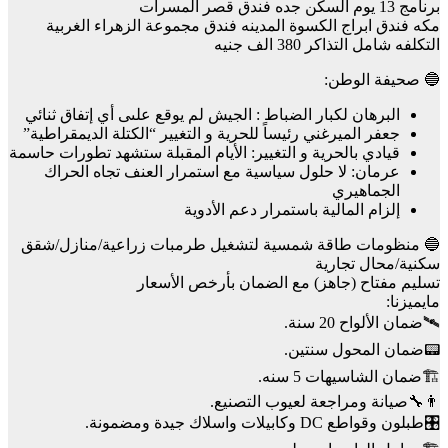
برنامج 13 يوم السكن جده فندق قصر المسرات
مكه فندق ابراج الكسوة المدينه فندق مجموعة الزهراء الغربية
التكلفه شامل التذاكر 380 الف جنيه
🔵 صحيفة الوطن:
البرهان لكبار الضباط : الجيش لم يوقع علىى أي إتفاق ثنائي
جعفر الميرغني رئيساً للحرية و التغيير “الكتلة الديمقراطية”
قيادي بالحرية و التغيير: الأيام المقبلة ستشهد تطورات حاسمة
عرمان: لا حلول سياسية مع استمرار العنف تجاه الحراك
الجماهيري
إلزام المالية باستمرار دعم الأدوية
🔵 منظومات طاقة شمسية لتشغيل طرمبات زراعية/منازل/شقق
سكنية/محال تجارية
تسليم مفتاح (جاهز) مع الضمان بأرخص الأسعار
مايميزنا:
🛰️ضمان الألواح 20 سنة.
📟ضمان المحول سنتين.
🏗️ضمان الشاسيهات 5 سنه.
👨‍🔧صيانة ومراجعة لعيوب التصنيع.
🎛️طبلون وقواطع DC وكابيلات واسلاك جيدة ومضمونة.