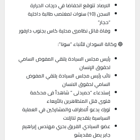
الارصاد تتوقع انخفاضا في درجات الحرارة
السجن (10) سنوات لمغتصب طالبة داخلية
“حجار”
وفاة قاتل نظاميي محلية كاس بجنوب دارفور
🔵 وكالة السودان للأنباء “سونا”:
رئيس مجلس السيادة يلتقي المفوض السامي
لحقوق الإنسان
نائب رئيس مجلس السيادة يلتقي المفوض
السامي لحقوق الانسان
إستدعاء “حميدتى ” شاهداً فى محكمة
فتوى قتل المتظاهرين بالأربعاء
تورك يدعو ألاطراف والمشاركين في العملية
السياسية بتقديم تنازلات
عضو السيادي الفريق بحري مهندس إبراهيم
جابر يصل مقديشو