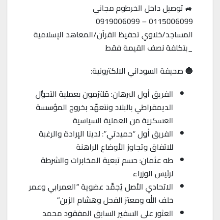
🚙 توصيل داخل الخرطوم مجاني
0115006099 – 0919006099
المساجد/خلاوي تحفيظ القرآن/المعاهد الإسلامية
_بتكلفة نصف القيمة فقط
🔵 صحيفة السوداني الالكترونية:
الفريق أول البرهان: مُلتزمون بعملية التحوُّل
الديمقراطي بالبلاد ونتعهّد بخروج المؤسسة
العسكرية من العملية السياسية
الفريق أول “حميدتي”: لدينا الإرادة والرغبة
للاتفاق وتجاوز الأوضاع الراهنة
طه عثمان: حسم تبعية المخابرات والشرطة
لرئيس الوزراء
الاتحادي الأصل يُجمِّد عضوية “العمرابي وعمر
خلف الله ومعتز الفحل وهشام الزين”
العثور على السفير السابق المفقود محمد