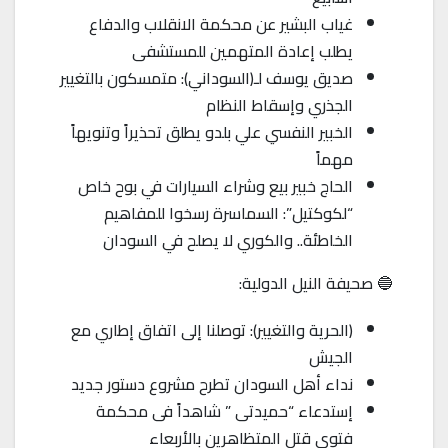
غياب البشير عن محكمة الانقلاب والدفاع
يطلب إعادة المتهمين للمستشفى
صديق يوسف لـ(السوداني): متمسكون بالتغيير
الجذري وإسقاط النظام
الخبير النفسي علي بلدو يطلق تحذيراً وتنويهاً
مهماً
الحاج خبير بيع وشراء السيارات في بوح خاص
“لكوكتيل”: السماسرة رسخوا للمفاهيم
الخاطئة.. والكوري لا يصلح في السودان
🔵 صحيفة النيل الدولية:
(الحرية والتغيير): توصلنا إلى اتفاق إطاري مع
الجيش
نداء أهل السودان تطرح مشروع دستور جديد
إستدعاء “حميدتى ” شاهداً فى محكمة
فتوى قتل المتظاهرين بالأربعاء