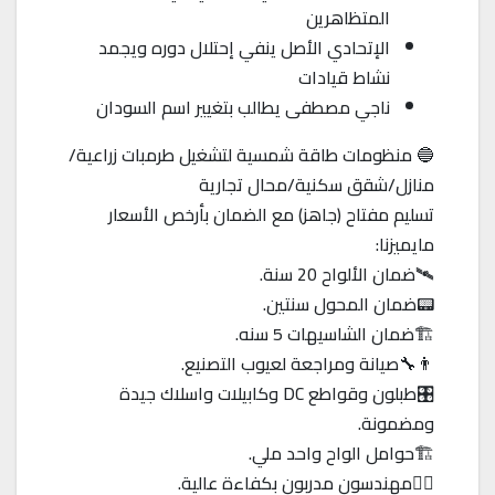
المتظاهرين
الإتحادي الأصل ينفي إحتلال دوره ويجمد
نشاط قيادات
ناجي مصطفى يطالب بتغيير اسم السودان
🔵 منظومات طاقة شمسية لتشغيل طرمبات زراعية/
منازل/شقق سكنية/محال تجارية
تسليم مفتاح (جاهز) مع الضمان بأرخص الأسعار
مايميزنا:
🛰️ضمان الألواح 20 سنة.
📟ضمان المحول سنتين.
🏗️ضمان الشاسيهات 5 سنه.
👨‍🔧صيانة ومراجعة لعيوب التصنيع.
🎛️طبلون وقواطع DC وكابيلات واسلاك جيدة
ومضمونة.
🏗️حوامل الواح واحد ملي.
👷‍♂️مهندسون مدربون بكفاءة عالية.