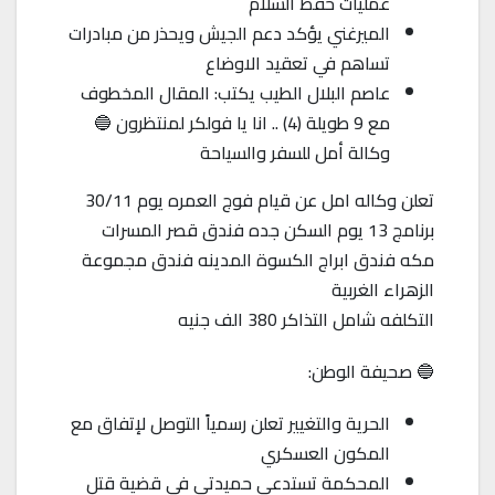
عمليات حفظ السلام
الميرغني يؤكد دعم الجيش ويحذر من مبادرات
تساهم في تعقيد الاوضاع
عاصم البلال الطيب يكتب: المقال المخطوف
مع 9 طويلة (4) .. انا يا فولكر لمنتظرون 🔵
وكالة أمل للسفر والسياحة
تعلن وكاله امل عن قيام فوج العمره يوم 30/11
برنامج 13 يوم السكن جده فندق قصر المسرات
مكه فندق ابراج الكسوة المدينه فندق مجموعة
الزهراء الغربية
التكلفه شامل التذاكر 380 الف جنيه
🔵 صحيفة الوطن:
الحرية والتغيير تعلن رسمياً التوصل لإتفاق مع
المكون العسكري
المحكمة تستدعي حميدتي في قضية قتل