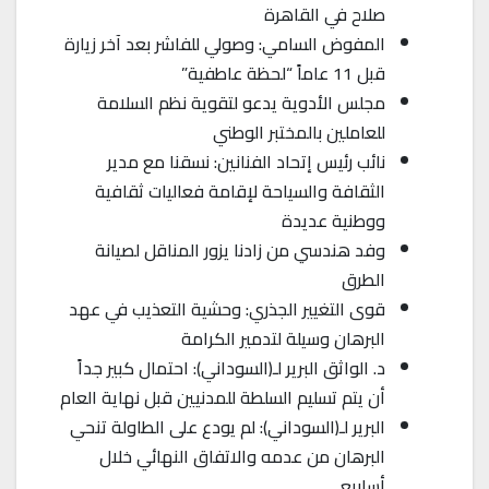
صلاح في القاهرة
المفوض السامي: وصولي للفاشر بعد آخر زيارة
قبل 11 عاماً “لحظة عاطفية”
مجلس الأدوية يدعو لتقوية نظم السلامة
للعاملين بالمختبر الوطني
نائب رئيس إتحاد الفنانين: نسقنا مع مدير
الثقافة والسياحة لإقامة فعاليات ثقافية
ووطنية عديدة
وفد هندسي من زادنا يزور المناقل لصيانة
الطرق
قوى التغيير الجذري: وحشية التعذيب في عهد
البرهان وسيلة لتدمير الكرامة
د. الواثق البرير لـ(السوداني): احتمال كبير جداً
أن يتم تسليم السلطة للمدنيين قبل نهاية العام
البرير لـ(السوداني): لم يودع على الطاولة تنحي
البرهان من عدمه والاتفاق النهائي خلال
أسابيع