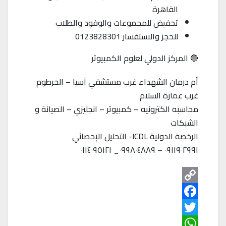
القاهرة
تخفيض للمجموعات والوفود والطلاب
للحجز والاستفسار 0123828301
🔵 المركز الدولي لعلوم الكمبيوتر
أم درمان الشهداء غرب مستشفي آسيا – الخرطوم
غرب عمارة السلام
محاسبه الكترونيه – كمبيوتر – انجليزي – الصيانة و
الشبكات
الرخصة الدولية ICDL- التحليل الإحصائي
٠٩١١٩٠٢٩٩١ – ٠٩٩٨٠٤٨٨٩_ ٠١١٤٠٩٥١٢١
C
o
F
T
p
a