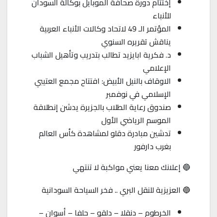
إختتام دورة صحافة الموبايل بوكالة السودان
للأنباء
المؤتمر الـ 49 لاتحاد وكالات الأنباء العربية
يناقش تقريره السنوي
د. فكرية ابايزيد تطالب بتدريب وتأهيل الشباب
الإعلامي
الاوقاف بالنيل الأبيض: افتتاح مجمع العتيبي
الإسلامي في نوفمبر
صندوق رعاية الطلاب بالجزيرة يدشن إنطلاقة
الموسم الرياضي الأول
تدشين مبادرة دقلو لمشاهدة كأس العالم
بغرب دارفور
🔵 إعلانك معنا يعني مواكبة لا تنتهي
🔵 العزيزية للنقل البري .. فخر السياحة السودانية
الخرطوم – دنقلا – دلقو – حلفا – أسوان –