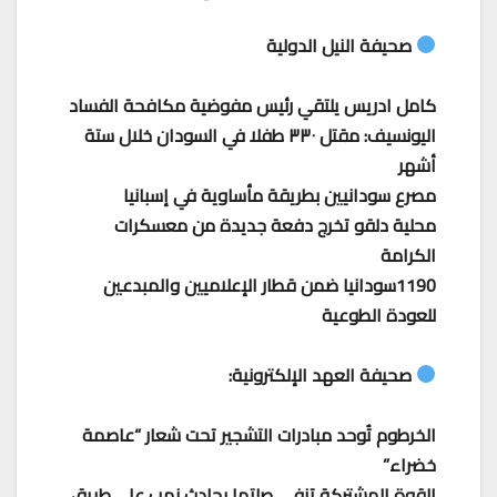
صحيفة النيل الدولية
كامل ادريس يلتقي رئيس مفوضية مكافحة الفساد
اليونسيف: مقتل ٣٣٠ طفلا في السودان خلال ستة
أشهر
مصرع سودانيين بطريقة مأساوية في إسبانيا
محلية دلقو تخرج دفعة جديدة من معسكرات
الكرامة
1190سودانيا ضمن قطار الإعلاميين والمبدعين
للعودة الطوعية
صحيفة العهد الإلكترونية:
الخرطوم تُوحد مبادرات التشجير تحت شعار “عاصمة
خضراء”
القوة المشتركة تنفي صلتها بحادث نهب على طريق