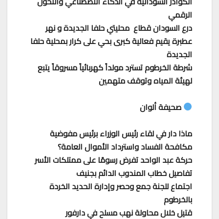
الكوادر السودانية في الذكاء الاصطناعي والتحول
الرقمي
درع السودان قطاع محليتي حلفا الجديدة و نهر
عطبرة يقيم فعالية كبرى بحي على كرار بمحلية حلفا
الجديدة
شرطة الخرطوم تسترد مولداً كهربائياً مسروقاً يتبع
لهيئة المياه وتوقف متهمين
صحيفة ألوان
ماذا دار في لقاء رئيس الوزراء برئيس مفوضية
مكافحة الفساد واسترداد الأموال العامة؟
حركة عبد الواحد تفرض رسومًا على ممتلكات الأسر
تفاصيل خطاب المندوب الدائم بجنيف
اجتماع للجنة جمع وحصر وإدارة الحديد الخردة
بالخرطوم
قتيل خلال محاولة نهب مسلح في دارفور