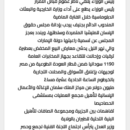
رئيس الوزراء يلتقي ناظر عموم قبائل الأمرأر
رئيس الوزراء يطلع على أداء وزارة الخارجية والبعثات
الدبلوماسية خلال الفترة الماضية
المندوب الدائم بجنيف يرحب بإدانة مجلس حقوق
الإنسان للمليشيا المتمردة وسلطتها، ويندد بعجز
المجلس عن تسمية راعيتها دولة الإمارات
والي نهر النيل يدشن معارض البيع المخفض بعطبرة
ترقيات وإحالات للتقاعد بجهاز المخابرات العامة
1190 سودانيا ضمن قطار العودة الطوعية من مصر
توجيهات بإغلاق الأسواق والمحلات التجارية
بالخرطوم الساعة الحادية عشرة مساءً
مليون دولار من مركز الملك سلمان للإغاثة والأعمال
الإنسانية لتأهيل مجمع العمليات بمستشفى
الحصاحيصا
تفاهمات بين الجزيرة ومجموعة الصافات لتأهيل
البنية التحتية للطيران بالولاية
وزير العدل يترأس اجتماع اللجنة الفنية لجمع وحصر