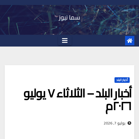
Ski
t
سما نيوز
conten
أخبار البلد
أخبار البلد – الثلاثاء ٧ يوليو
٢٠٢٦م
يوليو 7, 2026