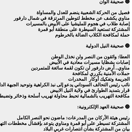
🔵 صحيفة ألوان
فصيل من الحركة الشعبية ينضم للعدل والمساواة
مناوي يكشف عن مخطط لتوطين المرتزقة في شمال دارفور
إصابة طلاب في هجوم للمليشيا على الأبيض بالمسيرات
المشتركة تستعيد السيطرة على منطقة أبو قمرة
حملة لمكافحة الكلاب الضالة بالخرطوم
🔵 صحيفة النيل الدولية
العطا: واثقون من النصر ولن نخذل الوطن
إصابات بشظايا مسيرات معادية في الأبيض
مناوي.. أرض دارفور لن تكون لقمة سائغة للمتمردين
حملات الأمنية بكرري لمكافحة
الجريمة وتفكيك أوكار المخدرات
نائب رئيس التحالف السوداني يدعو إلى نبذ الكراهية وتوحيد الجبهة ال
قرار بتمديد الطوارئ في ولاية النيل الابيض
مكافحة التهريب بالشمالية تحبط محاولة تهريب أسلحة وذخائر وتضبط
🔵 صحيفة العهد الإلكترونية:
رئيس هيئة الأركان من المدرعات: ماضون نحو النصر الكامل
المشتركة تسيطر على أبو قمرة ومناوي يتوعد بإفشال مخططات الته
بيان من المشتركة بشأن انتصارات غربي البلاد