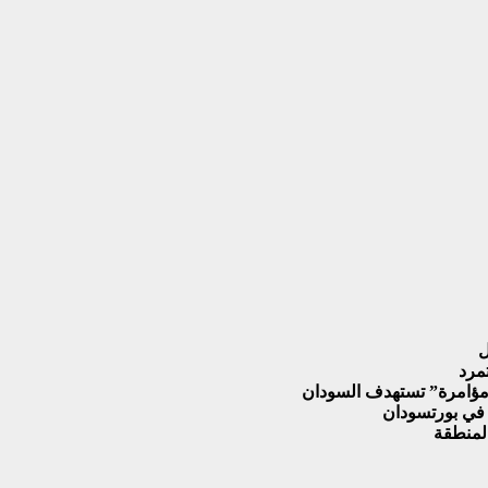
ل
تمرد
مؤامرة” تستهدف السودان‏
ة في بورتسودان
المنطقة