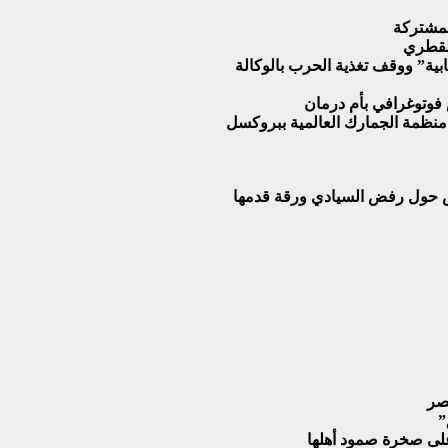
لمشتركة
القطري
ية” ووقف تغذية الحرب بالوكالة
فوتوغرافي بأم درمان
لس حول رفض السيادي ورقة قدمها
نصر
”
لى صخرة صمود أهلها