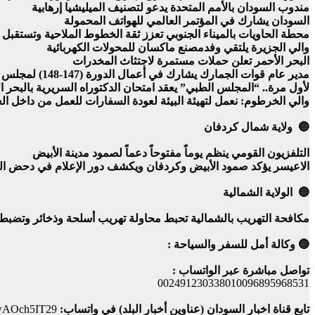
مندوب السودان بالأمم المتحدة يدعو لتصنيف الميليشيا إرهابية
السودان يشارك في المؤتمر العالمي للهواتف المحمولة
محطة الحاويات بالميناء الجنوبي تعزز ثقة الخطوط الملاحية وتستقبل 
والي الجزيرة يلتقي وفدمصنع ماكسان للمحولات الكهربائية
البحر الأحمر تعلن حملات مستمرة لاجتثاث المخدرات
مدير عام قوات الجمارك يشارك في أعمال الدورة (147-148) لمجلس منظمة الجمارك العالمية ببروكسل
لأول مرة.. “المجلس الطبي” يعقد امتحان الدكتوراه السريرية بالبحر ا
والي الخرطوم: نعمل لتهيئة البيئة لعودة السفارات للعمل من داخل ا
🔵 ولاية شمال كردفان
التلفزيون القومي ينظم يوماً مفتوحاً دعماً لصمود مدينة الأبيض
الاعيسر يؤكد صمود الأبيض وكردفان ويكشف دور الإعلام في دحض ال
🔵 الولاية الشمالية
مكافحة التهريب بالشمالية تحبط محاولة تهريب أسلحة وذخائر وتضبط
🔵 وكالة أمل للسفر والسياحة :
تواصل مباشرة عبر الواتساب :
002491230338010096895968531
تابع قناة اخبار السودان (عناوين أخبار البلد) في واتساب:
owAOch5IT29