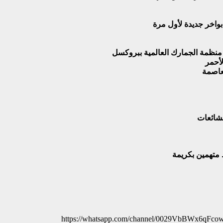
بواخر جديدة لأول مرة
لأحمر
لعاصمة
شائعات
 متهمين بكريمة
https://whatsapp.com/channel/0029VbBWx6qFc