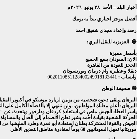
أخبار البلد – الأحد ٢٨ يونيو ٢٠٢٦م
أفضل موجز اخباري تبدأ به يومك
رصد وإعداد مجدي شفيق احمد
🔵 العزيزية للنقل البري:
بأسعار مميزة
الان: السودان يسع الجميع
الحجز للعودة من القاهرة
دنقلا وعطبرة وام درمان وبورتسودان
واتساب :
0020110851128400249918133441
🔵 صحيفة الوطن
البرهان يتلقى دعوة شخصية من بوتين لزيارة موسكو في أكتوبر المقب
البرهان: أعلم معاناة المواطنين.. ولن تنتهي إلا بالقضاء الكامل على ال
ياسر العطا: الجيش ماضٍ في استعادة كردفان ودارفور ويتحدث عن “
الحركة الشعبية بقيادة أحمد بشير تعلن الانضمام إلى العدل والمساوا
الجيش والقوة المشتركة يعلنان استعادة أبو قمرة وطرد المليشيا من 
موريتانيا تمهل السودانيين 60 يوماً لمغادرة مناطق التعدين الأهلي