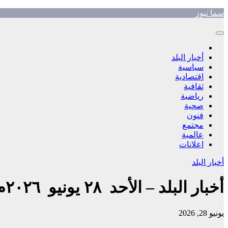
Skip
سما نيوز
to
content
أخبار البلد
سياسية
اقتصادية
ثقافية
رياضية
صحية
فنون
مجتمع
عالمية
اعلانات
أخبار البلد
أخبار البلد – الأحد ٢٨ يونيو ٢٠٢٦م
يونيو 28, 2026