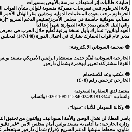
إصابة 8 طالبات إثر استهداف مدرسة بالأبيض بمسيرات
ولاية الخرطوم تنفي تصريحات مفبركة منسوبة للوالي بشأن القوات ا
الخرطوم ترحب بعودة المنظمات الدولية وتدشين مقر الهلال الأحمر 
مطالب سودانية حاسمة في مجلس الأمن: تصنيف الدعم السريع “إرهاب
والي النيل الأبيض يمدد حالة الطوارئ شهراً إضافياً
العهد أونلاين” تشارك بأول نسخة ورقية تُطبع خلال الحرب في معرض 
مدير عام قوات الجمارك يشارك في أعمال الدورة (147/148) لمجلس منظمة الجمارك العالمية ببروكسل
🔵 صحيفة السوداني الالكترونية:
الخارجية السودانية تُفنِّد حديث مستشار الرئيس الأمريكي مسعد بو
القوة المشتركة: تحرير أبوقمرة بشمال دارفور
🔵 مكتب وعد للاستخدام
الخارجي ترخيص رقم (٤٠٥)
معتمد لدي السفارة السعودية
واتساب:
0020110851128400249918133441
واتساب
🔵 وكالة السودان للأنباء “سونا”:
ياسر العطا: لن نخذل الوطن والأمة السودانية.. وواثقون من تحقيق ال
وزارة الخارجية: ما أدلى به مسعد بولس أمام مجلس الأمن “غير دقيق
مناوي: مخطط مليشيا الدعم السريع لإفراغ شمال دارفور سيتحطم ع