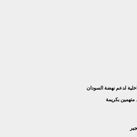
داخلية لدعم نهضة السودان
 متهمين بكريمة
جير